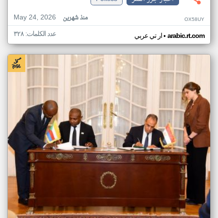
May 24, 2026
منذ شهرين
OX58UY
عدد الكلمات: ٣٢٨
•
arabic.rt.com
ار تي عربي