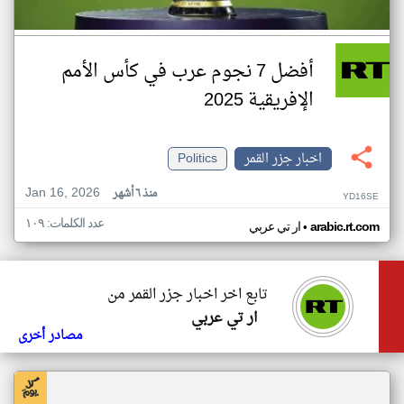
أفضل 7 نجوم عرب في كأس الأمم
الإفريقية 2025
اخبار جزر القمر
Politics
Jan 16, 2026
منذ ٦ أشهر
YD16SE
عدد الكلمات: ١٠٩
•
arabic.rt.com
ار تي عربي
تابع اخر اخبار جزر القمر من
ار تي عربي
مصادر أخرى