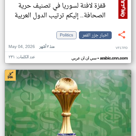
قفزة لافتة لسوريا في تصنيف حرية
الصحافة.. إليكم ترتيب الدول العربية
اخبار جزر القمر
Politics
May 04, 2026
منذ ٣ أشهر
VF17PD
عدد الكلمات: ٢٣١
•
arabic.cnn.com
سي ان ان عربي