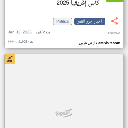
كأس إفريقيا 2025
اخبار جزر القمر
Politics
Jan 01, 2026
منذ ٧ أشهر
PG03WV
عدد الكلمات: ٢٢٣
•
arabic.rt.com
ار تي عربي