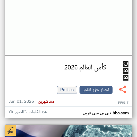
كأس العالم 2026
اخبار جزر القمر
Politics
Jun 01, 2026
منذ شهرين
PF63IT
عدد الكلمات: ٦ الصور: ٢٥
•
bbc.com
بي بي سي عربي