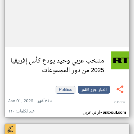
منتخب عربي وحيد يودع كأس إفريقيا
2025 من دور المجموعات
اخبار جزر القمر
Politics
Jan 01, 2026
منذ ٧ أشهر
YU55DX
عدد الكلمات: ١١٠
•
arabic.rt.com
ار تي عربي