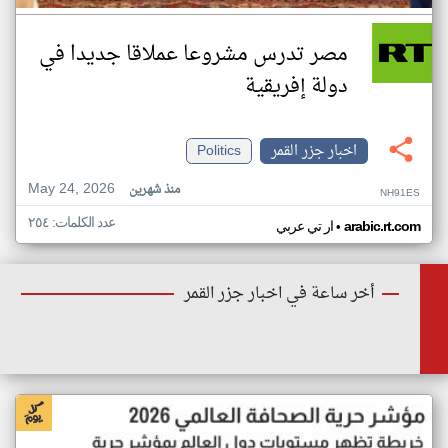
مصر تدرس مشروعا عملاقا جديدا في
دولة إفريقية
اخبار جزر القمر
Politics
May 24, 2026
منذ شهرين
NH91ES
عدد الكلمات: ٢٥٤
•
arabic.rt.com
ار تي عربي
أخر ساعة في اخبار جزر القمر