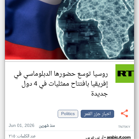
روسيا توسع حضورها الدبلوماسي في
إفريقيا بافتتاح ممثليات في 4 دول
جديدة
اخبار جزر القمر
Politics
Jun 01, 2026
منذ شهرين
TN75KY
عدد الكلمات: ٢١٥
•
arabic.rt.com
ار تي عربي