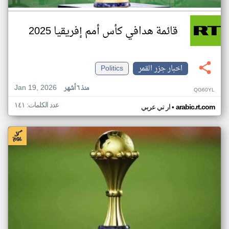
قائمة هدافي كأس أمم إفريقيا 2025
اخبار جزر القمر
Politics
Jan 19, 2026
منذ ٦ أشهر
QG60YL
عدد الكلمات: ١٤١
•
arabic.rt.com
ار تي عربي