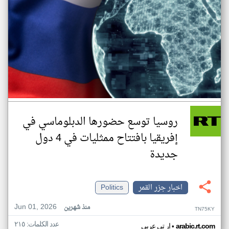
روسيا توسع حضورها الدبلوماسي في
إفريقيا بافتتاح ممثليات في 4 دول
جديدة
اخبار جزر القمر
Politics
Jun 01, 2026
منذ شهرين
TN75KY
عدد الكلمات: ٢١٥
•
arabic.rt.com
ار تي عربي