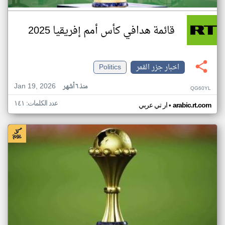
قائمة هدافي كأس أمم إفريقيا 2025
اخبار جزر القمر
Politics
Jan 19, 2026
منذ ٦ أشهر
QG60YL
عدد الكلمات: ١٤١
•
arabic.rt.com
ار تي عربي