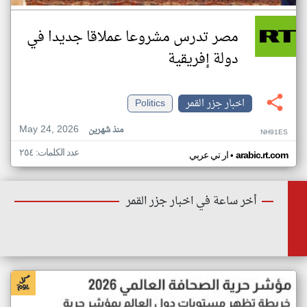
مصر تدرس مشروعا عملاقا جديدا في
دولة إفريقية
اخبار جزر القمر
Politics
May 24, 2026
منذ شهرين
NH91ES
عدد الكلمات: ٢٥٤
•
arabic.rt.com
ار تي عربي
أخر ساعة في اخبار جزر القمر