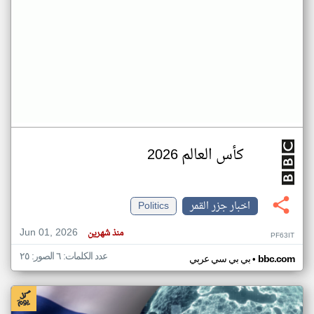
كأس العالم 2026
اخبار جزر القمر
Politics
Jun 01, 2026
منذ شهرين
PF63IT
عدد الكلمات: ٦ الصور: ٢٥
•
bbc.com
بي بي سي عربي