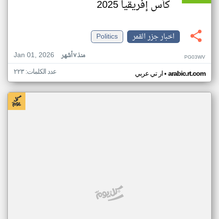
كأس إفريقيا 2025
اخبار جزر القمر
Politics
Jan 01, 2026
منذ ٧ أشهر
PG03WV
عدد الكلمات: ٢٢٣
•
arabic.rt.com
ار تي عربي