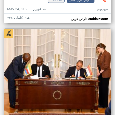
May 24, 2026
منذ شهرين
OX58UY
عدد الكلمات: ٣٢٨
•
arabic.rt.com
ار تي عربي