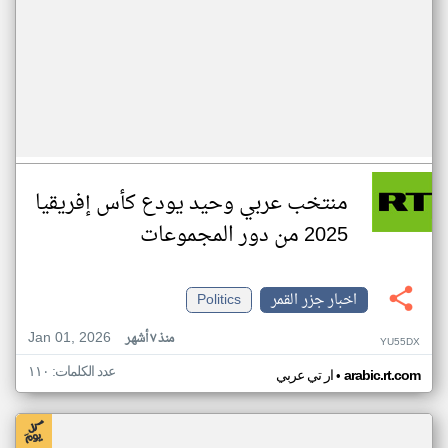
منتخب عربي وحيد يودع كأس إفريقيا
2025 من دور المجموعات
اخبار جزر القمر
Politics
Jan 01, 2026
منذ ٧ أشهر
YU55DX
عدد الكلمات: ١١٠
•
arabic.rt.com
ار تي عربي