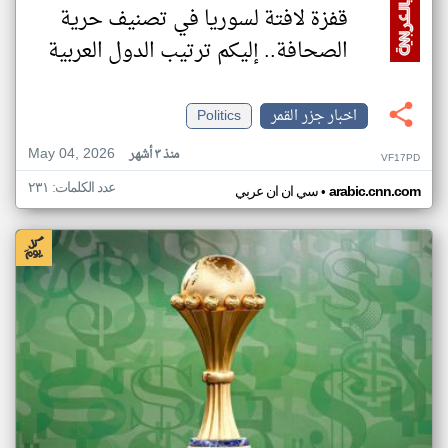
قفزة لافتة لسوريا في تصنيف حرية
الصحافة.. إليكم ترتيب الدول العربية
اخبار جزر القمر
Politics
May 04, 2026
منذ ٣ أشهر
VF17PD
عدد الكلمات: ٢٣١
•
arabic.cnn.com
سي ان ان عربي