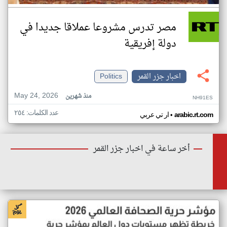
مصر تدرس مشروعا عملاقا جديدا في
دولة إفريقية
اخبار جزر القمر
Politics
May 24, 2026
منذ شهرين
NH91ES
عدد الكلمات: ٢٥٤
•
arabic.rt.com
ار تي عربي
أخر ساعة في اخبار جزر القمر