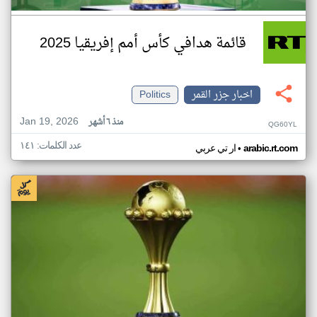
قائمة هدافي كأس أمم إفريقيا 2025
اخبار جزر القمر
Politics
Jan 19, 2026
منذ ٦ أشهر
QG60YL
عدد الكلمات: ١٤١
•
arabic.rt.com
ار تي عربي