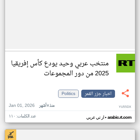
منتخب عربي وحيد يودع كأس إفريقيا
2025 من دور المجموعات
اخبار جزر القمر
Politics
Jan 01, 2026
منذ ٧ أشهر
YU55DX
عدد الكلمات: ١١٠
•
arabic.rt.com
ار تي عربي