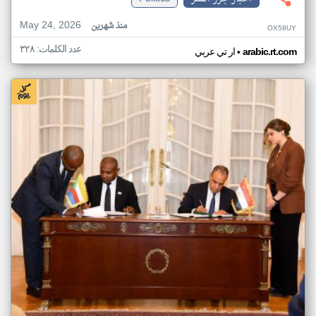
May 24, 2026
منذ شهرين
OX58UY
عدد الكلمات: ٣٢٨
•
arabic.rt.com
ار تي عربي