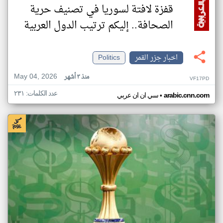
قفزة لافتة لسوريا في تصنيف حرية
الصحافة.. إليكم ترتيب الدول العربية
اخبار جزر القمر
Politics
May 04, 2026
منذ ٣ أشهر
VF17PD
عدد الكلمات: ٢٣١
•
arabic.cnn.com
سي ان ان عربي