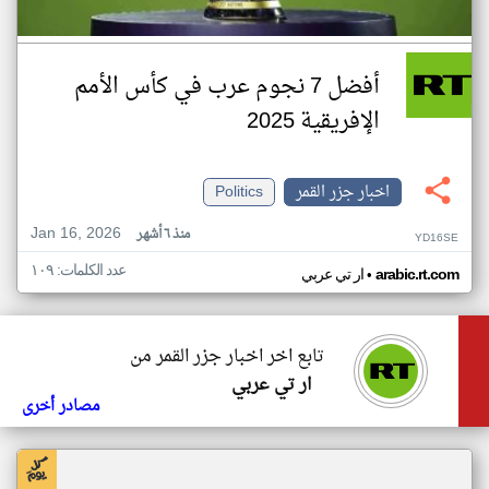
أفضل 7 نجوم عرب في كأس الأمم
الإفريقية 2025
اخبار جزر القمر
Politics
Jan 16, 2026
منذ ٦ أشهر
YD16SE
عدد الكلمات: ١٠٩
•
arabic.rt.com
ار تي عربي
تابع اخر اخبار جزر القمر من
ار تي عربي
مصادر أخرى