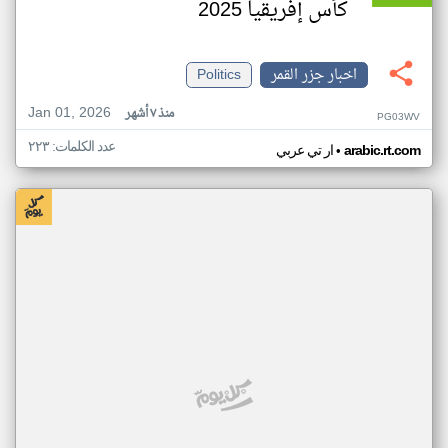
كأس إفريقيا 2025
اخبار جزر القمر
Politics
Jan 01, 2026
منذ ٧ أشهر
PG03WV
عدد الكلمات: ٢٢٣
•
arabic.rt.com
ار تي عربي