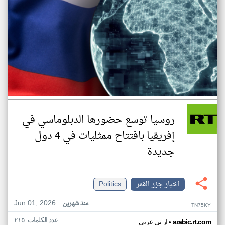
روسيا توسع حضورها الدبلوماسي في
إفريقيا بافتتاح ممثليات في 4 دول
جديدة
اخبار جزر القمر
Politics
Jun 01, 2026
منذ شهرين
TN75KY
عدد الكلمات: ٢١٥
•
arabic.rt.com
ار تي عربي