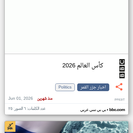
كأس العالم 2026
اخبار جزر القمر
Politics
Jun 01, 2026
منذ شهرين
PF63IT
عدد الكلمات: ٦ الصور: ٢٥
•
bbc.com
بي بي سي عربي