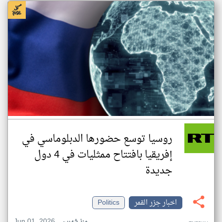
روسيا توسع حضورها الدبلوماسي في
إفريقيا بافتتاح ممثليات في 4 دول
جديدة
اخبار جزر القمر
Politics
Jun 01, 2026