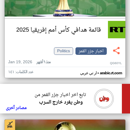
قائمة هدافي كأس أمم إفريقيا 2025
اخبار جزر القمر
Politics
Jan 19, 2026
منذ ٦ أشهر
QG60YL
عدد الكلمات: ١٤١
•
arabic.rt.com
ار تي عربي
تابع اخر اخبار جزر القمر من
وطن يغرد خارج السرب
مصادر أخرى