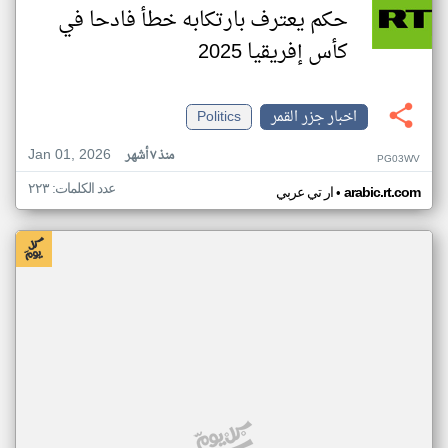
حكم يعترف بارتكابه خطأ فادحا في
كأس إفريقيا 2025
اخبار جزر القمر
Politics
Jan 01, 2026
منذ ٧ أشهر
PG03WV
عدد الكلمات: ٢٢٣
•
arabic.rt.com
ار تي عربي