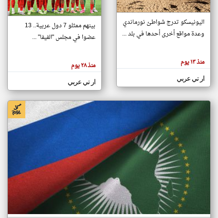
اليونيسكو تدرج شواطئ نورماندي
بينهم ممثلو 7 دول عربية.. 13
klyoum.com
وعدة مواقع أخرى أحدها في بلد ...
تغيير الدولة
عضوا في مجلس "الفيفا" ...
تعبر
مصادر الأخبار من جزر القمر
المقالات
الموجوده
اخبار جزر القمر على مدار الساعة
منذ ١٣ يوم
هنا عن
منذ ٢٨ يوم
وجهة
نظر
أهم اخبار جزر القمر العاجلة والمباشرة
ار تي عربي
كاتبيها.
ار تي عربي