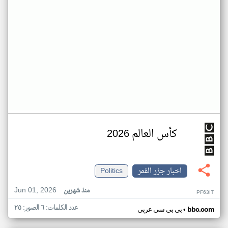
كأس العالم 2026
اخبار جزر القمر
Politics
Jun 01, 2026
منذ شهرين
PF63IT
عدد الكلمات: ٦ الصور: ٢٥
•
bbc.com
بي بي سي عربي