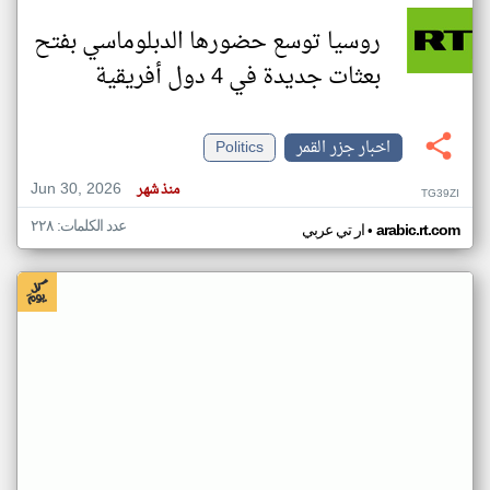
روسيا توسع حضورها الدبلوماسي بفتح
بعثات جديدة في 4 دول أفريقية
اخبار جزر القمر
Politics
Jun 30, 2026
منذ شهر
TG39ZI
عدد الكلمات: ٢٢٨
•
arabic.rt.com
ار تي عربي