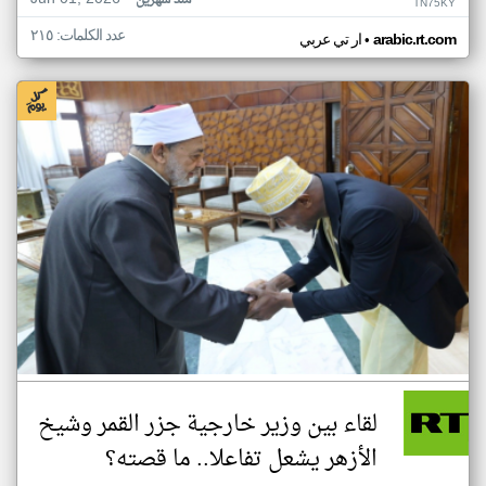
منذ شهرين
TN75KY
عدد الكلمات: ٢١٥
•
arabic.rt.com
ار تي عربي
لقاء بين وزير خارجية جزر القمر وشيخ
الأزهر يشعل تفاعلا.. ما قصته؟