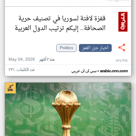
قفزة لافتة لسوريا في تصنيف حرية
الصحافة.. إليكم ترتيب الدول العربية
اخبار جزر القمر
Politics
May 04, 2026
منذ ٣ أشهر
VF17PD
عدد الكلمات: ٢٣١
•
arabic.cnn.com
سي ان ان عربي