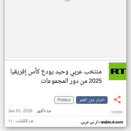
منتخب عربي وحيد يودع كأس إفريقيا
2025 من دور المجموعات
اخبار جزر القمر
Politics
Jan 01, 2026
منذ ٧ أشهر
YU55DX
عدد الكلمات: ١١٠
•
arabic.rt.com
ار تي عربي