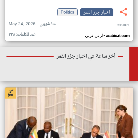
اخبار جزر القمر
Politics
May 24, 2026
منذ شهرين
OX58UY
عدد الكلمات: ٣٢٨
•
arabic.rt.com
ار تي عربي
أخر ساعة في اخبار جزر القمر