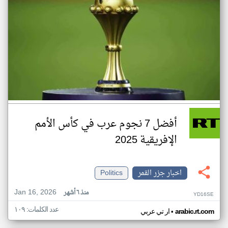
أفضل 7 نجوم عرب في كأس الأمم
الإفريقية 2025
اخبار جزر القمر
Politics
Jan 16, 2026
منذ ٦ أشهر
YD16SE
عدد الكلمات: ١٠٩
•
arabic.rt.com
ار تي عربي