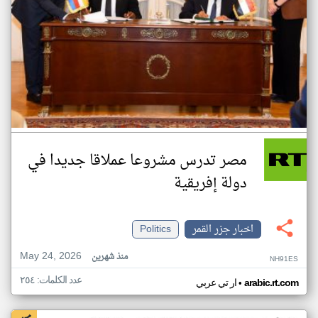
مصر تدرس مشروعا عملاقا جديدا في
دولة إفريقية
اخبار جزر القمر
Politics
May 24, 2026
منذ شهرين
NH91ES
عدد الكلمات: ٢٥٤
•
arabic.rt.com
ار تي عربي