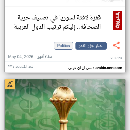
قفزة لافتة لسوريا في تصنيف حرية
الصحافة.. إليكم ترتيب الدول العربية
اخبار جزر القمر
Politics
May 04, 2026
منذ ٣ أشهر
VF17PD
عدد الكلمات: ٢٣١
•
arabic.cnn.com
سي ان ان عربي