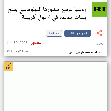
روسيا توسع حضورها الدبلوماسي بفتح
بعثات جديدة في 4 دول أفريقية
اخبار جزر القمر
Politics
Jun 30, 2026
منذ شهر
TG39ZI
عدد الكلمات: ٢٢٨
•
arabic.rt.com
ار تي عربي