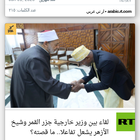
منذ شهرين
TN75KY
عدد الكلمات: ٢١٥
•
arabic.rt.com
ار تي عربي
لقاء بين وزير خارجية جزر القمر وشيخ
الأزهر يشعل تفاعلا.. ما قصته؟