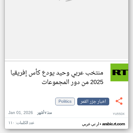
منتخب عربي وحيد يودع كأس إفريقيا
2025 من دور المجموعات
اخبار جزر القمر
Politics
Jan 01, 2026
منذ ٧ أشهر
YU55DX
عدد الكلمات: ١١٠
•
arabic.rt.com
ار تي عربي