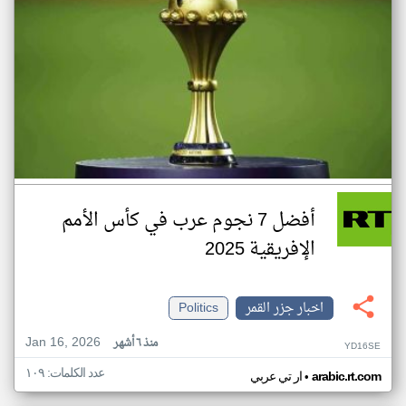
أفضل 7 نجوم عرب في كأس الأمم
الإفريقية 2025
اخبار جزر القمر
Politics
Jan 16, 2026
منذ ٦ أشهر
YD16SE
عدد الكلمات: ١٠٩
•
arabic.rt.com
ار تي عربي