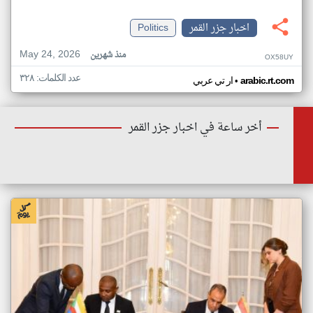
اخبار جزر القمر
Politics
May 24, 2026
منذ شهرين
OX58UY
عدد الكلمات: ٣٢٨
•
arabic.rt.com
ار تي عربي
أخر ساعة في اخبار جزر القمر