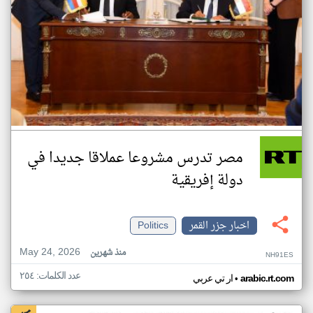
مصر تدرس مشروعا عملاقا جديدا في
دولة إفريقية
اخبار جزر القمر
Politics
May 24, 2026
منذ شهرين
NH91ES
عدد الكلمات: ٢٥٤
•
arabic.rt.com
ار تي عربي