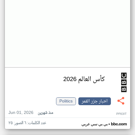
كأس العالم 2026
اخبار جزر القمر
Politics
Jun 01, 2026
منذ شهرين
PF63IT
عدد الكلمات: ٦ الصور: ٢٥
•
bbc.com
بي بي سي عربي