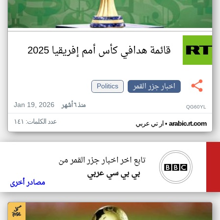
قائمة هدافي كأس أمم إفريقيا 2025
اخبار جزر القمر
Politics
Jan 19, 2026
منذ ٦ أشهر
QG60YL
عدد الكلمات: ١٤١
•
arabic.rt.com
ار تي عربي
تابع اخر اخبار جزر القمر من
بي بي سي عربي
مصادر أخرى