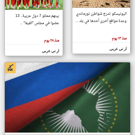
اليونيسكو تدرج شواطئ نورماندي
بينهم ممثلو 7 دول عربية.. 13
klyoum.com
وعدة مواقع أخرى أحدها في بلد ...
تغيير الدولة
عضوا في مجلس "الفيفا" ...
تعبر
مصادر الأخبار من جزر القمر
المقالات
الموجوده
اخبار جزر القمر على مدار الساعة
منذ ١٣ يوم
هنا عن
منذ ٢٨ يوم
وجهة
نظر
أهم اخبار جزر القمر العاجلة والمباشرة
ار تي عربي
كاتبيها.
ار تي عربي