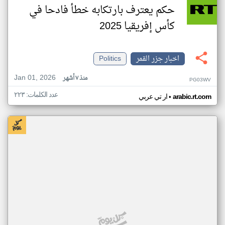
حكم يعترف بارتكابه خطأ فادحا في
كأس إفريقيا 2025
اخبار جزر القمر
Politics
Jan 01, 2026
منذ ٧ أشهر
PG03WV
عدد الكلمات: ٢٢٣
•
arabic.rt.com
ار تي عربي