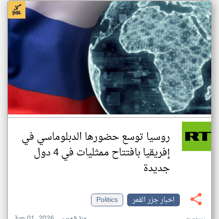
روسيا توسع حضورها الدبلوماسي في
إفريقيا بافتتاح ممثليات في 4 دول
جديدة
اخبار جزر القمر
Politics
Jun 01, 2026