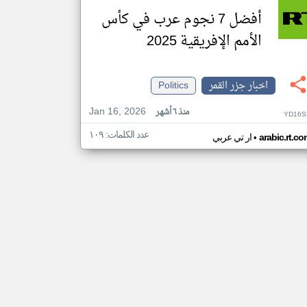
أفضل 7 نجوم عرب في كأس
الأمم الإفريقية 2025
اخبار جزر القمر
Politics
Jan 16, 2026
منذ ٦ أشهر
YD16S
عدد الكلمات: ١٠٩
•
arabic.rt.c
ار تي عربي