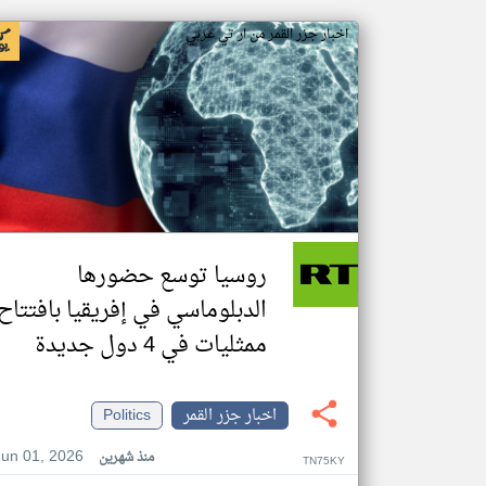
اخبار جزر القمر من ار تي عربي
روسيا توسع حضورها
الدبلوماسي في إفريقيا بافتتاح
ممثليات في 4 دول جديدة
اخبار جزر القمر
Politics
Jun 01, 2026
منذ شهرين
TN75KY