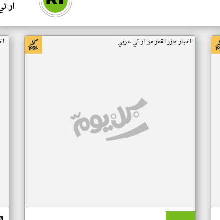
ار ت
اخبار جزر القمر من ار تي عربي
اخ