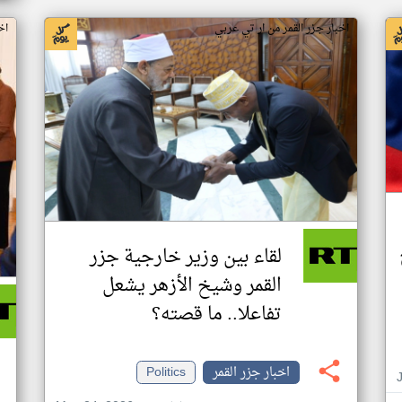
اخبار جزر القمر من ار تي عربي
اخ
لقاء بين وزير خارجية جزر
القمر وشيخ الأزهر يشعل
تفاعلا.. ما قصته؟
اخبار جزر القمر
Politics