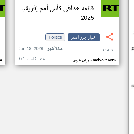
قائمة هدافي كأس أمم إفريقيا
2025
اخبار جزر القمر
Politics
Jan 19, 2026
منذ ٦ أشهر
E
QG60YL
عدد الكلمات: ١٤١
•
arabic.rt.com
ار تي عربي
om