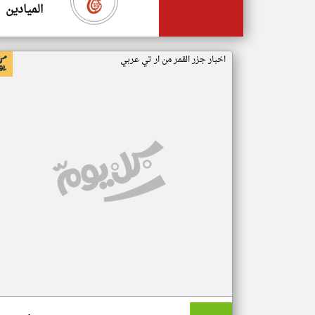
الميادين
اخبار جزر القمر من ار تي عربي