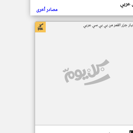
ي عربي
مصادر أخرى
بار جزر القمر من بي بي سي عربي