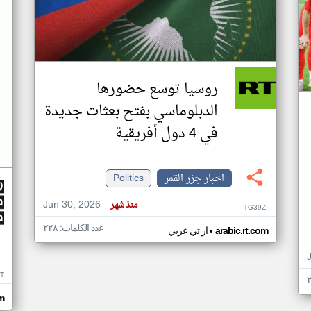
روسيا توسع حضورها
الدبلوماسي بفتح بعثات جديدة
في 4 دول أفريقية
اخبار جزر القمر
Politics
Jun 30, 2026
منذ شهر
TG39ZI
عدد الكلمات: ٢٢٨
•
arabic.rt.com
ار تي عربي
IT
m