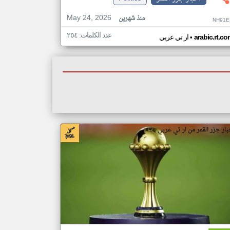
May 24, 2026
منذ شهرين
NH91E
عدد الكلمات: ٢٥٤
•
arabic.rt.c
ار تي عربي
بار جزر القمر من ار تي عربي