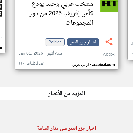
منتخب عربي وحيد يودع
كأس إفريقيا 2025 من دور
المجموعات
Q
اخبار جزر القمر
Politics
m
Jan 01, 2026
منذ ٧ أشهر
YU55DX
عدد الكلمات: ١١٠
•
arabic.rt.com
ار تي عربي
المزيد من الأخبار
اخبار جزر القمر على مدار الساعة