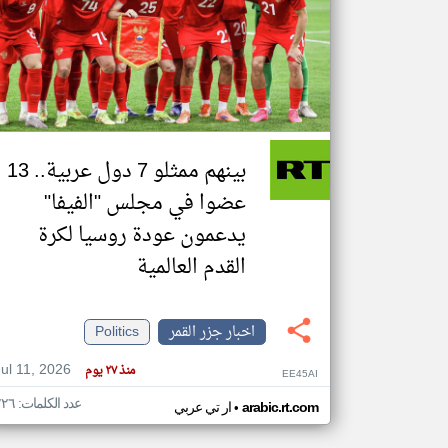
تعبر
المقالات
الموجوده
هنا عن
وجهة
نظر
بينهم ممثلو 7 دول عربية.. 13
كاتبيها.
عضوا في مجلس "الفيفا"
يدعمون عودة روسيا لكرة
القدم العالمية
اخبار جزر القمر
Politics
Jul 11, 2026
منذ ٢٧ يوم
EE45AI
عدد الكلمات: ٢٢٦
•
arabic.rt.com
ار تي عربي