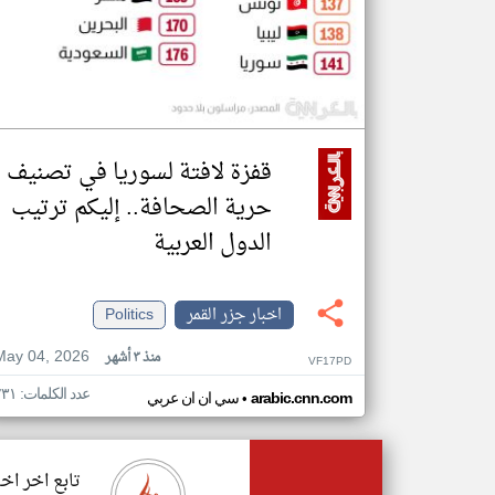
قفزة لافتة لسوريا في تصنيف
حرية الصحافة.. إليكم ترتيب
الدول العربية
اخبار جزر القمر
Politics
May 04, 2026
منذ ٣ أشهر
VF17PD
عدد الكلمات: ٢٣١
•
arabic.cnn.com
سي ان ان عربي
تابع اخر اخب