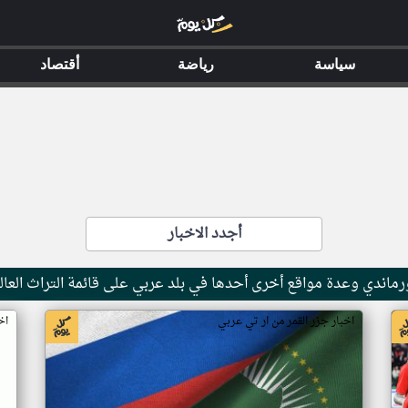
سياسة
رياضة
أقتصاد
أجدد الاخبار
ماندي وعدة مواقع أخرى أحدها في بلد عربي على قائمة التراث العال
اخبار جزر القمر من ار تي عربي
اخ