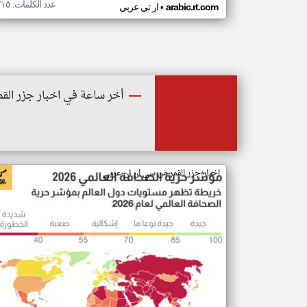
عدد الكلمات: ٢١٥
•
arabic.rt.com
ار تي عربي
أخر ساعة في اخبار جزر القم
اخبار جزر القمر من سي ان ان عربي