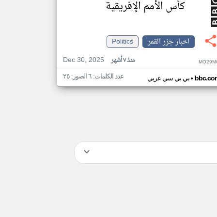
كأس الأمم الإفريقية
اخبار جزر القمر
Politics
Dec 30, 2025
منذ ٧ أشهر
MO29M
عدد الكلمات: ٦ الصور: ٢٥
•
bbc.co
بي بي سي عربي