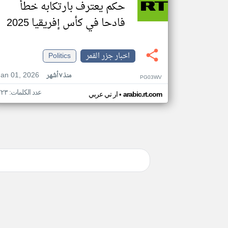
حكم يعترف بارتكابه خطأ
فادحا في كأس إفريقيا 2025
اخبار جزر القمر
Politics
Jan 01, 2026
منذ ٧ أشهر
PG03WV
عدد الكلمات: ٢٢٣
•
arabic.rt.com
ار تي عربي