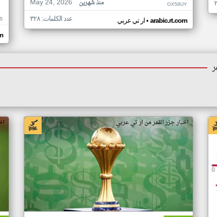
May 24, 2026
منذ شهرين
OX58UY
عدد الكلمات: ٣٢٨
S
•
arabic.rt.com
ار تي عربي
om
ر
اخبار جزر القمر من ار تي عربي
اخ