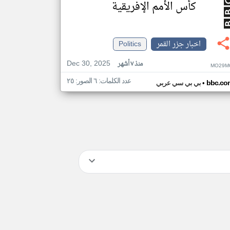
كأس الأمم الإفريقية
اخبار جزر القمر
Politics
Dec 30, 2025
منذ ٧ أشهر
MO29M
عدد الكلمات: ٦ الصور: ٢٥
•
bbc.co
بي بي سي عربي