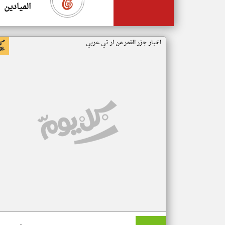
الميادين
اخبار جزر القمر من ار تي عربي