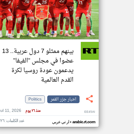
تعبر
المقالات
الموجوده
هنا عن
وجهة
نظر
بينهم ممثلو 7 دول عربية.. 13
كاتبيها.
عضوا في مجلس "الفيفا"
يدعمون عودة روسيا لكرة
القدم العالمية
اخبار جزر القمر
Politics
Jul 11, 2026
منذ ٢٦ يوم
EE45AI
عدد الكلمات: ٢٢٦
•
arabic.rt.com
ار تي عربي