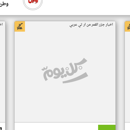
وطن 
اخبار جزر القمر من ار تي عربي
اخ