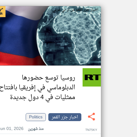
اخبار جزر القمر من ار تي عربي
روسيا توسع حضورها
الدبلوماسي في إفريقيا بافتتاح
ممثليات في 4 دول جديدة
اخبار جزر القمر
Politics
Jun 01, 2026
منذ شهرين
TN75KY