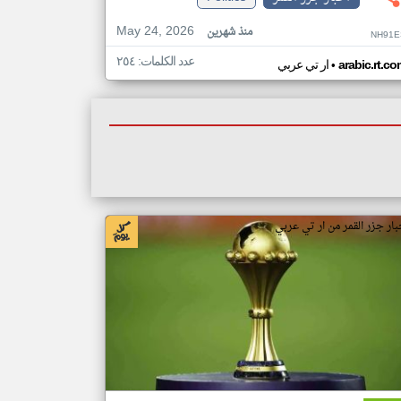
May 24, 2026
منذ شهرين
NH91E
عدد الكلمات: ٢٥٤
•
arabic.rt.c
ار تي عربي
بار جزر القمر من ار تي عربي