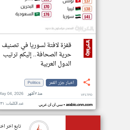
قفزة لافتة لسوريا في تصنيف
حرية الصحافة.. إليكم ترتيب
الدول العربية
اخبار جزر القمر
Politics
May 04, 2026
منذ ٣ أشهر
VF17PD
عدد الكلمات: ٢٣١
•
arabic.cnn.com
سي ان ان عربي
تابع اخر اخب