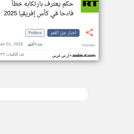
حكم يعترف بارتكابه خطأ
فادحا في كأس إفريقيا 2025
اخبار جزر القمر
Politics
Jan 01, 2026
منذ ٧ أشهر
PG03WV
عدد الكلمات: ٢٢٣
•
arabic.rt.com
ار تي عربي