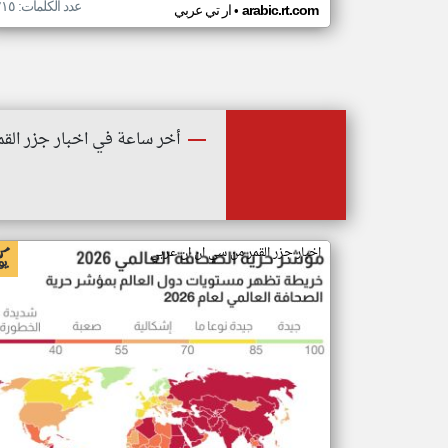
عدد الكلمات: ٢١٥
•
arabic.rt.com
ار تي عربي
أخر ساعة في اخبار جزر القم
اخبار جزر القمر من سي ان ان عربي