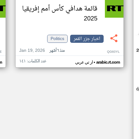
قائمة هدافي كأس أمم إفريقيا
2025
اخبار جزر القمر
Politics
Jan 19, 2026
منذ ٦ أشهر
E
QG60YL
عدد الكلمات: ١٤١
•
arabic.rt.com
ار تي عربي
om