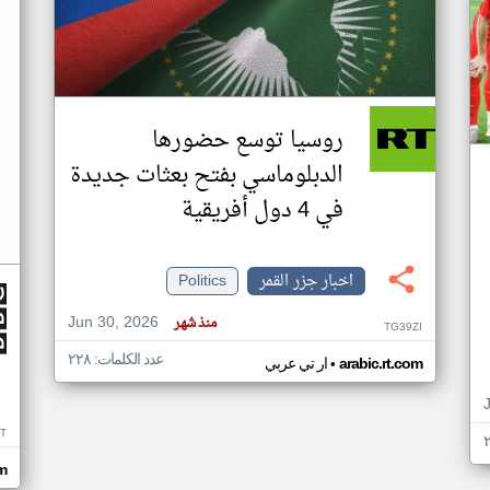
روسيا توسع حضورها
الدبلوماسي بفتح بعثات جديدة
في 4 دول أفريقية
اخبار جزر القمر
Politics
Jun 30, 2026
منذ شهر
TG39ZI
عدد الكلمات: ٢٢٨
•
arabic.rt.com
ار تي عربي
IT
m