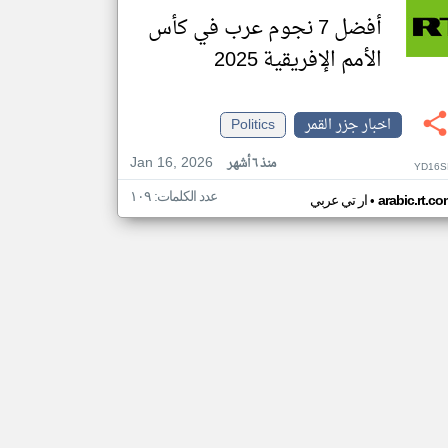
أفضل 7 نجوم عرب في كأس
الأمم الإفريقية 2025
اخبار جزر القمر
Politics
Jan 16, 2026
منذ ٦ أشهر
YD16S
عدد الكلمات: ١٠٩
•
arabic.rt.c
ار تي عربي