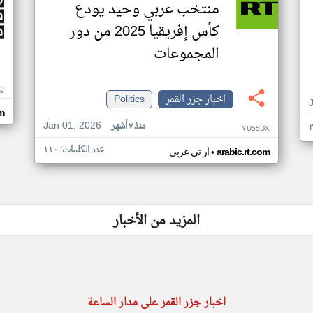
منتخب عربي وحيد يودع
كأس إفريقيا 2025 من دور
المجموعات
Q
اخبار جزر القمر
Politics
m
Jan 01, 2026
منذ ٧ أشهر
YU55DX
عدد الكلمات: ١١٠
•
arabic.rt.com
ار تي عربي
المزيد من الأخبار
اخبار جزر القمر على مدار الساعة