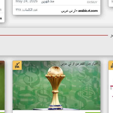
May 24, 2026
منذ شهرين
OX58UY
عدد الكلمات: ٣٢٨
S
•
arabic.rt.com
ار تي عربي
om
ر
اخبار جزر القمر من ار تي عربي
اخ