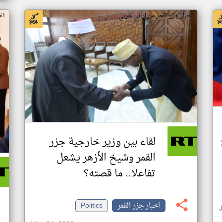
اخبار جزر القمر من ار تي عربي
اخ
لقاء بين وزير خارجية جزر
القمر وشيخ الأزهر يشعل
تفاعلا.. ما قصته؟
اخبار جزر القمر
Politics