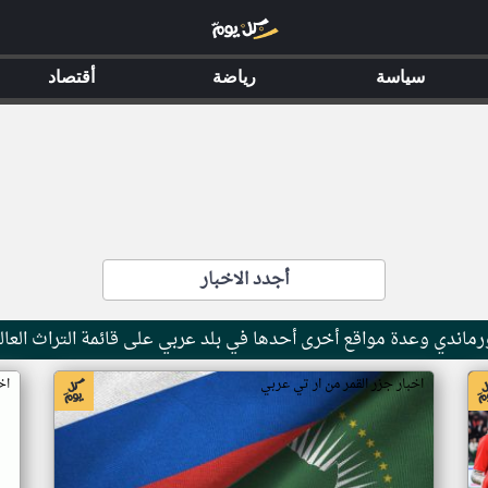
سياسة
رياضة
أقتصاد
أجدد الاخبار
ماندي وعدة مواقع أخرى أحدها في بلد عربي على قائمة التراث العال
اخبار جزر القمر من ار تي عربي
اخ