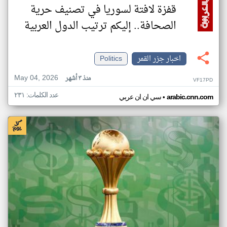
قفزة لافتة لسوريا في تصنيف حرية
الصحافة.. إليكم ترتيب الدول العربية
اخبار جزر القمر
Politics
May 04, 2026
منذ ٣ أشهر
VF17PD
عدد الكلمات: ٢٣١
•
arabic.cnn.com
سي ان ان عربي