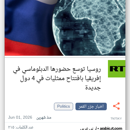
روسيا توسع حضورها الدبلوماسي في
إفريقيا بافتتاح ممثليات في 4 دول
جديدة
اخبار جزر القمر
Politics
Jun 01, 2026
منذ شهرين
TN75KY
عدد الكلمات: ٢١٥
•
arabic.rt.com
ار تي عربي