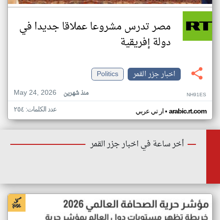
مصر تدرس مشروعا عملاقا جديدا في
دولة إفريقية
اخبار جزر القمر
Politics
May 24, 2026
منذ شهرين
NH91ES
عدد الكلمات: ٢٥٤
•
arabic.rt.com
ار تي عربي
أخر ساعة في اخبار جزر القمر