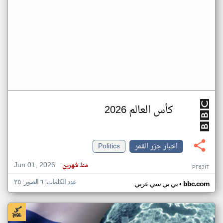
كأس العالم 2026
اخبار جزر القمر
Politics
Jun 01, 2026
منذ شهرين
PF63IT
عدد الكلمات: ٦ الصور: ٢٥
•
bbc.com
بي بي سي عربي