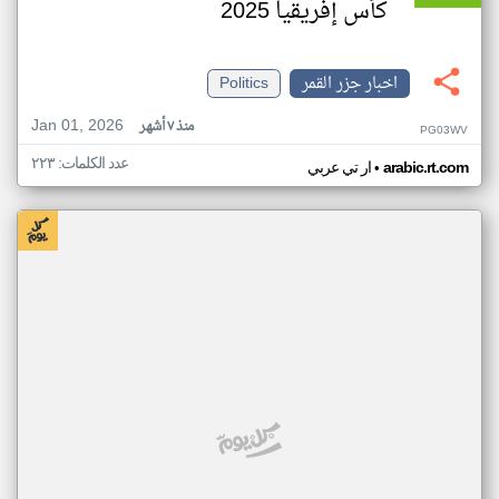
كأس إفريقيا 2025
اخبار جزر القمر
Politics
Jan 01, 2026
منذ ٧ أشهر
PG03WV
عدد الكلمات: ٢٢٣
•
arabic.rt.com
ار تي عربي