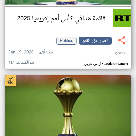
قائمة هدافي كأس أمم إفريقيا 2025
اخبار جزر القمر
Politics
Jan 19, 2026
منذ ٦ أشهر
QG60YL
عدد الكلمات: ١٤١
•
arabic.rt.com
ار تي عربي