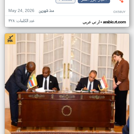
May 24, 2026
منذ شهرين
OX58UY
عدد الكلمات: ٣٢٨
•
arabic.rt.com
ار تي عربي