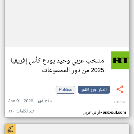
منتخب عربي وحيد يودع كأس إفريقيا
2025 من دور المجموعات
اخبار جزر القمر
Politics
Jan 01, 2026
منذ ٧ أشهر
YU55DX
عدد الكلمات: ١١٠
•
arabic.rt.com
ار تي عربي