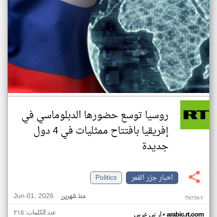
روسيا توسع حضورها الدبلوماسي في
إفريقيا بافتتاح ممثليات في 4 دول
جديدة
اخبار جزر القمر
Politics
Jun 01, 2026
منذ شهرين
TN75KY
عدد الكلمات: ٢١٥
•
arabic.rt.com
ار تي عربي