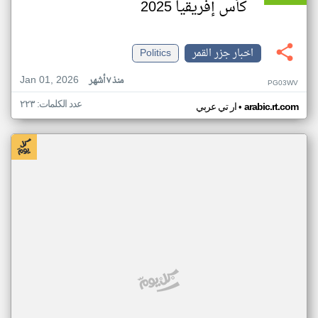
كأس إفريقيا 2025
اخبار جزر القمر
Politics
Jan 01, 2026
منذ ٧ أشهر
PG03WV
عدد الكلمات: ٢٢٣
•
arabic.rt.com
ار تي عربي