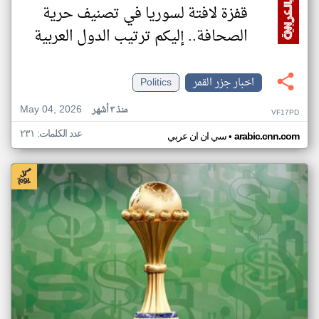
قفزة لافتة لسوريا في تصنيف حرية
الصحافة.. إليكم ترتيب الدول العربية
اخبار جزر القمر
Politics
May 04, 2026
منذ ٣ أشهر
VF17PD
عدد الكلمات: ٢٣١
•
arabic.cnn.com
سي ان ان عربي