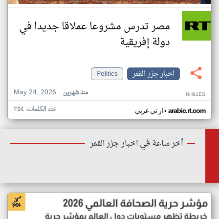
مصر تدرس مشروعا عملاقا جديدا في
دولة إفريقية
اخبار جزر القمر
Politics
May 24, 2026
منذ شهرين
NH91ES
عدد الكلمات: ٢٥٤
•
arabic.rt.com
ار تي عربي
أخر ساعة في اخبار جزر القمر