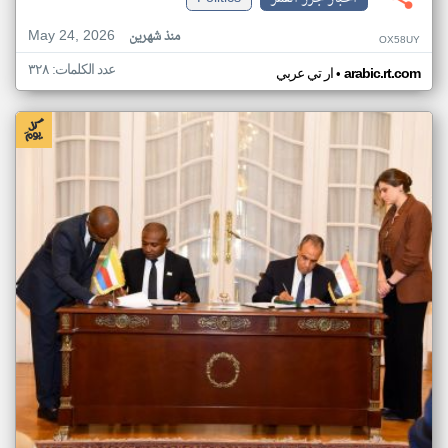
May 24, 2026
منذ شهرين
OX58UY
عدد الكلمات: ٣٢٨
•
arabic.rt.com
ار تي عربي