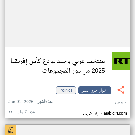
منتخب عربي وحيد يودع كأس إفريقيا
2025 من دور المجموعات
اخبار جزر القمر
Politics
Jan 01, 2026
منذ ٧ أشهر
YU55DX
عدد الكلمات: ١١٠
•
arabic.rt.com
ار تي عربي