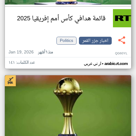
قائمة هدافي كأس أمم إفريقيا 2025
اخبار جزر القمر
Politics
Jan 19, 2026
منذ ٦ أشهر
QG60YL
عدد الكلمات: ١٤١
•
arabic.rt.com
ار تي عربي