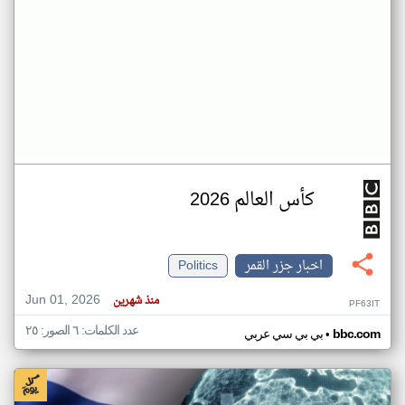
كأس العالم 2026
اخبار جزر القمر
Politics
Jun 01, 2026
منذ شهرين
PF63IT
عدد الكلمات: ٦ الصور: ٢٥
•
bbc.com
بي بي سي عربي