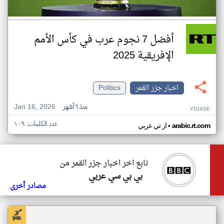
أفضل 7 نجوم عرب في كأس الأمم
الإفريقية 2025
اخبار جزر القمر
Politics
Jan 16, 2026
منذ ٦ أشهر
YD16SE
عدد الكلمات: ١٠٩
•
arabic.rt.com
ار تي عربي
تابع اخر اخبار جزر القمر من
بي بي سي عربي
مصادر أخرى