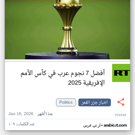
أفضل 7 نجوم عرب في كأس الأمم
الإفريقية 2025
اخبار جزر القمر
Politics
Jan 16, 2026
منذ ٦ أشهر
YD16SE
عدد الكلمات: ١٠٩
•
arabic.rt.com
ار تي عربي