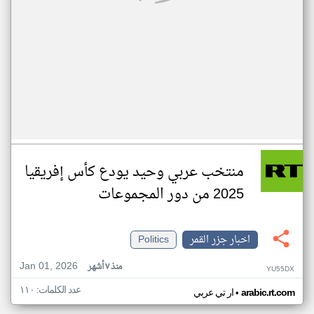
منتخب عربي وحيد يودع كأس إفريقيا
2025 من دور المجموعات
اخبار جزر القمر
Politics
Jan 01, 2026
منذ ٧ أشهر
YU55DX
عدد الكلمات: ١١٠
•
arabic.rt.com
ار تي عربي