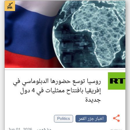
روسيا توسع حضورها الدبلوماسي في
إفريقيا بافتتاح ممثليات في 4 دول
جديدة
اخبار جزر القمر
Politics
Jun 01, 2026