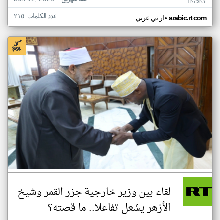
منذ شهرين
TN75KY
عدد الكلمات: ٢١٥
•
arabic.rt.com
ار تي عربي
لقاء بين وزير خارجية جزر القمر وشيخ
الأزهر يشعل تفاعلا.. ما قصته؟