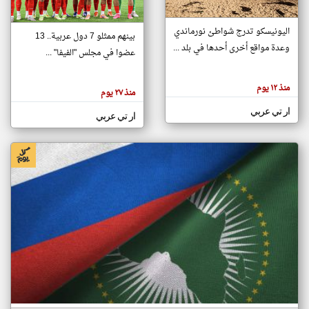
اليونيسكو تدرج شواطئ نورماندي
بينهم ممثلو 7 دول عربية.. 13
klyoum.com
وعدة مواقع أخرى أحدها في بلد ...
تغيير الدولة
عضوا في مجلس "الفيفا" ...
تعبر
مصادر الأخبار من جزر القمر
المقالات
الموجوده
اخبار جزر القمر على مدار الساعة
منذ ١٢ يوم
هنا عن
منذ ٢٧ يوم
وجهة
نظر
أهم اخبار جزر القمر العاجلة والمباشرة
ار تي عربي
كاتبيها.
ار تي عربي