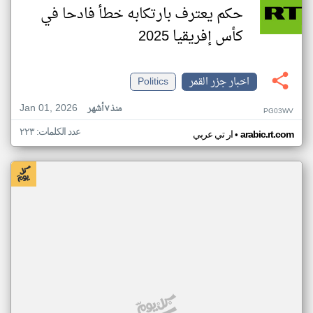
حكم يعترف بارتكابه خطأ فادحا في
كأس إفريقيا 2025
اخبار جزر القمر
Politics
Jan 01, 2026
منذ ٧ أشهر
PG03WV
عدد الكلمات: ٢٢٣
•
arabic.rt.com
ار تي عربي