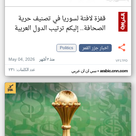
قفزة لافتة لسوريا في تصنيف حرية
الصحافة.. إليكم ترتيب الدول العربية
اخبار جزر القمر
Politics
May 04, 2026
منذ ٣ أشهر
VF17PD
عدد الكلمات: ٢٣١
•
arabic.cnn.com
سي ان ان عربي