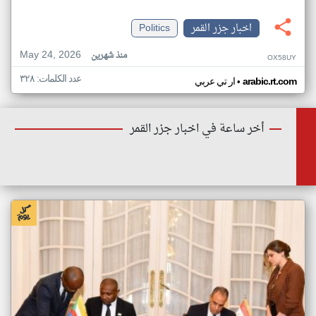
اخبار جزر القمر
Politics
May 24, 2026
منذ شهرين
OX58UY
عدد الكلمات: ٣٢٨
•
arabic.rt.com
ار تي عربي
أخر ساعة في اخبار جزر القمر