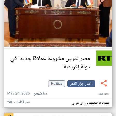
مصر تدرس مشروعا عملاقا جديدا في
دولة إفريقية
اخبار جزر القمر
Politics
May 24, 2026
منذ شهرين
NH91ES
عدد الكلمات: ٢٥٤
•
arabic.rt.com
ار تي عربي