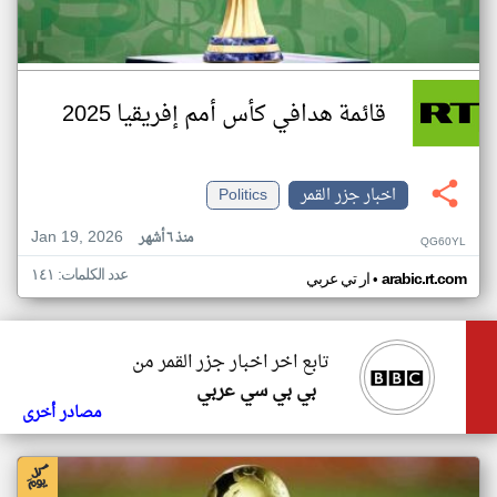
قائمة هدافي كأس أمم إفريقيا 2025
اخبار جزر القمر
Politics
Jan 19, 2026
منذ ٦ أشهر
QG60YL
عدد الكلمات: ١٤١
•
arabic.rt.com
ار تي عربي
تابع اخر اخبار جزر القمر من
بي بي سي عربي
مصادر أخرى