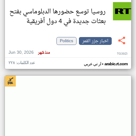
روسيا توسع حضورها الدبلوماسي بفتح
بعثات جديدة في 4 دول أفريقية
اخبار جزر القمر
Politics
Jun 30, 2026
منذ شهر
TG39ZI
عدد الكلمات: ٢٢٨
•
arabic.rt.com
ار تي عربي