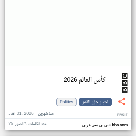
كأس العالم 2026
اخبار جزر القمر
Politics
Jun 01, 2026
منذ شهرين
PF63IT
عدد الكلمات: ٦ الصور: ٢٥
•
bbc.com
بي بي سي عربي