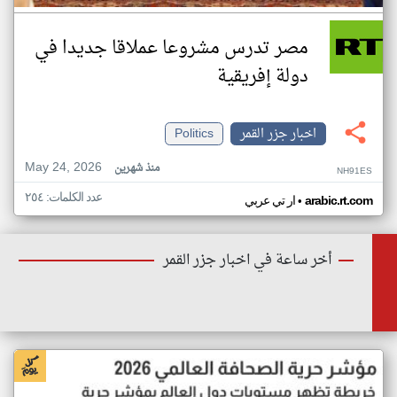
مصر تدرس مشروعا عملاقا جديدا في
دولة إفريقية
اخبار جزر القمر
Politics
May 24, 2026
منذ شهرين
NH91ES
عدد الكلمات: ٢٥٤
•
arabic.rt.com
ار تي عربي
أخر ساعة في اخبار جزر القمر