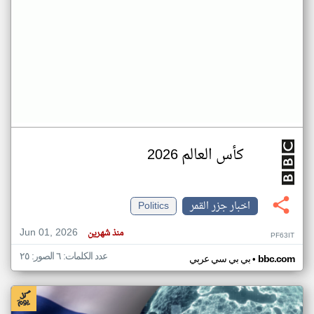
كأس العالم 2026
اخبار جزر القمر
Politics
Jun 01, 2026
منذ شهرين
PF63IT
عدد الكلمات: ٦ الصور: ٢٥
•
bbc.com
بي بي سي عربي