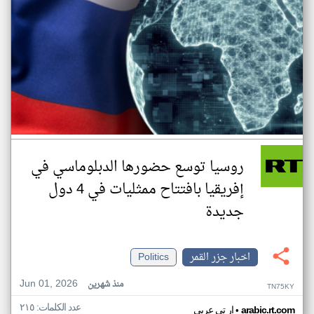
روسيا توسع حضورها الدبلوماسي في
إفريقيا بافتتاح ممثليات في 4 دول
جديدة
اخبار جزر القمر
Politics
Jun 01, 2026
منذ شهرين
TN75KY
عدد الكلمات: ٢١٥
•
arabic.rt.com
ار تي عربي