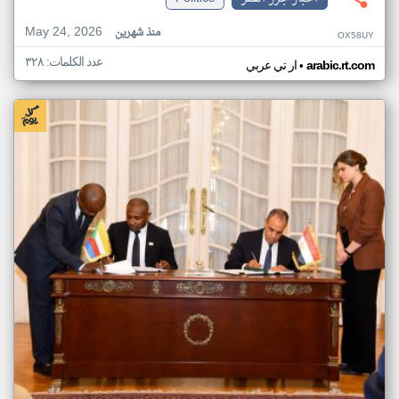
May 24, 2026
منذ شهرين
OX58UY
عدد الكلمات: ٣٢٨
•
arabic.rt.com
ار تي عربي