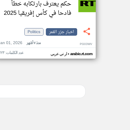
حكم يعترف بارتكابه خطأ
فادحا في كأس إفريقيا 2025
اخبار جزر القمر
Politics
Jan 01, 2026
منذ ٧ أشهر
PG03WV
عدد الكلمات: ٢٢٣
•
arabic.rt.com
ار تي عربي