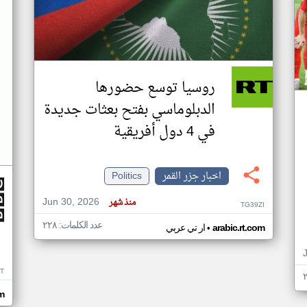
روسيا توسع حضورها
الدبلوماسي بفتح بعثات جديدة
في 4 دول أفريقية
اخبار جزر القمر
Politics
Jun 30, 2026
منذ شهر
TG39ZI
عدد الكلمات: ٢٢٨
•
arabic.rt.com
ار تي عربي
IT
m