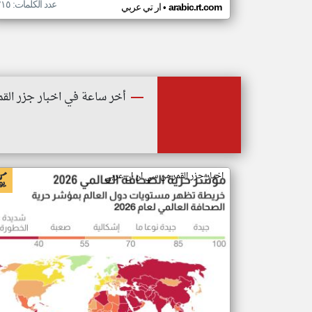
عدد الكلمات: ٢١٥
•
arabic.rt.com
ار تي عربي
أخر ساعة في اخبار جزر القم
اخبار جزر القمر من سي ان ان عربي