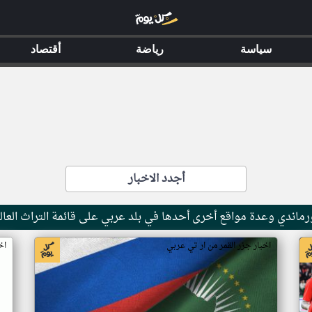
سياسة
رياضة
أقتصاد
أجدد الاخبار
ماندي وعدة مواقع أخرى أحدها في بلد عربي على قائمة التراث العال
اخبار جزر القمر من ار تي عربي
اخ