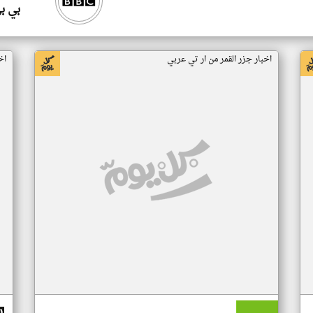
بي ب
اخبار جزر القمر من ار تي عربي
اخ