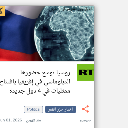
اخبار جزر القمر من ار تي عربي
روسيا توسع حضورها
الدبلوماسي في إفريقيا بافتتاح
ممثليات في 4 دول جديدة
اخبار جزر القمر
Politics
Jun 01, 2026
منذ شهرين
TN75KY