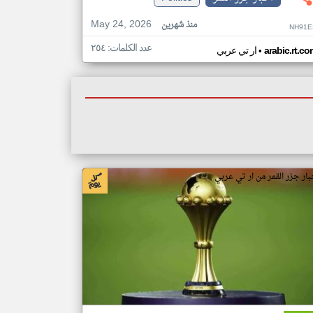
May 24, 2026
منذ شهرين
NH91E
عدد الكلمات: ٢٥٤
•
arabic.rt.c
ار تي عربي
بار جزر القمر من ار تي عربي