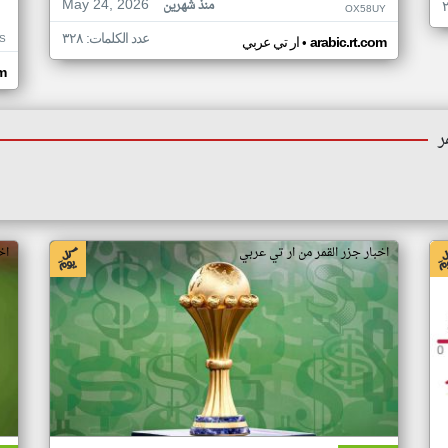
May 24, 2026
منذ شهرين
OX58UY
عدد الكلمات: ٣٢٨
S
•
arabic.rt.com
ار تي عربي
om
ر
اخبار جزر القمر من ار تي عربي
اخ