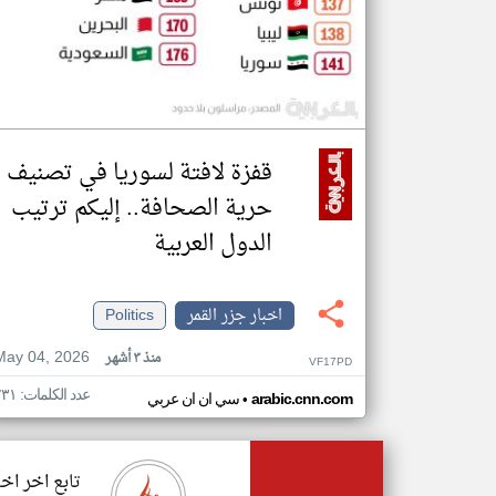
قفزة لافتة لسوريا في تصنيف
حرية الصحافة.. إليكم ترتيب
الدول العربية
اخبار جزر القمر
Politics
May 04, 2026
منذ ٣ أشهر
VF17PD
عدد الكلمات: ٢٣١
•
arabic.cnn.com
سي ان ان عربي
تابع اخر اخب