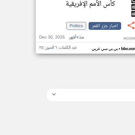
كأس الأمم الإفريقية
اخبار جزر القمر
Politics
Dec 30, 2025
منذ ٧ أشهر
MO29M
عدد الكلمات: ٦ الصور: ٢٥
•
bbc.co
بي بي سي عربي