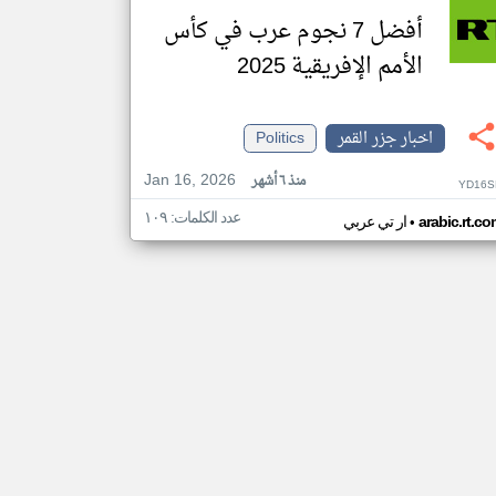
أفضل 7 نجوم عرب في كأس
الأمم الإفريقية 2025
اخبار جزر القمر
Politics
Jan 16, 2026
منذ ٦ أشهر
YD16S
عدد الكلمات: ١٠٩
•
arabic.rt.c
ار تي عربي