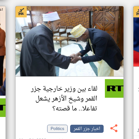
اخبار جزر القمر من ار تي عربي
اخ
لقاء بين وزير خارجية جزر
القمر وشيخ الأزهر يشعل
تفاعلا.. ما قصته؟
اخبار جزر القمر
Politics