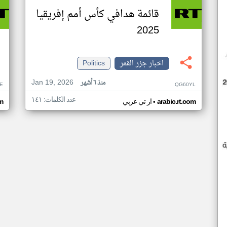
قائمة هدافي كأس أمم إفريقيا
2025
اخبار جزر القمر
Politics
Jan 19, 2026
منذ ٦ أشهر
E
QG60YL
عدد الكلمات: ١٤١
•
arabic.rt.com
ار تي عربي
om