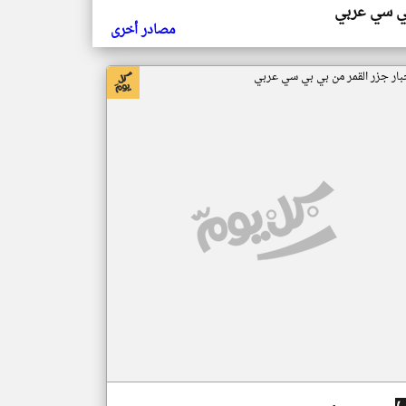
ي سي عربي
مصادر أخرى
بار جزر القمر من بي بي سي عربي