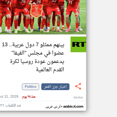
تعبر
المقالات
الموجوده
هنا عن
وجهة
نظر
بينهم ممثلو 7 دول عربية.. 13
كاتبيها.
عضوا في مجلس "الفيفا"
يدعمون عودة روسيا لكرة
القدم العالمية
اخبار جزر القمر
Politics
Jul 11, 2026
منذ ٢٨ يوم
EE45AI
عدد الكلمات: ٢٢٦
•
arabic.rt.com
ار تي عربي