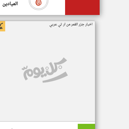
الميادين
اخبار جزر القمر من ار تي عربي