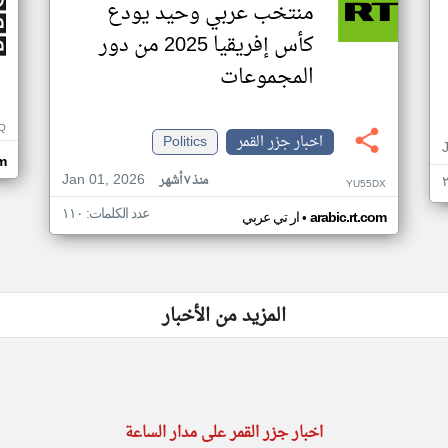
منتخب عربي وحيد يودع
كأس إفريقيا 2025 من دور
المجموعات
Q
اخبار جزر القمر
Politics
m
Jan 01, 2026
منذ ٧ أشهر
YU55DX
عدد الكلمات: ١١٠
•
arabic.rt.com
ار تي عربي
المزيد من الأخبار
اخبار جزر القمر على مدار الساعة