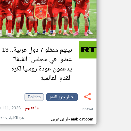
تعبر
المقالات
الموجوده
هنا عن
وجهة
نظر
بينهم ممثلو 7 دول عربية.. 13
كاتبيها.
عضوا في مجلس "الفيفا"
يدعمون عودة روسيا لكرة
القدم العالمية
اخبار جزر القمر
Politics
Jul 11, 2026
منذ ٢٥ يوم
EE45AI
عدد الكلمات: ٢٢٦
•
arabic.rt.com
ار تي عربي