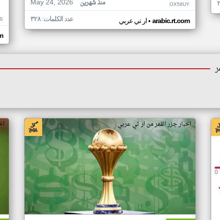
May 24, 2026
منذ شهرين
OX58UY
عدد الكلمات: ٣٢٨
S
•
arabic.rt.com
ار تي عربي
om
ر
اخبار جزر القمر من ار تي عربي
اخ