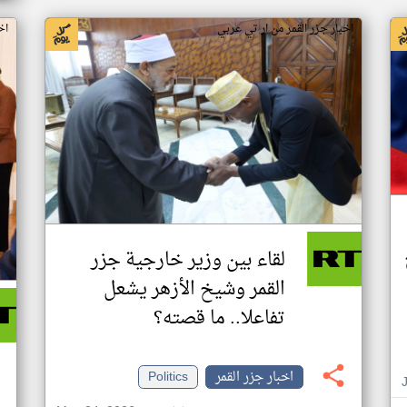
اخبار جزر القمر من ار تي عربي
اخ
لقاء بين وزير خارجية جزر
القمر وشيخ الأزهر يشعل
تفاعلا.. ما قصته؟
اخبار جزر القمر
Politics