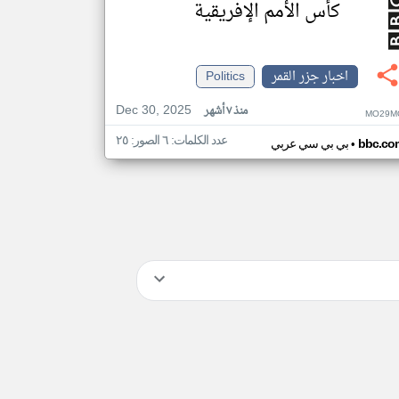
كأس الأمم الإفريقية
اخبار جزر القمر
Politics
Dec 30, 2025
منذ ٧ أشهر
MO29M
عدد الكلمات: ٦ الصور: ٢٥
•
bbc.co
بي بي سي عربي