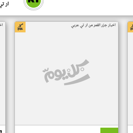
ار ت
اخبار جزر القمر من ار تي عربي
اخ