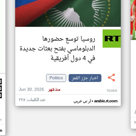
روسيا توسع حضورها
الدبلوماسي بفتح بعثات جديدة
في 4 دول أفريقية
اخبار جزر القمر
Politics
Jun 30, 2026
منذ شهر
TG39ZI
عدد الكلمات: ٢٢٨
•
arabic.rt.com
ار تي عربي
IT
m