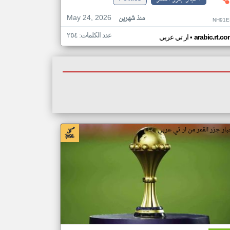
May 24, 2026
منذ شهرين
NH91E
عدد الكلمات: ٢٥٤
•
arabic.rt.c
ار تي عربي
بار جزر القمر من ار تي عربي