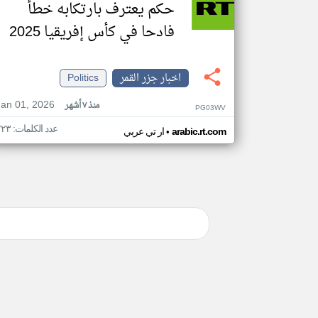
حكم يعترف بارتكابه خطأ
فادحا في كأس إفريقيا 2025
اخبار جزر القمر
Politics
Jan 01, 2026
منذ ٧ أشهر
PG03WV
عدد الكلمات: ٢٢٣
•
arabic.rt.com
ار تي عربي