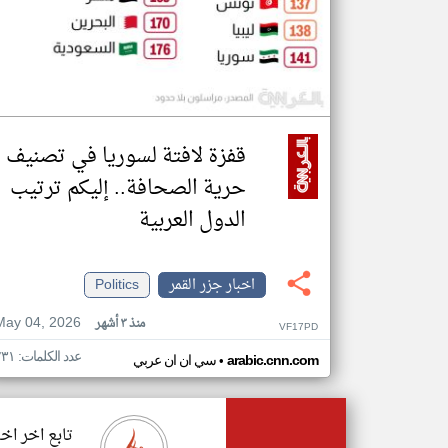
قفزة لافتة لسوريا في تصنيف
حرية الصحافة.. إليكم ترتيب
الدول العربية
اخبار جزر القمر
Politics
May 04, 2026
منذ ٣ أشهر
VF17PD
عدد الكلمات: ٢٣١
•
arabic.cnn.com
سي ان ان عربي
تابع اخر اخب