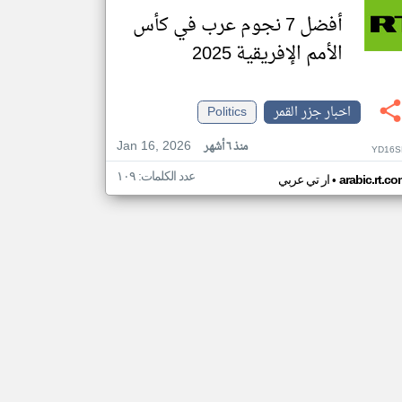
أفضل 7 نجوم عرب في كأس
الأمم الإفريقية 2025
اخبار جزر القمر
Politics
Jan 16, 2026
منذ ٦ أشهر
YD16S
عدد الكلمات: ١٠٩
•
arabic.rt.c
ار تي عربي