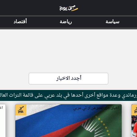
سياسة
رياضة
أقتصاد
أجدد الاخبار
ماندي وعدة مواقع أخرى أحدها في بلد عربي على قائمة التراث العال
اخبار جزر القمر من ار تي عربي
اخ