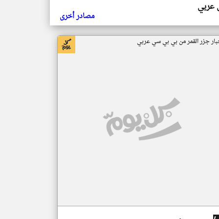
ي عربي
مصادر أخرى
بار جزر القمر من بي بي سي عربي