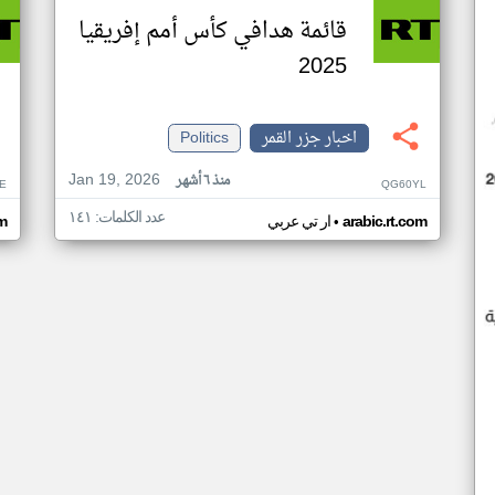
قائمة هدافي كأس أمم إفريقيا
2025
اخبار جزر القمر
Politics
Jan 19, 2026
منذ ٦ أشهر
E
QG60YL
عدد الكلمات: ١٤١
•
arabic.rt.com
ار تي عربي
om