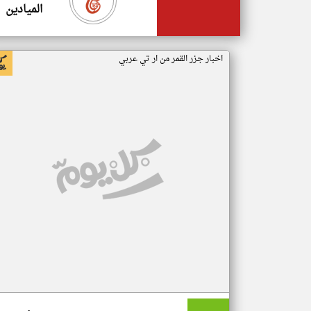
الميادين
اخبار جزر القمر من ار تي عربي