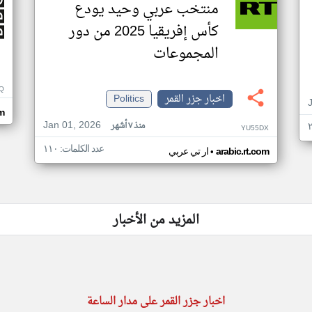
منتخب عربي وحيد يودع
كأس إفريقيا 2025 من دور
المجموعات
Q
اخبار جزر القمر
Politics
m
Jan 01, 2026
منذ ٧ أشهر
YU55DX
عدد الكلمات: ١١٠
•
arabic.rt.com
ار تي عربي
المزيد من الأخبار
اخبار جزر القمر على مدار الساعة