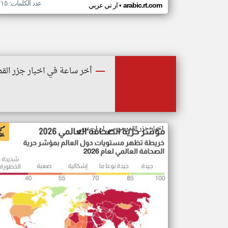
عدد الكلمات: ٢١٥
•
arabic.rt.com
ار تي عربي
أخر ساعة في اخبار جزر القم
اخبار جزر القمر من سي ان ان عربي