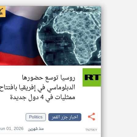
اخبار جزر القمر من ار تي عربي
روسيا توسع حضورها
الدبلوماسي في إفريقيا بافتتاح
ممثليات في 4 دول جديدة
اخبار جزر القمر
Politics
Jun 01, 2026
منذ شهرين
TN75KY