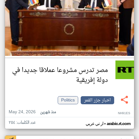
مصر تدرس مشروعا عملاقا جديدا في
دولة إفريقية
اخبار جزر القمر
Politics
May 24, 2026
منذ شهرين
NH91ES
عدد الكلمات: ٢٥٤
•
arabic.rt.com
ار تي عربي