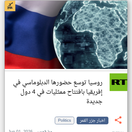
روسيا توسع حضورها الدبلوماسي في
إفريقيا بافتتاح ممثليات في 4 دول
جديدة
اخبار جزر القمر
Politics
Jun 01, 2026