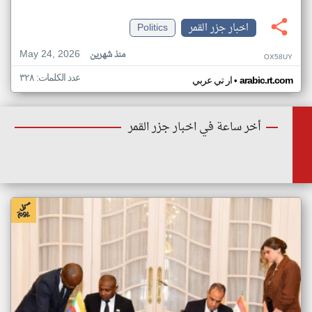
اخبار جزر القمر
Politics
May 24, 2026
منذ شهرين
OX58UY
عدد الكلمات: ٣٢٨
•
arabic.rt.com
ار تي عربي
أخر ساعة في اخبار جزر القمر