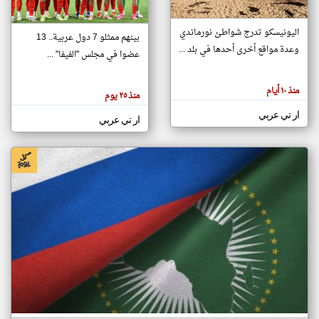
اليونيسكو تدرج شواطئ نورماندي
بينهم ممثلو 7 دول عربية.. 13
klyoum.com
وعدة مواقع أخرى أحدها في بلد ...
تغيير الدولة
عضوا في مجلس "الفيفا" ...
تعبر
مصادر الأخبار من جزر القمر
المقالات
الموجوده
اخبار جزر القمر على مدار الساعة
منذ ١٠ أيام
هنا عن
منذ ٢٥ يوم
وجهة
نظر
أهم اخبار جزر القمر العاجلة والمباشرة
ار تي عربي
كاتبيها.
ار تي عربي