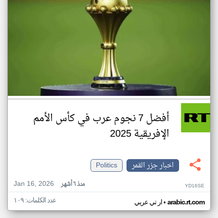
أفضل 7 نجوم عرب في كأس الأمم
الإفريقية 2025
اخبار جزر القمر
Politics
Jan 16, 2026
منذ ٦ أشهر
YD16SE
عدد الكلمات: ١٠٩
•
arabic.rt.com
ار تي عربي