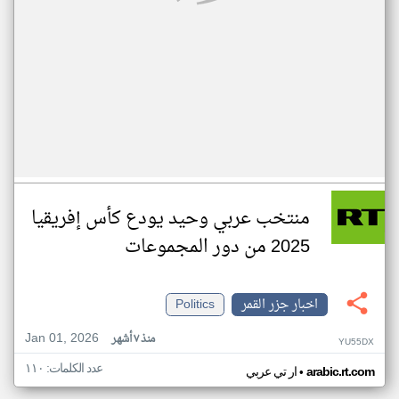
منتخب عربي وحيد يودع كأس إفريقيا
2025 من دور المجموعات
اخبار جزر القمر
Politics
Jan 01, 2026
منذ ٧ أشهر
YU55DX
عدد الكلمات: ١١٠
•
arabic.rt.com
ار تي عربي