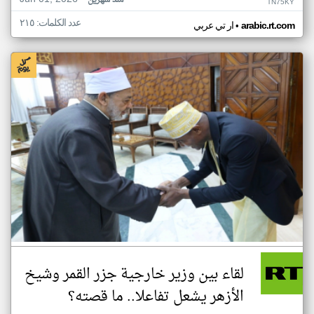
منذ شهرين
TN75KY
عدد الكلمات: ٢١٥
•
arabic.rt.com
ار تي عربي
لقاء بين وزير خارجية جزر القمر وشيخ
الأزهر يشعل تفاعلا.. ما قصته؟