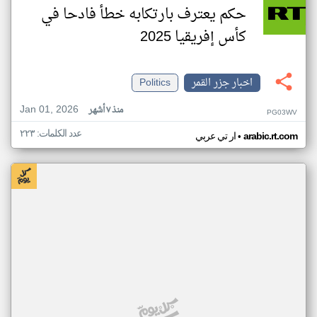
حكم يعترف بارتكابه خطأ فادحا في
كأس إفريقيا 2025
اخبار جزر القمر
Politics
Jan 01, 2026
منذ ٧ أشهر
PG03WV
عدد الكلمات: ٢٢٣
•
arabic.rt.com
ار تي عربي