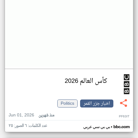
كأس العالم 2026
اخبار جزر القمر
Politics
Jun 01, 2026
منذ شهرين
PF63IT
عدد الكلمات: ٦ الصور: ٢٥
•
bbc.com
بي بي سي عربي