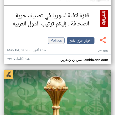
قفزة لافتة لسوريا في تصنيف حرية
الصحافة.. إليكم ترتيب الدول العربية
اخبار جزر القمر
Politics
May 04, 2026
منذ ٣ أشهر
VF17PD
عدد الكلمات: ٢٣١
•
arabic.cnn.com
سي ان ان عربي