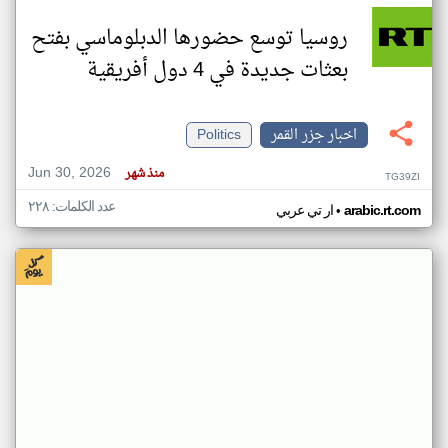
روسيا توسع حضورها الدبلوماسي بفتح
بعثات جديدة في 4 دول أفريقية
اخبار جزر القمر
Politics
Jun 30, 2026
منذ شهر
TG39ZI
عدد الكلمات: ٢٢٨
•
arabic.rt.com
ار تي عربي