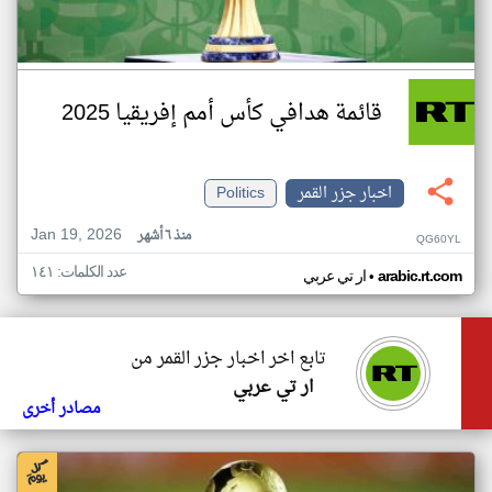
قائمة هدافي كأس أمم إفريقيا 2025
اخبار جزر القمر
Politics
Jan 19, 2026
منذ ٦ أشهر
QG60YL
عدد الكلمات: ١٤١
•
arabic.rt.com
ار تي عربي
تابع اخر اخبار جزر القمر من
ار تي عربي
مصادر أخرى