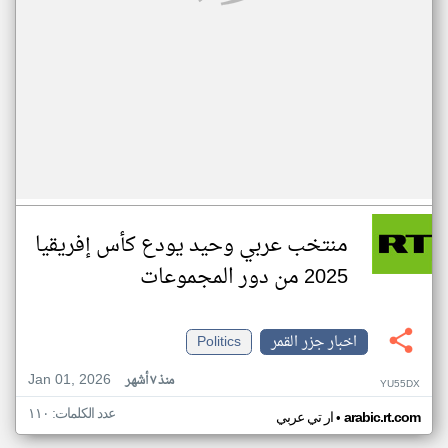
منتخب عربي وحيد يودع كأس إفريقيا
2025 من دور المجموعات
اخبار جزر القمر
Politics
Jan 01, 2026
منذ ٧ أشهر
YU55DX
عدد الكلمات: ١١٠
•
arabic.rt.com
ار تي عربي