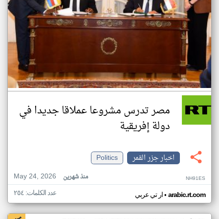
مصر تدرس مشروعا عملاقا جديدا في
دولة إفريقية
اخبار جزر القمر
Politics
May 24, 2026
منذ شهرين
NH91ES
عدد الكلمات: ٢٥٤
•
arabic.rt.com
ار تي عربي