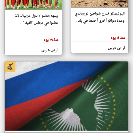
اليونيسكو تدرج شواطئ نورماندي
بينهم ممثلو 7 دول عربية.. 13
klyoum.com
وعدة مواقع أخرى أحدها في بلد ...
تغيير الدولة
عضوا في مجلس "الفيفا" ...
تعبر
مصادر الأخبار من جزر القمر
المقالات
الموجوده
اخبار جزر القمر على مدار الساعة
منذ ١٤ يوم
هنا عن
منذ ٢٩ يوم
وجهة
نظر
أهم اخبار جزر القمر العاجلة والمباشرة
ار تي عربي
كاتبيها.
ار تي عربي