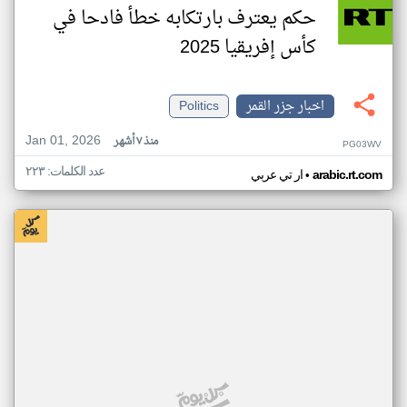
حكم يعترف بارتكابه خطأ فادحا في
كأس إفريقيا 2025
اخبار جزر القمر
Politics
Jan 01, 2026
منذ ٧ أشهر
PG03WV
عدد الكلمات: ٢٢٣
•
arabic.rt.com
ار تي عربي