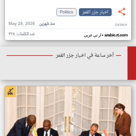
اخبار جزر القمر
Politics
May 24, 2026
منذ شهرين
OX58UY
عدد الكلمات: ٣٢٨
•
arabic.rt.com
ار تي عربي
أخر ساعة في اخبار جزر القمر