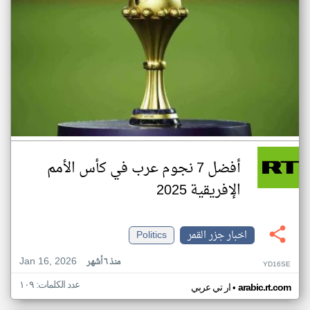
أفضل 7 نجوم عرب في كأس الأمم
الإفريقية 2025
اخبار جزر القمر
Politics
Jan 16, 2026
منذ ٦ أشهر
YD16SE
عدد الكلمات: ١٠٩
•
arabic.rt.com
ار تي عربي