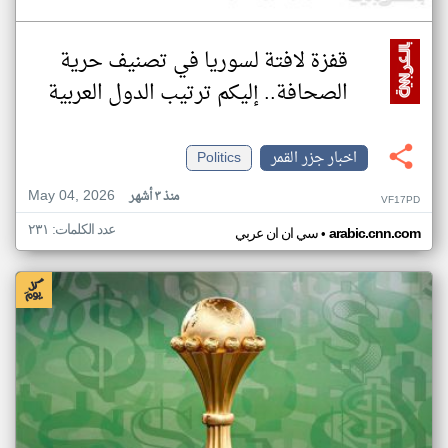
قفزة لافتة لسوريا في تصنيف حرية
الصحافة.. إليكم ترتيب الدول العربية
اخبار جزر القمر
Politics
May 04, 2026
منذ ٣ أشهر
VF17PD
عدد الكلمات: ٢٣١
•
arabic.cnn.com
سي ان ان عربي