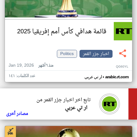
قائمة هدافي كأس أمم إفريقيا 2025
اخبار جزر القمر
Politics
Jan 19, 2026
منذ ٦ أشهر
QG60YL
عدد الكلمات: ١٤١
•
arabic.rt.com
ار تي عربي
تابع اخر اخبار جزر القمر من
ار تي عربي
مصادر أخرى