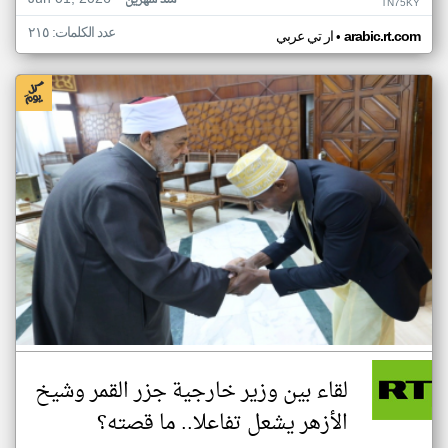
منذ شهرين
TN75KY
عدد الكلمات: ٢١٥
•
arabic.rt.com
ار تي عربي
لقاء بين وزير خارجية جزر القمر وشيخ
الأزهر يشعل تفاعلا.. ما قصته؟