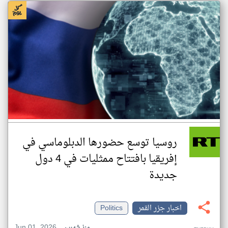
روسيا توسع حضورها الدبلوماسي في
إفريقيا بافتتاح ممثليات في 4 دول
جديدة
اخبار جزر القمر
Politics
Jun 01, 2026