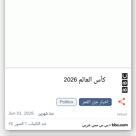
كأس العالم 2026
اخبار جزر القمر
Politics
Jun 01, 2026
منذ شهرين
PF63IT
عدد الكلمات: ٦ الصور: ٢٥
•
bbc.com
بي بي سي عربي