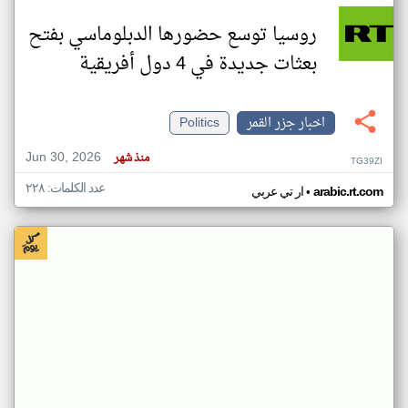
روسيا توسع حضورها الدبلوماسي بفتح
بعثات جديدة في 4 دول أفريقية
اخبار جزر القمر
Politics
Jun 30, 2026
منذ شهر
TG39ZI
عدد الكلمات: ٢٢٨
•
arabic.rt.com
ار تي عربي