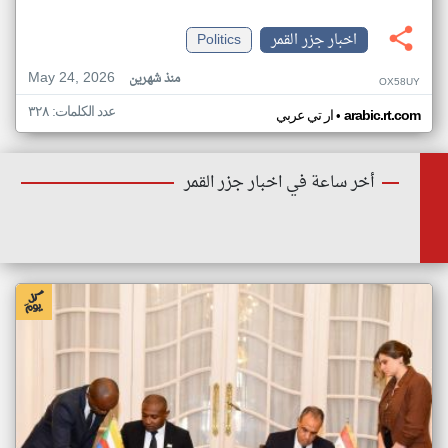
اخبار جزر القمر
Politics
May 24, 2026
منذ شهرين
OX58UY
عدد الكلمات: ٣٢٨
•
arabic.rt.com
ار تي عربي
أخر ساعة في اخبار جزر القمر