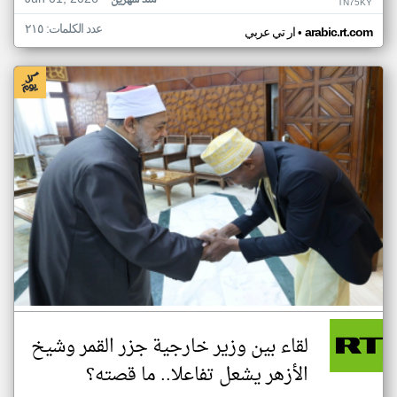
منذ شهرين
TN75KY
عدد الكلمات: ٢١٥
•
arabic.rt.com
ار تي عربي
لقاء بين وزير خارجية جزر القمر وشيخ
الأزهر يشعل تفاعلا.. ما قصته؟