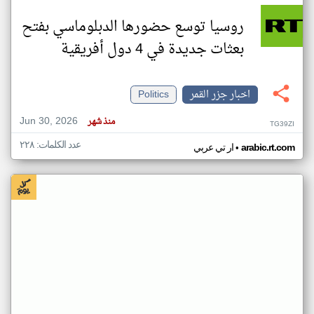
روسيا توسع حضورها الدبلوماسي بفتح
بعثات جديدة في 4 دول أفريقية
اخبار جزر القمر
Politics
Jun 30, 2026
منذ شهر
TG39ZI
عدد الكلمات: ٢٢٨
•
arabic.rt.com
ار تي عربي