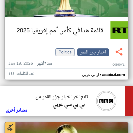
قائمة هدافي كأس أمم إفريقيا 2025
اخبار جزر القمر
Politics
Jan 19, 2026
منذ ٦ أشهر
QG60YL
عدد الكلمات: ١٤١
•
arabic.rt.com
ار تي عربي
تابع اخر اخبار جزر القمر من
بي بي سي عربي
مصادر أخرى