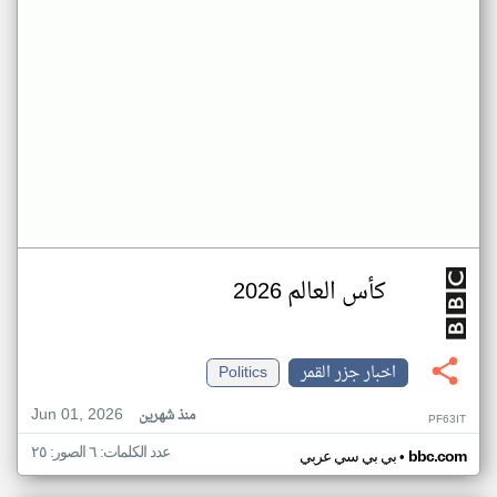
كأس العالم 2026
اخبار جزر القمر
Politics
Jun 01, 2026
منذ شهرين
PF63IT
عدد الكلمات: ٦ الصور: ٢٥
•
bbc.com
بي بي سي عربي