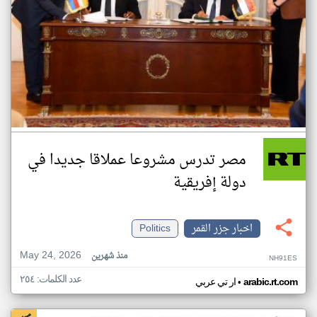
مصر تدرس مشروعا عملاقا جديدا في
دولة إفريقية
اخبار جزر القمر
Politics
May 24, 2026
منذ شهرين
NH91ES
عدد الكلمات: ٢٥٤
•
arabic.rt.com
ار تي عربي