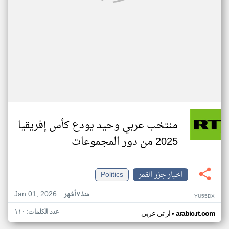
منتخب عربي وحيد يودع كأس إفريقيا
2025 من دور المجموعات
اخبار جزر القمر
Politics
Jan 01, 2026
منذ ٧ أشهر
YU55DX
عدد الكلمات: ١١٠
•
arabic.rt.com
ار تي عربي