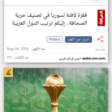
قفزة لافتة لسوريا في تصنيف حرية
الصحافة.. إليكم ترتيب الدول العربية
اخبار جزر القمر
Politics
May 04, 2026
منذ ٣ أشهر
VF17PD
عدد الكلمات: ٢٣١
•
arabic.cnn.com
سي ان ان عربي