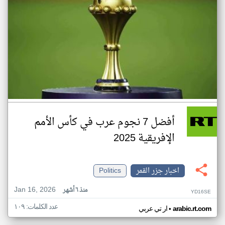
أفضل 7 نجوم عرب في كأس الأمم
الإفريقية 2025
اخبار جزر القمر
Politics
Jan 16, 2026
منذ ٦ أشهر
YD16SE
عدد الكلمات: ١٠٩
•
arabic.rt.com
ار تي عربي