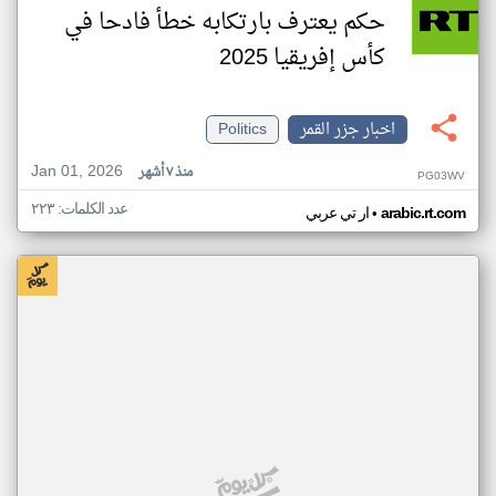
حكم يعترف بارتكابه خطأ فادحا في
كأس إفريقيا 2025
اخبار جزر القمر
Politics
Jan 01, 2026
منذ ٧ أشهر
PG03WV
عدد الكلمات: ٢٢٣
•
arabic.rt.com
ار تي عربي