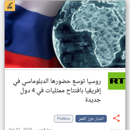
روسيا توسع حضورها الدبلوماسي في
إفريقيا بافتتاح ممثليات في 4 دول
جديدة
اخبار جزر القمر
Politics
Jun 01, 2026