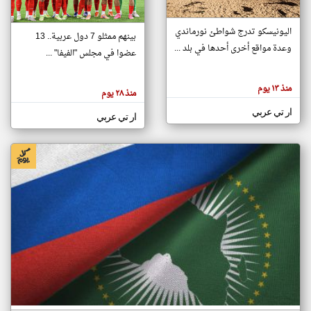
اليونيسكو تدرج شواطئ نورماندي
بينهم ممثلو 7 دول عربية.. 13
klyoum.com
وعدة مواقع أخرى أحدها في بلد ...
تغيير الدولة
عضوا في مجلس "الفيفا" ...
تعبر
مصادر الأخبار من جزر القمر
المقالات
الموجوده
اخبار جزر القمر على مدار الساعة
منذ ١٣ يوم
هنا عن
منذ ٢٨ يوم
وجهة
نظر
أهم اخبار جزر القمر العاجلة والمباشرة
ار تي عربي
كاتبيها.
ار تي عربي