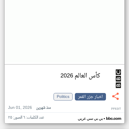
كأس العالم 2026
اخبار جزر القمر
Politics
Jun 01, 2026
منذ شهرين
PF63IT
عدد الكلمات: ٦ الصور: ٢٥
•
bbc.com
بي بي سي عربي