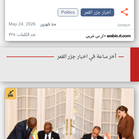
اخبار جزر القمر
Politics
May 24, 2026
منذ شهرين
OX58UY
عدد الكلمات: ٣٢٨
•
arabic.rt.com
ار تي عربي
أخر ساعة في اخبار جزر القمر