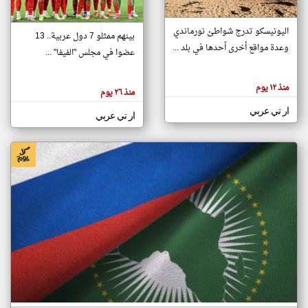
اليونيسكو تدرج شواطئ نورماندي
بينهم ممثلو 7 دول عربية.. 13
klyoum.com
وعدة مواقع أخرى أحدها في بلد ...
تغيير الدولة
عضوا في مجلس "الفيفا" ...
تعبر
مصادر الأخبار من جزر القمر
المقالات
الموجوده
اخبار جزر القمر على مدار الساعة
منذ ١٢ يوم
هنا عن
منذ ٢٦ يوم
وجهة
نظر
أهم اخبار جزر القمر العاجلة والمباشرة
ار تي عربي
كاتبيها.
ار تي عربي