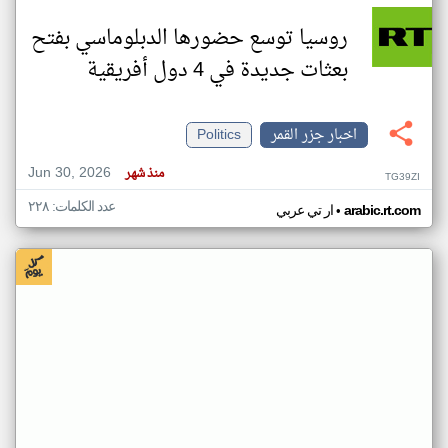
روسيا توسع حضورها الدبلوماسي بفتح
بعثات جديدة في 4 دول أفريقية
اخبار جزر القمر
Politics
Jun 30, 2026
منذ شهر
TG39ZI
عدد الكلمات: ٢٢٨
•
arabic.rt.com
ار تي عربي