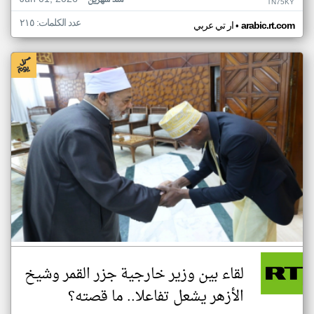
منذ شهرين
TN75KY
عدد الكلمات: ٢١٥
•
arabic.rt.com
ار تي عربي
لقاء بين وزير خارجية جزر القمر وشيخ
الأزهر يشعل تفاعلا.. ما قصته؟