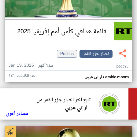
قائمة هدافي كأس أمم إفريقيا 2025
اخبار جزر القمر
Politics
Jan 19, 2026
منذ ٦ أشهر
QG60YL
عدد الكلمات: ١٤١
•
arabic.rt.com
ار تي عربي
تابع اخر اخبار جزر القمر من
ار تي عربي
مصادر أخرى