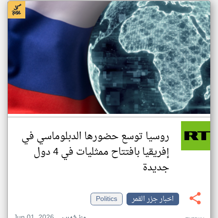
روسيا توسع حضورها الدبلوماسي في
إفريقيا بافتتاح ممثليات في 4 دول
جديدة
اخبار جزر القمر
Politics
Jun 01, 2026