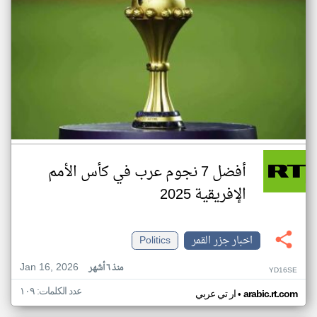
أفضل 7 نجوم عرب في كأس الأمم
الإفريقية 2025
اخبار جزر القمر
Politics
Jan 16, 2026
منذ ٦ أشهر
YD16SE
عدد الكلمات: ١٠٩
•
arabic.rt.com
ار تي عربي