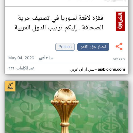
قفزة لافتة لسوريا في تصنيف حرية
الصحافة.. إليكم ترتيب الدول العربية
اخبار جزر القمر
Politics
May 04, 2026
منذ ٣ أشهر
VF17PD
عدد الكلمات: ٢٣١
•
arabic.cnn.com
سي ان ان عربي