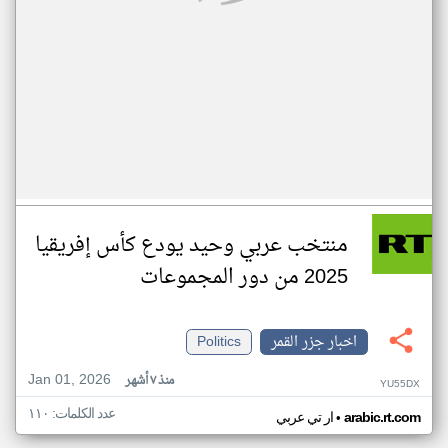
منتخب عربي وحيد يودع كأس إفريقيا
2025 من دور المجموعات
اخبار جزر القمر
Politics
Jan 01, 2026
منذ ٧ أشهر
YU55DX
عدد الكلمات: ١١٠
•
arabic.rt.com
ار تي عربي