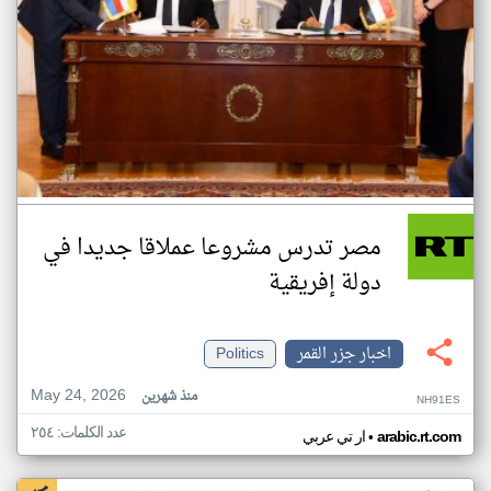
مصر تدرس مشروعا عملاقا جديدا في
دولة إفريقية
اخبار جزر القمر
Politics
May 24, 2026
منذ شهرين
NH91ES
عدد الكلمات: ٢٥٤
•
arabic.rt.com
ار تي عربي