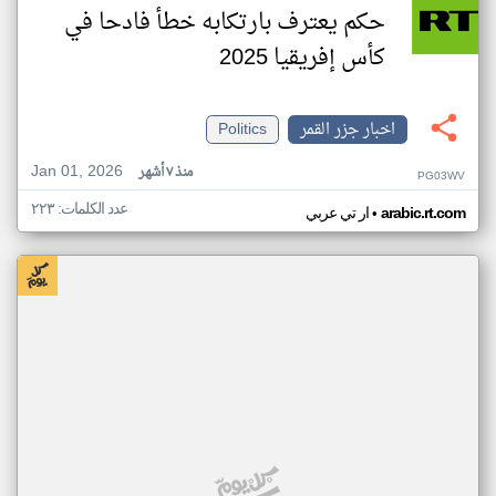
حكم يعترف بارتكابه خطأ فادحا في
كأس إفريقيا 2025
اخبار جزر القمر
Politics
Jan 01, 2026
منذ ٧ أشهر
PG03WV
عدد الكلمات: ٢٢٣
•
arabic.rt.com
ار تي عربي