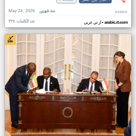
May 24, 2026
منذ شهرين
OX58UY
عدد الكلمات: ٣٢٨
•
arabic.rt.com
ار تي عربي