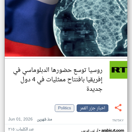
روسيا توسع حضورها الدبلوماسي في
إفريقيا بافتتاح ممثليات في 4 دول
جديدة
اخبار جزر القمر
Politics
Jun 01, 2026
منذ شهرين
TN75KY
عدد الكلمات: ٢١٥
•
arabic.rt.com
ار تي عربي