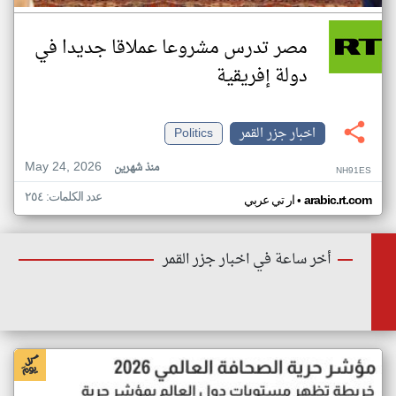
مصر تدرس مشروعا عملاقا جديدا في
دولة إفريقية
اخبار جزر القمر
Politics
May 24, 2026
منذ شهرين
NH91ES
عدد الكلمات: ٢٥٤
•
arabic.rt.com
ار تي عربي
أخر ساعة في اخبار جزر القمر