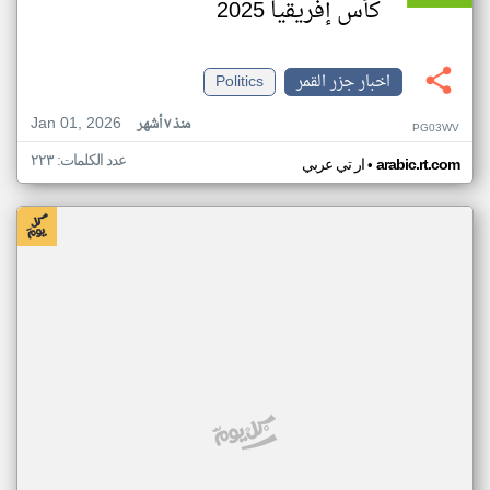
كأس إفريقيا 2025
اخبار جزر القمر
Politics
Jan 01, 2026
منذ ٧ أشهر
PG03WV
عدد الكلمات: ٢٢٣
•
arabic.rt.com
ار تي عربي