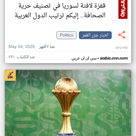
قفزة لافتة لسوريا في تصنيف حرية
الصحافة.. إليكم ترتيب الدول العربية
اخبار جزر القمر
Politics
May 04, 2026
منذ ٣ أشهر
VF17PD
عدد الكلمات: ٢٣١
•
arabic.cnn.com
سي ان ان عربي