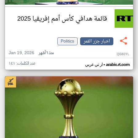
قائمة هدافي كأس أمم إفريقيا 2025
اخبار جزر القمر
Politics
Jan 19, 2026
منذ ٦ أشهر
QG60YL
عدد الكلمات: ١٤١
•
arabic.rt.com
ار تي عربي