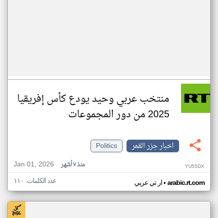
منتخب عربي وحيد يودع كأس إفريقيا
2025 من دور المجموعات
اخبار جزر القمر
Politics
Jan 01, 2026
منذ ٧ أشهر
YU55DX
عدد الكلمات: ١١٠
•
arabic.rt.com
ار تي عربي