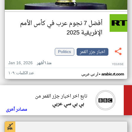
أفضل 7 نجوم عرب في كأس الأمم
الإفريقية 2025
اخبار جزر القمر
Politics
Jan 16, 2026
منذ ٦ أشهر
YD16SE
عدد الكلمات: ١٠٩
•
arabic.rt.com
ار تي عربي
تابع اخر اخبار جزر القمر من
بي بي سي عربي
مصادر أخرى