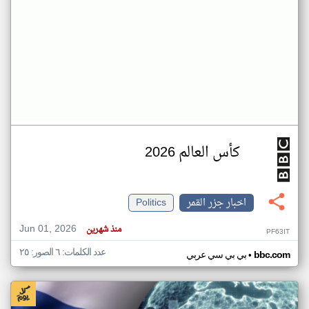
كأس العالم 2026
اخبار جزر القمر
Politics
Jun 01, 2026
منذ شهرين
PF63IT
عدد الكلمات: ٦ الصور: ٢٥
•
bbc.com
بي بي سي عربي