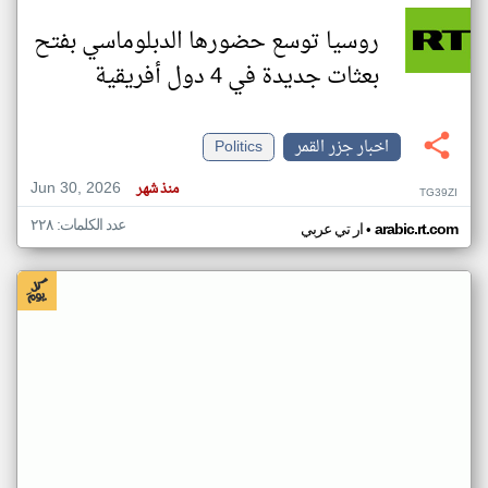
روسيا توسع حضورها الدبلوماسي بفتح
بعثات جديدة في 4 دول أفريقية
اخبار جزر القمر
Politics
Jun 30, 2026
منذ شهر
TG39ZI
عدد الكلمات: ٢٢٨
•
arabic.rt.com
ار تي عربي