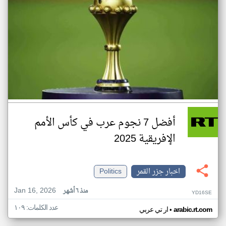
أفضل 7 نجوم عرب في كأس الأمم
الإفريقية 2025
اخبار جزر القمر
Politics
Jan 16, 2026
منذ ٦ أشهر
YD16SE
عدد الكلمات: ١٠٩
•
arabic.rt.com
ار تي عربي