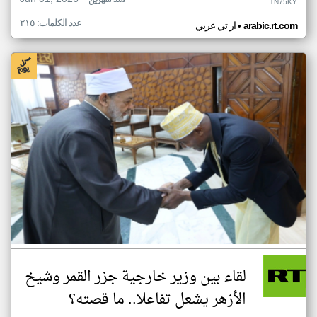
منذ شهرين
TN75KY
عدد الكلمات: ٢١٥
•
arabic.rt.com
ار تي عربي
لقاء بين وزير خارجية جزر القمر وشيخ
الأزهر يشعل تفاعلا.. ما قصته؟