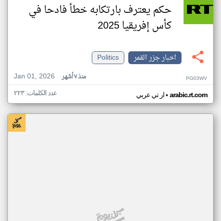
حكم يعترف بارتكابه خطأ فادحا في
كأس إفريقيا 2025
اخبار جزر القمر
Politics
Jan 01, 2026
منذ ٧ أشهر
PG03WV
عدد الكلمات: ٢٢٣
•
arabic.rt.com
ار تي عربي