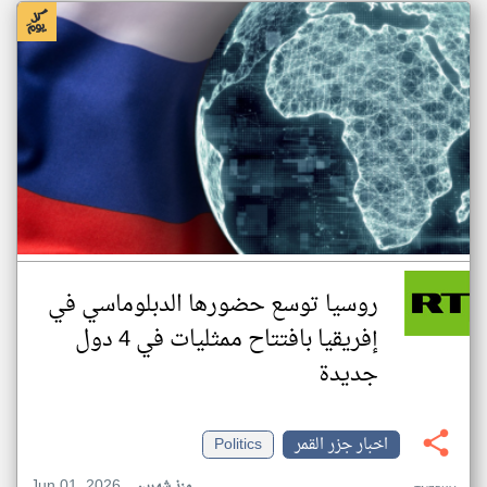
روسيا توسع حضورها الدبلوماسي في
إفريقيا بافتتاح ممثليات في 4 دول
جديدة
اخبار جزر القمر
Politics
Jun 01, 2026