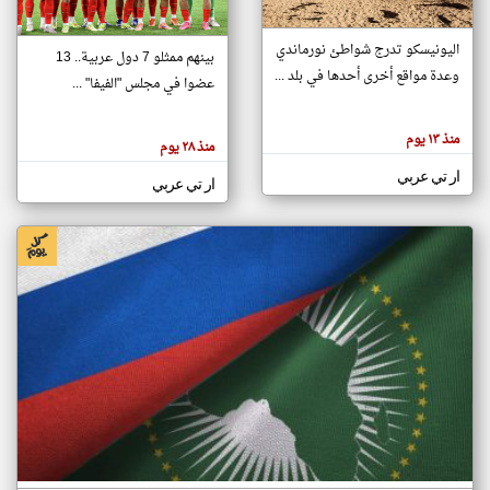
اليونيسكو تدرج شواطئ نورماندي
بينهم ممثلو 7 دول عربية.. 13
klyoum.com
وعدة مواقع أخرى أحدها في بلد ...
تغيير الدولة
عضوا في مجلس "الفيفا" ...
تعبر
مصادر الأخبار من جزر القمر
المقالات
الموجوده
اخبار جزر القمر على مدار الساعة
منذ ١٣ يوم
هنا عن
منذ ٢٨ يوم
وجهة
نظر
أهم اخبار جزر القمر العاجلة والمباشرة
ار تي عربي
كاتبيها.
ار تي عربي