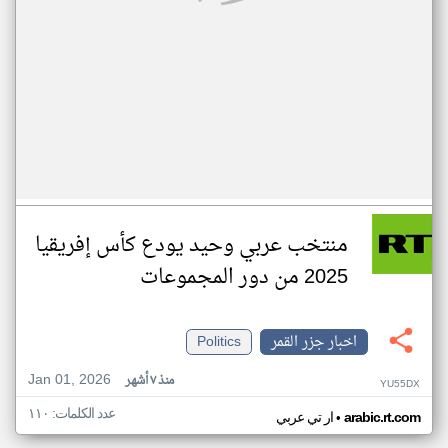
منتخب عربي وحيد يودع كأس إفريقيا
2025 من دور المجموعات
اخبار جزر القمر
Politics
Jan 01, 2026
منذ ٧ أشهر
YU55DX
عدد الكلمات: ١١٠
•
arabic.rt.com
ار تي عربي