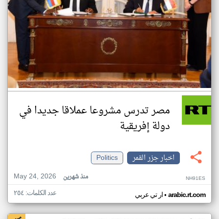
مصر تدرس مشروعا عملاقا جديدا في
دولة إفريقية
اخبار جزر القمر
Politics
May 24, 2026
منذ شهرين
NH91ES
عدد الكلمات: ٢٥٤
•
arabic.rt.com
ار تي عربي