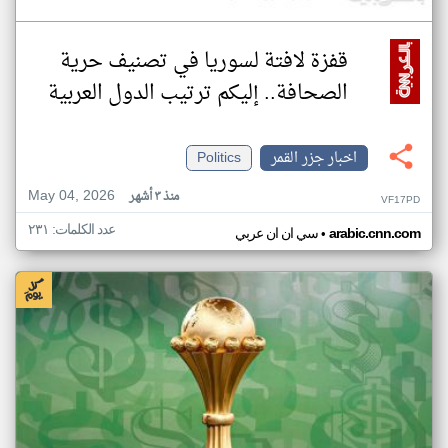
قفزة لافتة لسوريا في تصنيف حرية
الصحافة.. إليكم ترتيب الدول العربية
اخبار جزر القمر
Politics
May 04, 2026
منذ ٣ أشهر
VF17PD
عدد الكلمات: ٢٣١
•
arabic.cnn.com
سي ان ان عربي