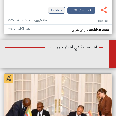
اخبار جزر القمر
Politics
May 24, 2026
منذ شهرين
OX58UY
عدد الكلمات: ٣٢٨
•
arabic.rt.com
ار تي عربي
أخر ساعة في اخبار جزر القمر