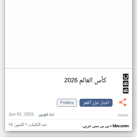
كأس العالم 2026
اخبار جزر القمر
Politics
Jun 01, 2026
منذ شهرين
PF63IT
عدد الكلمات: ٦ الصور: ٢٥
•
bbc.com
بي بي سي عربي