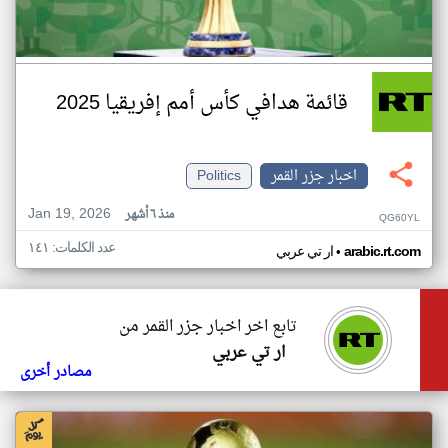
قائمة هدافي كأس أمم إفريقيا 2025
اخبار جزر القمر
Politics
Jan 19, 2026
منذ ٦ أشهر
QG60YL
عدد الكلمات: ١٤١
•
arabic.rt.com
ار تي عربي
تابع اخر اخبار جزر القمر من
ار تي عربي
مصادر أخرى