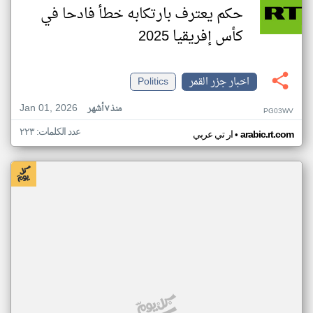
حكم يعترف بارتكابه خطأ فادحا في
كأس إفريقيا 2025
اخبار جزر القمر
Politics
Jan 01, 2026
منذ ٧ أشهر
PG03WV
عدد الكلمات: ٢٢٣
•
arabic.rt.com
ار تي عربي