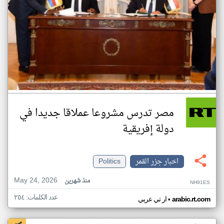
مصر تدرس مشروعا عملاقا جديدا في
دولة إفريقية
اخبار جزر القمر
Politics
May 24, 2026
منذ شهرين
NH91ES
عدد الكلمات: ٢٥٤
•
arabic.rt.com
ار تي عربي