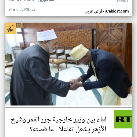
منذ شهرين
TN75KY
عدد الكلمات: ٢١٥
•
arabic.rt.com
ار تي عربي
لقاء بين وزير خارجية جزر القمر وشيخ
الأزهر يشعل تفاعلا.. ما قصته؟