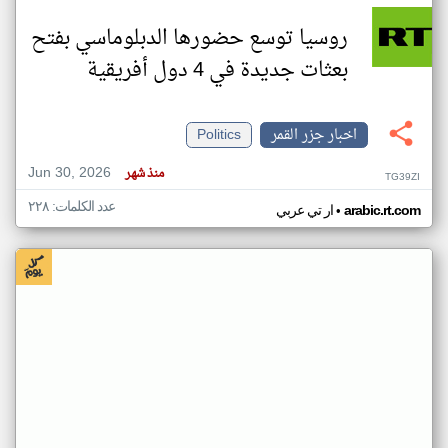
روسيا توسع حضورها الدبلوماسي بفتح
بعثات جديدة في 4 دول أفريقية
اخبار جزر القمر
Politics
Jun 30, 2026
منذ شهر
TG39ZI
عدد الكلمات: ٢٢٨
•
arabic.rt.com
ار تي عربي