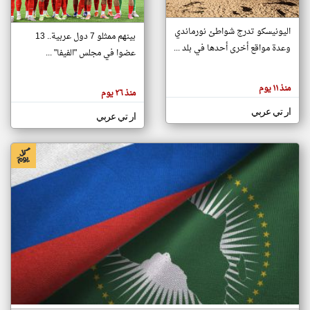
اليونيسكو تدرج شواطئ نورماندي
بينهم ممثلو 7 دول عربية.. 13
klyoum.com
وعدة مواقع أخرى أحدها في بلد ...
تغيير الدولة
عضوا في مجلس "الفيفا" ...
تعبر
مصادر الأخبار من جزر القمر
المقالات
الموجوده
اخبار جزر القمر على مدار الساعة
منذ ١١ يوم
هنا عن
منذ ٢٦ يوم
وجهة
نظر
أهم اخبار جزر القمر العاجلة والمباشرة
ار تي عربي
كاتبيها.
ار تي عربي