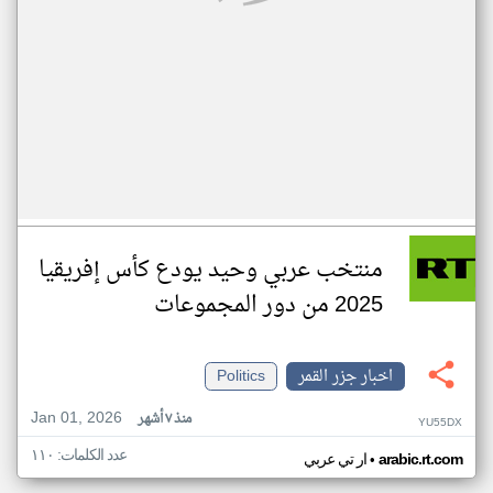
منتخب عربي وحيد يودع كأس إفريقيا
2025 من دور المجموعات
اخبار جزر القمر
Politics
Jan 01, 2026
منذ ٧ أشهر
YU55DX
عدد الكلمات: ١١٠
•
arabic.rt.com
ار تي عربي