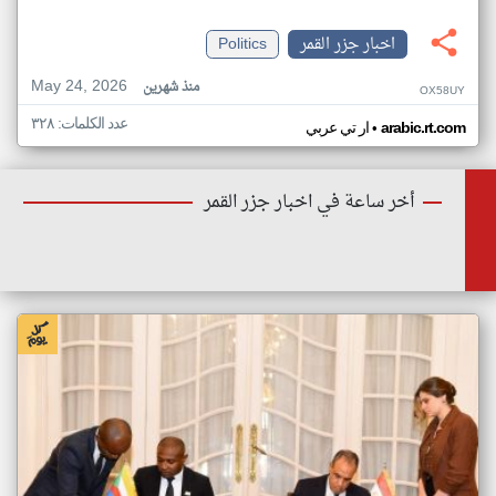
اخبار جزر القمر
Politics
May 24, 2026
منذ شهرين
OX58UY
عدد الكلمات: ٣٢٨
•
arabic.rt.com
ار تي عربي
أخر ساعة في اخبار جزر القمر