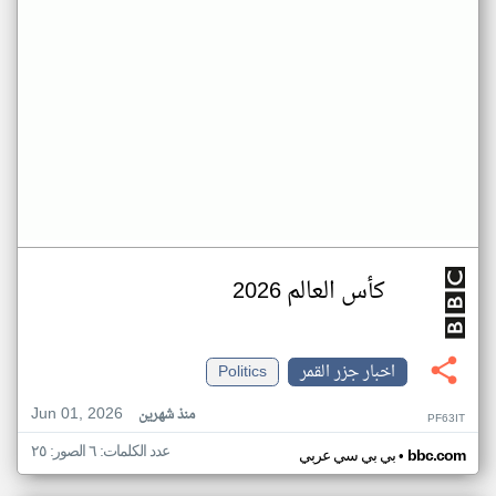
كأس العالم 2026
اخبار جزر القمر
Politics
Jun 01, 2026
منذ شهرين
PF63IT
عدد الكلمات: ٦ الصور: ٢٥
•
bbc.com
بي بي سي عربي