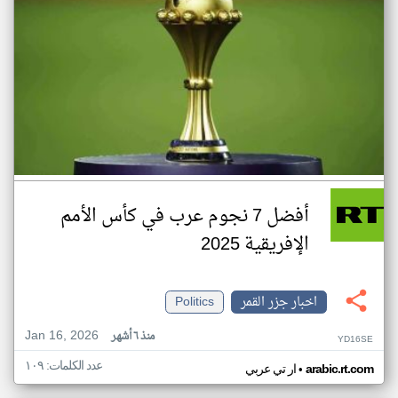
أفضل 7 نجوم عرب في كأس الأمم
الإفريقية 2025
اخبار جزر القمر
Politics
Jan 16, 2026
منذ ٦ أشهر
YD16SE
عدد الكلمات: ١٠٩
•
arabic.rt.com
ار تي عربي