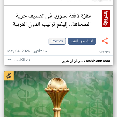
قفزة لافتة لسوريا في تصنيف حرية
الصحافة.. إليكم ترتيب الدول العربية
اخبار جزر القمر
Politics
May 04, 2026
منذ ٣ أشهر
VF17PD
عدد الكلمات: ٢٣١
•
arabic.cnn.com
سي ان ان عربي