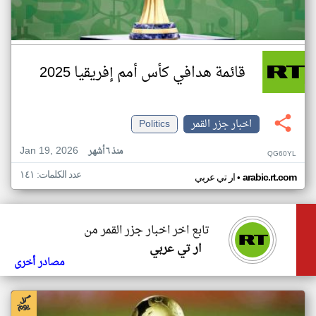
قائمة هدافي كأس أمم إفريقيا 2025
اخبار جزر القمر
Politics
Jan 19, 2026
منذ ٦ أشهر
QG60YL
عدد الكلمات: ١٤١
•
arabic.rt.com
ار تي عربي
تابع اخر اخبار جزر القمر من
ار تي عربي
مصادر أخرى