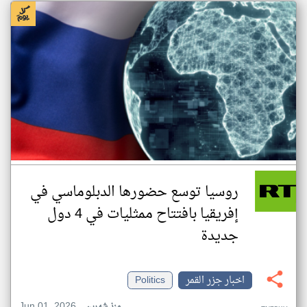
روسيا توسع حضورها الدبلوماسي في
إفريقيا بافتتاح ممثليات في 4 دول
جديدة
اخبار جزر القمر
Politics
Jun 01, 2026