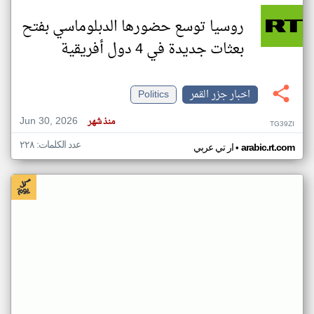
روسيا توسع حضورها الدبلوماسي بفتح
بعثات جديدة في 4 دول أفريقية
اخبار جزر القمر
Politics
Jun 30, 2026
منذ شهر
TG39ZI
عدد الكلمات: ٢٢٨
•
arabic.rt.com
ار تي عربي