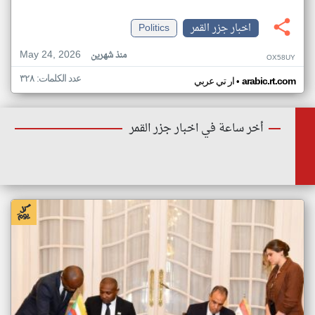
اخبار جزر القمر
Politics
May 24, 2026
منذ شهرين
OX58UY
عدد الكلمات: ٣٢٨
•
arabic.rt.com
ار تي عربي
أخر ساعة في اخبار جزر القمر