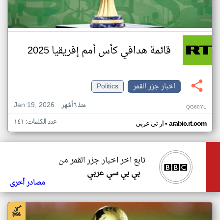
قائمة هدافي كأس أمم إفريقيا 2025
اخبار جزر القمر
Politics
Jan 19, 2026
منذ ٦ أشهر
QG60YL
عدد الكلمات: ١٤١
•
arabic.rt.com
ار تي عربي
تابع اخر اخبار جزر القمر من
بي بي سي عربي
مصادر أخرى