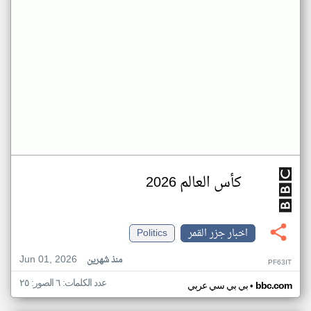
كأس العالم 2026
اخبار جزر القمر
Politics
Jun 01, 2026
منذ شهرين
PF63IT
عدد الكلمات: ٦ الصور: ٢٥
•
bbc.com
بي بي سي عربي