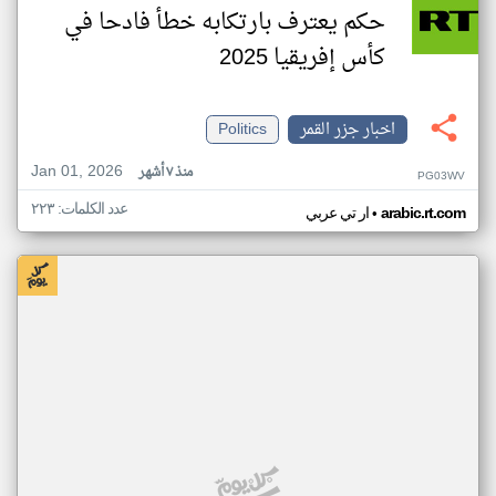
حكم يعترف بارتكابه خطأ فادحا في
كأس إفريقيا 2025
اخبار جزر القمر
Politics
Jan 01, 2026
منذ ٧ أشهر
PG03WV
عدد الكلمات: ٢٢٣
•
arabic.rt.com
ار تي عربي