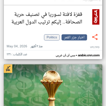
قفزة لافتة لسوريا في تصنيف حرية
الصحافة.. إليكم ترتيب الدول العربية
اخبار جزر القمر
Politics
May 04, 2026
منذ ٣ أشهر
VF17PD
عدد الكلمات: ٢٣١
•
arabic.cnn.com
سي ان ان عربي