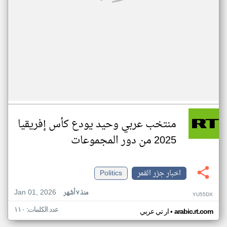
منتخب عربي وحيد يودع كأس إفريقيا
2025 من دور المجموعات
اخبار جزر القمر
Politics
Jan 01, 2026
منذ ٧ أشهر
YU55DX
عدد الكلمات: ١١٠
•
arabic.rt.com
ار تي عربي