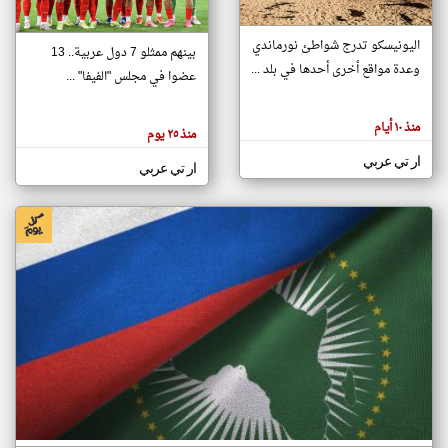
اليونيسكو تدرج شواطئ نورماندي
بينهم ممثلو 7 دول عربية.. 13
klyoum.com
وعدة مواقع أخرى أحدها في بلد ...
تغيير الدولة
عضوا في مجلس "الفيفا" ...
تعبر
مصادر الأخبار من جزر القمر
المقالات
الموجوده
اخبار جزر القمر على مدار الساعة
منذ ١٠ أيام
هنا عن
منذ ٢٥ يوم
وجهة
نظر
أهم اخبار جزر القمر العاجلة والمباشرة
ار تي عربي
كاتبيها.
ار تي عربي