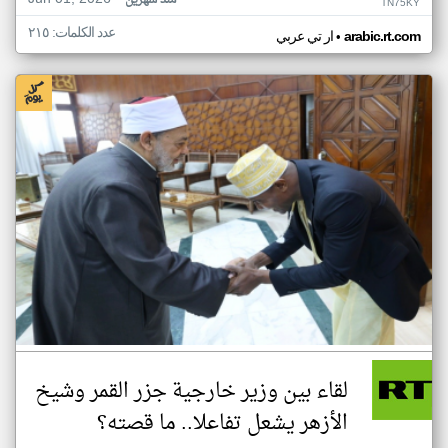
منذ شهرين
TN75KY
عدد الكلمات: ٢١٥
•
arabic.rt.com
ار تي عربي
لقاء بين وزير خارجية جزر القمر وشيخ
الأزهر يشعل تفاعلا.. ما قصته؟