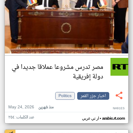
مصر تدرس مشروعا عملاقا جديدا في
دولة إفريقية
اخبار جزر القمر
Politics
May 24, 2026
منذ شهرين
NH91ES
عدد الكلمات: ٢٥٤
•
arabic.rt.com
ار تي عربي