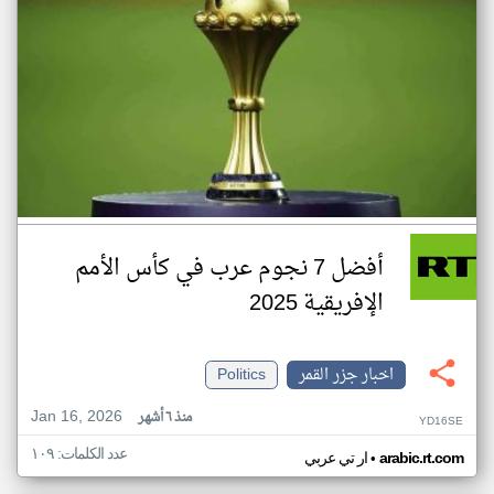
أفضل 7 نجوم عرب في كأس الأمم
الإفريقية 2025
اخبار جزر القمر
Politics
Jan 16, 2026
منذ ٦ أشهر
YD16SE
عدد الكلمات: ١٠٩
•
arabic.rt.com
ار تي عربي