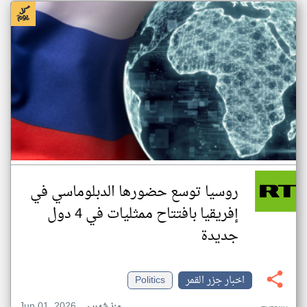
روسيا توسع حضورها الدبلوماسي في
إفريقيا بافتتاح ممثليات في 4 دول
جديدة
اخبار جزر القمر
Politics
Jun 01, 2026