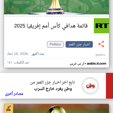
قائمة هدافي كأس أمم إفريقيا 2025
اخبار جزر القمر
Politics
Jan 19, 2026
منذ ٦ أشهر
QG60YL
عدد الكلمات: ١٤١
•
arabic.rt.com
ار تي عربي
تابع اخر اخبار جزر القمر من
وطن يغرد خارج السرب
مصادر أخرى