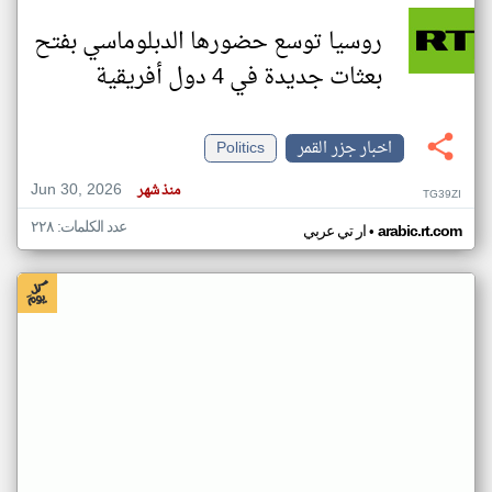
روسيا توسع حضورها الدبلوماسي بفتح
بعثات جديدة في 4 دول أفريقية
اخبار جزر القمر
Politics
Jun 30, 2026
منذ شهر
TG39ZI
عدد الكلمات: ٢٢٨
•
arabic.rt.com
ار تي عربي