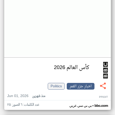
كأس العالم 2026
اخبار جزر القمر
Politics
Jun 01, 2026
منذ شهرين
PF63IT
عدد الكلمات: ٦ الصور: ٢٥
•
bbc.com
بي بي سي عربي