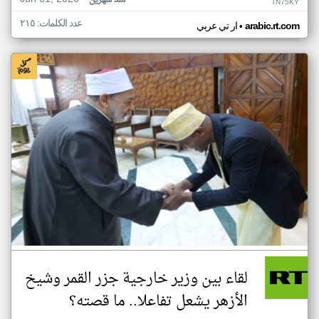
منذ شهرين
TN75KY
عدد الكلمات: ٢١٥
•
arabic.rt.com
ار تي عربي
لقاء بين وزير خارجية جزر القمر وشيخ
الأزهر يشعل تفاعلا.. ما قصته؟