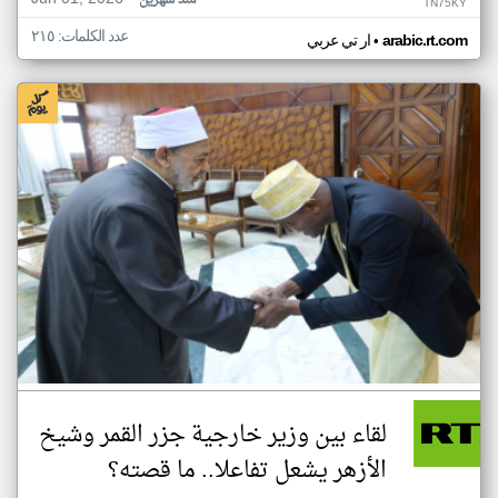
منذ شهرين
TN75KY
عدد الكلمات: ٢١٥
•
arabic.rt.com
ار تي عربي
لقاء بين وزير خارجية جزر القمر وشيخ
الأزهر يشعل تفاعلا.. ما قصته؟