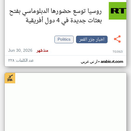
روسيا توسع حضورها الدبلوماسي بفتح
بعثات جديدة في 4 دول أفريقية
اخبار جزر القمر
Politics
Jun 30, 2026
منذ شهر
TG39ZI
عدد الكلمات: ٢٢٨
•
arabic.rt.com
ار تي عربي