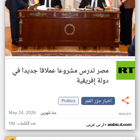
مصر تدرس مشروعا عملاقا جديدا في
دولة إفريقية
اخبار جزر القمر
Politics
May 24, 2026
منذ شهرين
NH91ES
عدد الكلمات: ٢٥٤
•
arabic.rt.com
ار تي عربي