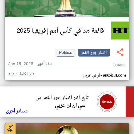
قائمة هدافي كأس أمم إفريقيا 2025
اخبار جزر القمر
Politics
Jan 19, 2026
منذ ٦ أشهر
QG60YL
عدد الكلمات: ١٤١
•
arabic.rt.com
ار تي عربي
تابع اخر اخبار جزر القمر من
سي ان ان عربي
مصادر أخرى