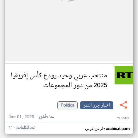
منتخب عربي وحيد يودع كأس إفريقيا
2025 من دور المجموعات
اخبار جزر القمر
Politics
Jan 01, 2026
منذ ٧ أشهر
YU55DX
عدد الكلمات: ١١٠
•
arabic.rt.com
ار تي عربي