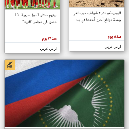
اليونيسكو تدرج شواطئ نورماندي
بينهم ممثلو 7 دول عربية.. 13
klyoum.com
وعدة مواقع أخرى أحدها في بلد ...
تغيير الدولة
عضوا في مجلس "الفيفا" ...
تعبر
مصادر الأخبار من جزر القمر
المقالات
الموجوده
اخبار جزر القمر على مدار الساعة
منذ ١١ يوم
هنا عن
منذ ٢٦ يوم
وجهة
نظر
أهم اخبار جزر القمر العاجلة والمباشرة
ار تي عربي
كاتبيها.
ار تي عربي