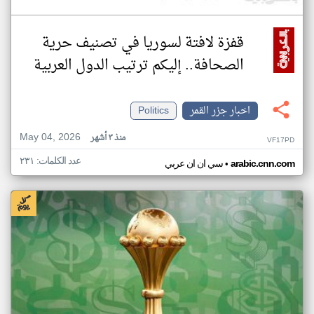
قفزة لافتة لسوريا في تصنيف حرية
الصحافة.. إليكم ترتيب الدول العربية
اخبار جزر القمر
Politics
May 04, 2026
منذ ٣ أشهر
VF17PD
عدد الكلمات: ٢٣١
•
arabic.cnn.com
سي ان ان عربي