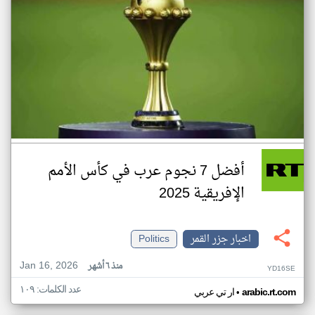
أفضل 7 نجوم عرب في كأس الأمم
الإفريقية 2025
اخبار جزر القمر
Politics
Jan 16, 2026
منذ ٦ أشهر
YD16SE
عدد الكلمات: ١٠٩
•
arabic.rt.com
ار تي عربي