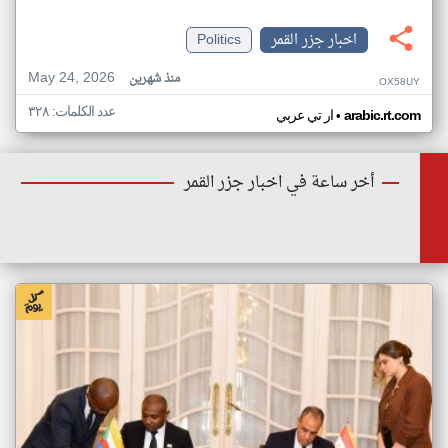
اخبار جزر القمر
Politics
May 24, 2026
منذ شهرين
OX58UY
عدد الكلمات: ٣٢٨
•
arabic.rt.com
ار تي عربي
أخر ساعة في اخبار جزر القمر