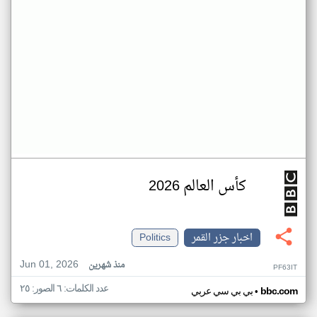
كأس العالم 2026
اخبار جزر القمر
Politics
Jun 01, 2026
منذ شهرين
PF63IT
عدد الكلمات: ٦ الصور: ٢٥
•
bbc.com
بي بي سي عربي