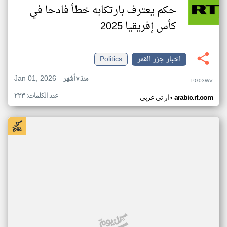
حكم يعترف بارتكابه خطأ فادحا في
كأس إفريقيا 2025
اخبار جزر القمر
Politics
Jan 01, 2026
منذ ٧ أشهر
PG03WV
عدد الكلمات: ٢٢٣
•
arabic.rt.com
ار تي عربي