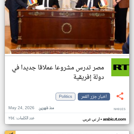
مصر تدرس مشروعا عملاقا جديدا في
دولة إفريقية
اخبار جزر القمر
Politics
May 24, 2026
منذ شهرين
NH91ES
عدد الكلمات: ٢٥٤
•
arabic.rt.com
ار تي عربي