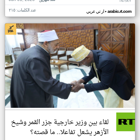
منذ شهرين
TN75KY
عدد الكلمات: ٢١٥
•
arabic.rt.com
ار تي عربي
لقاء بين وزير خارجية جزر القمر وشيخ
الأزهر يشعل تفاعلا.. ما قصته؟