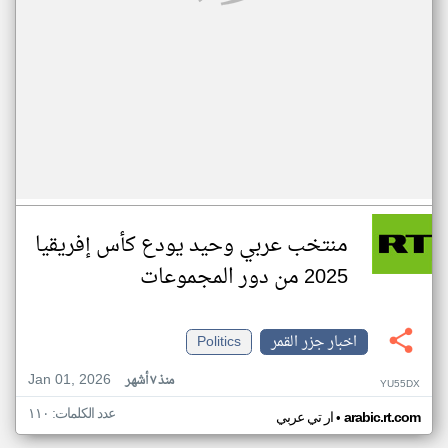
منتخب عربي وحيد يودع كأس إفريقيا
2025 من دور المجموعات
اخبار جزر القمر
Politics
Jan 01, 2026
منذ ٧ أشهر
YU55DX
عدد الكلمات: ١١٠
•
arabic.rt.com
ار تي عربي