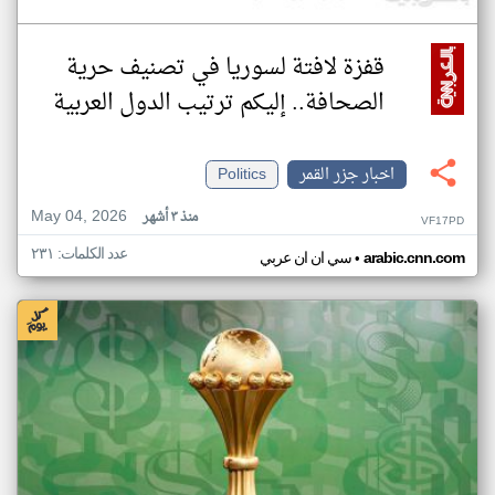
قفزة لافتة لسوريا في تصنيف حرية
الصحافة.. إليكم ترتيب الدول العربية
اخبار جزر القمر
Politics
May 04, 2026
منذ ٣ أشهر
VF17PD
عدد الكلمات: ٢٣١
•
arabic.cnn.com
سي ان ان عربي