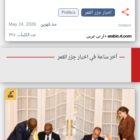
اخبار جزر القمر
Politics
May 24, 2026
منذ شهرين
OX58UY
عدد الكلمات: ٣٢٨
•
arabic.rt.com
ار تي عربي
أخر ساعة في اخبار جزر القمر