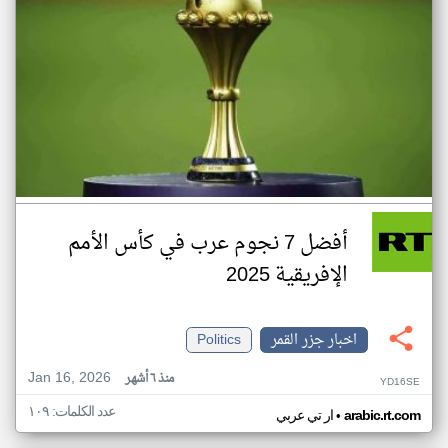
أفضل 7 نجوم عرب في كأس الأمم
الإفريقية 2025
اخبار جزر القمر
Politics
Jan 16, 2026
منذ ٦ أشهر
YD16SE
عدد الكلمات: ١٠٩
•
arabic.rt.com
ار تي عربي