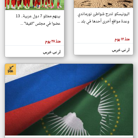
اليونيسكو تدرج شواطئ نورماندي
بينهم ممثلو 7 دول عربية.. 13
klyoum.com
وعدة مواقع أخرى أحدها في بلد ...
تغيير الدولة
عضوا في مجلس "الفيفا" ...
تعبر
مصادر الأخبار من جزر القمر
المقالات
الموجوده
اخبار جزر القمر على مدار الساعة
منذ ١٢ يوم
هنا عن
منذ ٢٧ يوم
وجهة
نظر
أهم اخبار جزر القمر العاجلة والمباشرة
ار تي عربي
كاتبيها.
ار تي عربي