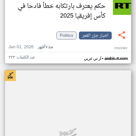
حكم يعترف بارتكابه خطأ فادحا في
كأس إفريقيا 2025
اخبار جزر القمر
Politics
Jan 01, 2026
منذ ٧ أشهر
PG03WV
عدد الكلمات: ٢٢٣
•
arabic.rt.com
ار تي عربي