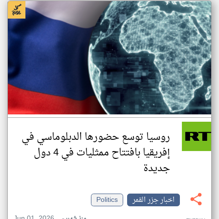
روسيا توسع حضورها الدبلوماسي في
إفريقيا بافتتاح ممثليات في 4 دول
جديدة
اخبار جزر القمر
Politics
Jun 01, 2026