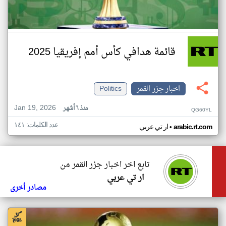
قائمة هدافي كأس أمم إفريقيا 2025
اخبار جزر القمر
Politics
Jan 19, 2026
منذ ٦ أشهر
QG60YL
عدد الكلمات: ١٤١
•
arabic.rt.com
ار تي عربي
تابع اخر اخبار جزر القمر من
ار تي عربي
مصادر أخرى