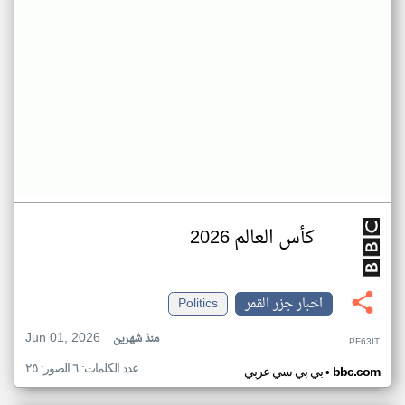
كأس العالم 2026
اخبار جزر القمر
Politics
Jun 01, 2026
منذ شهرين
PF63IT
عدد الكلمات: ٦ الصور: ٢٥
•
bbc.com
بي بي سي عربي