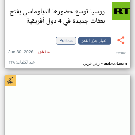
روسيا توسع حضورها الدبلوماسي بفتح
بعثات جديدة في 4 دول أفريقية
اخبار جزر القمر
Politics
Jun 30, 2026
منذ شهر
TG39ZI
عدد الكلمات: ٢٢٨
•
arabic.rt.com
ار تي عربي