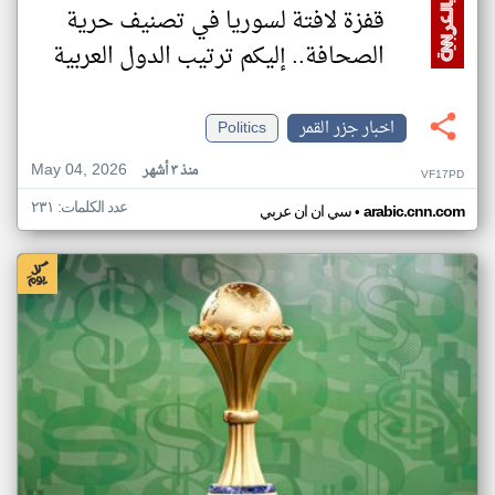
قفزة لافتة لسوريا في تصنيف حرية
الصحافة.. إليكم ترتيب الدول العربية
اخبار جزر القمر
Politics
May 04, 2026
منذ ٣ أشهر
VF17PD
عدد الكلمات: ٢٣١
•
arabic.cnn.com
سي ان ان عربي