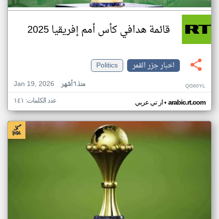
قائمة هدافي كأس أمم إفريقيا 2025
اخبار جزر القمر
Politics
Jan 19, 2026
منذ ٦ أشهر
QG60YL
عدد الكلمات: ١٤١
•
arabic.rt.com
ار تي عربي