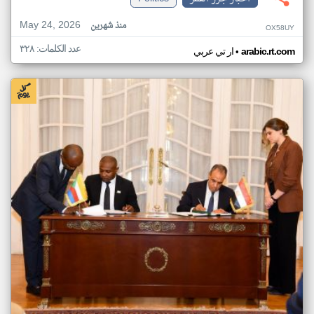
May 24, 2026
منذ شهرين
OX58UY
عدد الكلمات: ٣٢٨
•
arabic.rt.com
ار تي عربي