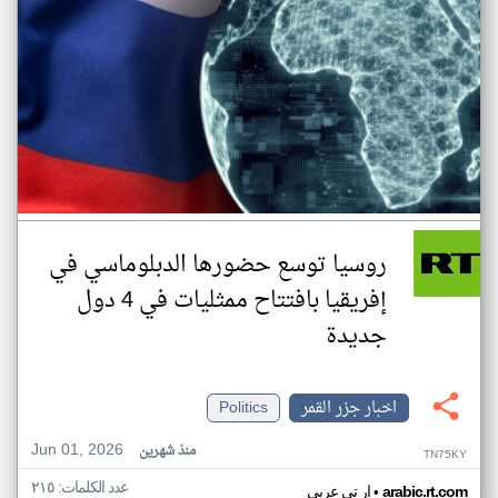
روسيا توسع حضورها الدبلوماسي في
إفريقيا بافتتاح ممثليات في 4 دول
جديدة
اخبار جزر القمر
Politics
Jun 01, 2026
منذ شهرين
TN75KY
عدد الكلمات: ٢١٥
•
arabic.rt.com
ار تي عربي