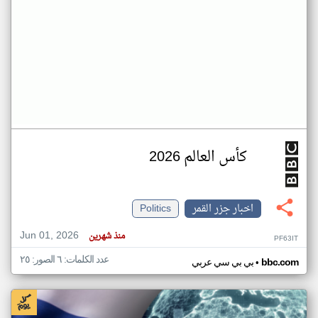
كأس العالم 2026
اخبار جزر القمر
Politics
Jun 01, 2026
منذ شهرين
PF63IT
عدد الكلمات: ٦ الصور: ٢٥
•
bbc.com
بي بي سي عربي