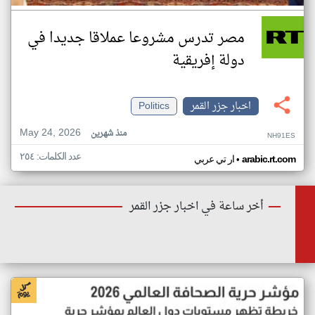
مصر تدرس مشروعا عملاقا جديدا في
دولة إفريقية
اخبار جزر القمر
Politics
May 24, 2026
منذ شهرين
NH91ES
عدد الكلمات: ٢٥٤
•
arabic.rt.com
ار تي عربي
أخر ساعة في اخبار جزر القمر