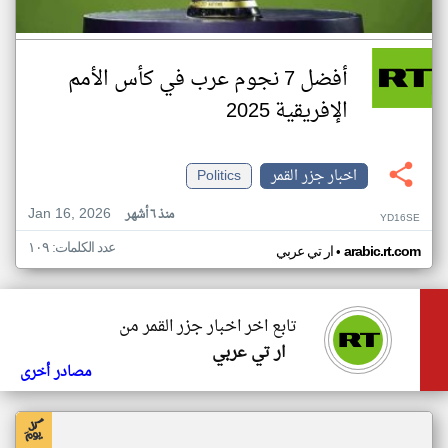
أفضل 7 نجوم عرب في كأس الأمم
الإفريقية 2025
اخبار جزر القمر
Politics
Jan 16, 2026
منذ ٦ أشهر
YD16SE
عدد الكلمات: ١٠٩
•
arabic.rt.com
ار تي عربي
تابع اخر اخبار جزر القمر من
ار تي عربي
مصادر أخرى