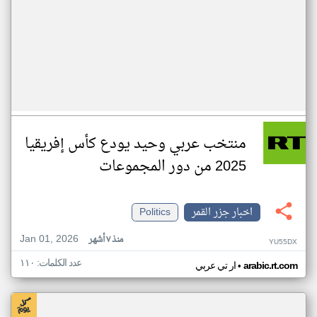
منتخب عربي وحيد يودع كأس إفريقيا
2025 من دور المجموعات
اخبار جزر القمر
Politics
Jan 01, 2026
منذ ٧ أشهر
YU55DX
عدد الكلمات: ١١٠
•
arabic.rt.com
ار تي عربي