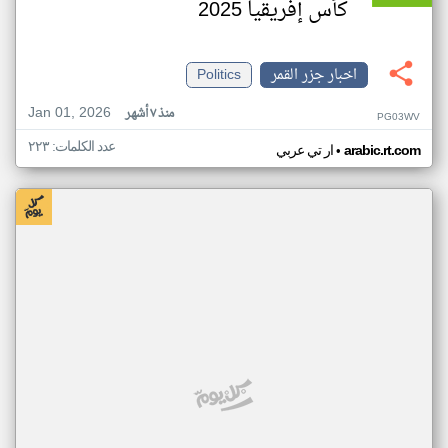
كأس إفريقيا 2025
اخبار جزر القمر
Politics
Jan 01, 2026
منذ ٧ أشهر
PG03WV
عدد الكلمات: ٢٢٣
•
arabic.rt.com
ار تي عربي