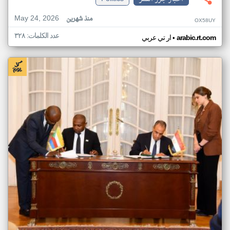
May 24, 2026
منذ شهرين
OX58UY
عدد الكلمات: ٣٢٨
•
arabic.rt.com
ار تي عربي