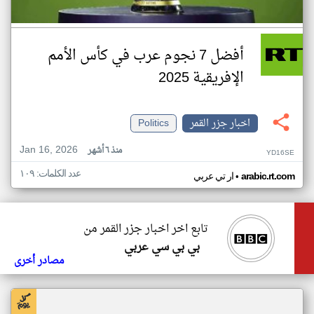
أفضل 7 نجوم عرب في كأس الأمم
الإفريقية 2025
اخبار جزر القمر
Politics
Jan 16, 2026
منذ ٦ أشهر
YD16SE
عدد الكلمات: ١٠٩
•
arabic.rt.com
ار تي عربي
تابع اخر اخبار جزر القمر من
بي بي سي عربي
مصادر أخرى