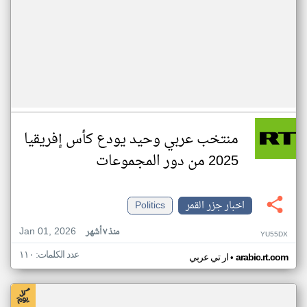
منتخب عربي وحيد يودع كأس إفريقيا
2025 من دور المجموعات
اخبار جزر القمر
Politics
Jan 01, 2026
منذ ٧ أشهر
YU55DX
عدد الكلمات: ١١٠
•
arabic.rt.com
ار تي عربي