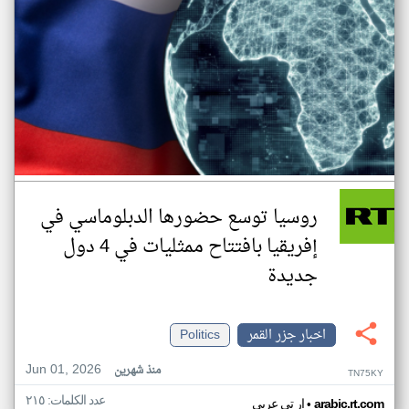
روسيا توسع حضورها الدبلوماسي في
إفريقيا بافتتاح ممثليات في 4 دول
جديدة
اخبار جزر القمر
Politics
Jun 01, 2026
منذ شهرين
TN75KY
عدد الكلمات: ٢١٥
•
arabic.rt.com
ار تي عربي