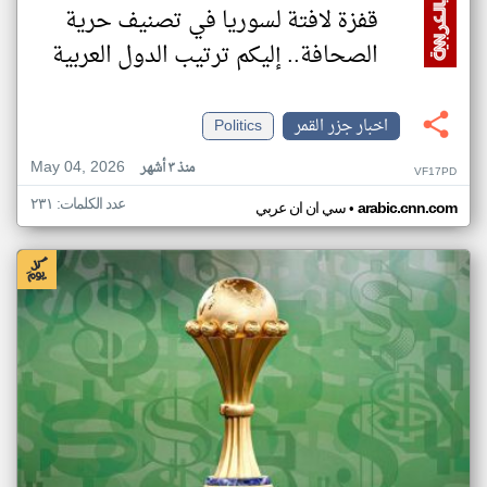
قفزة لافتة لسوريا في تصنيف حرية
الصحافة.. إليكم ترتيب الدول العربية
اخبار جزر القمر
Politics
May 04, 2026
منذ ٣ أشهر
VF17PD
عدد الكلمات: ٢٣١
•
arabic.cnn.com
سي ان ان عربي