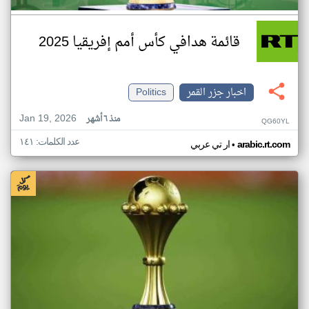
قائمة هدافي كأس أمم إفريقيا 2025
اخبار جزر القمر
Politics
Jan 19, 2026
منذ ٦ أشهر
QG60YL
عدد الكلمات: ١٤١
•
arabic.rt.com
ار تي عربي