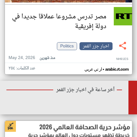
مصر تدرس مشروعا عملاقا جديدا في
دولة إفريقية
اخبار جزر القمر
Politics
May 24, 2026
منذ شهرين
NH91ES
عدد الكلمات: ٢٥٤
•
arabic.rt.com
ار تي عربي
أخر ساعة في اخبار جزر القمر