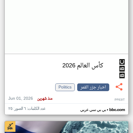
كأس العالم 2026
اخبار جزر القمر
Politics
Jun 01, 2026
منذ شهرين
PF63IT
عدد الكلمات: ٦ الصور: ٢٥
•
bbc.com
بي بي سي عربي