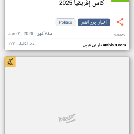
كأس إفريقيا 2025
اخبار جزر القمر
Politics
Jan 01, 2026
منذ ٧ أشهر
PG03WV
عدد الكلمات: ٢٢٣
•
arabic.rt.com
ار تي عربي