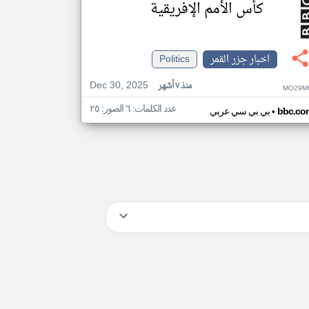
كأس الأمم الإفريقية
اخبار جزر القمر
Politics
Dec 30, 2025
منذ ٧ أشهر
MO29M
عدد الكلمات: ٦ الصور: ٢٥
•
bbc.co
بي بي سي عربي