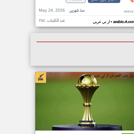
May 24, 2026
منذ شهرين
NH91E
عدد الكلمات: ٢٥٤
•
arabic.rt.c
ار تي عربي
بار جزر القمر من ار تي عربي