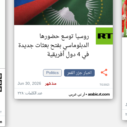
روسيا توسع حضورها
الدبلوماسي بفتح بعثات جديدة
في 4 دول أفريقية
اخبار جزر القمر
Politics
Jun 30, 2026
منذ شهر
TG39ZI
عدد الكلمات: ٢٢٨
•
arabic.rt.com
ار تي عربي
IT
m