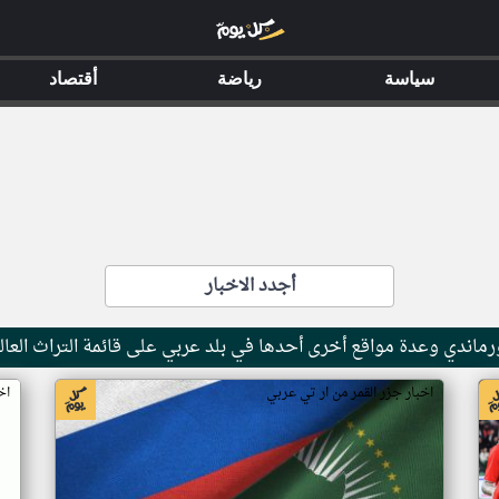
سياسة
رياضة
أقتصاد
أجدد الاخبار
ماندي وعدة مواقع أخرى أحدها في بلد عربي على قائمة التراث العال
اخبار جزر القمر من ار تي عربي
اخ