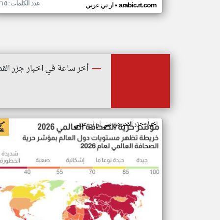
عدد الكلمات: ٢١٥
•
arabic.rt.com
ار تي عربي
أخر ساعة في اخبار جزر القم
اخبار جزر القمر من سي ان ان عربي