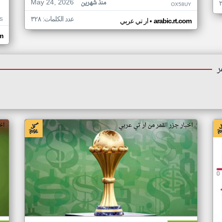
May 24, 2026
منذ شهرين
OX58UY
عدد الكلمات: ٣٢٨
S
•
arabic.rt.com
ار تي عربي
om
ر
اخبار جزر القمر من ار تي عربي
اخ