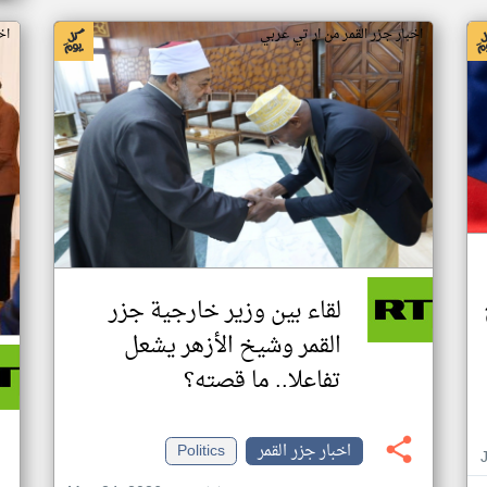
اخبار جزر القمر من ار تي عربي
اخ
لقاء بين وزير خارجية جزر
القمر وشيخ الأزهر يشعل
تفاعلا.. ما قصته؟
اخبار جزر القمر
Politics