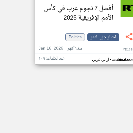
أفضل 7 نجوم عرب في كأس
الأمم الإفريقية 2025
اخبار جزر القمر
Politics
Jan 16, 2026
منذ ٦ أشهر
YD16S
عدد الكلمات: ١٠٩
•
arabic.rt.c
ار تي عربي