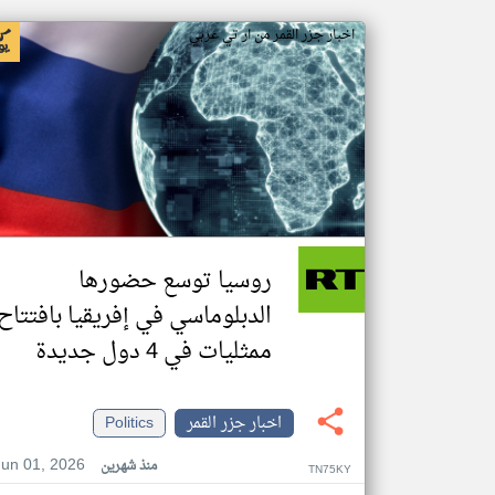
اخبار جزر القمر من ار تي عربي
روسيا توسع حضورها
الدبلوماسي في إفريقيا بافتتاح
ممثليات في 4 دول جديدة
اخبار جزر القمر
Politics
Jun 01, 2026
منذ شهرين
TN75KY