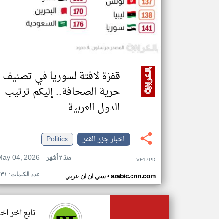
قفزة لافتة لسوريا في تصنيف
حرية الصحافة.. إليكم ترتيب
الدول العربية
اخبار جزر القمر
Politics
May 04, 2026
منذ ٣ أشهر
VF17PD
عدد الكلمات: ٢٣١
•
arabic.cnn.com
سي ان ان عربي
تابع اخر اخب