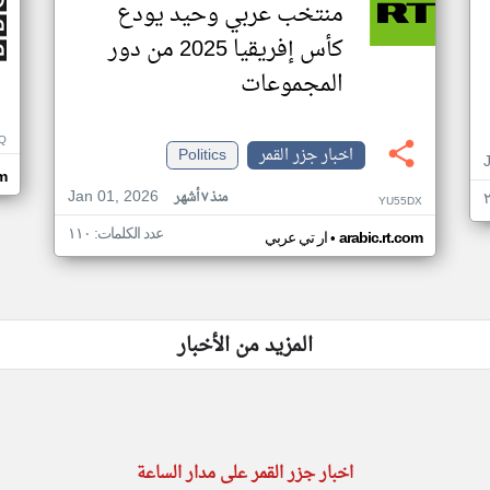
منتخب عربي وحيد يودع
كأس إفريقيا 2025 من دور
المجموعات
Q
اخبار جزر القمر
Politics
m
Jan 01, 2026
منذ ٧ أشهر
YU55DX
عدد الكلمات: ١١٠
•
arabic.rt.com
ار تي عربي
المزيد من الأخبار
اخبار جزر القمر على مدار الساعة