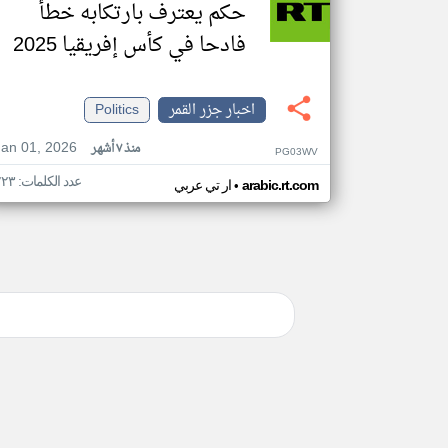
حكم يعترف بارتكابه خطأ
فادحا في كأس إفريقيا 2025
اخبار جزر القمر
Politics
Jan 01, 2026
منذ ٧ أشهر
PG03WV
عدد الكلمات: ٢٢٣
•
arabic.rt.com
ار تي عربي