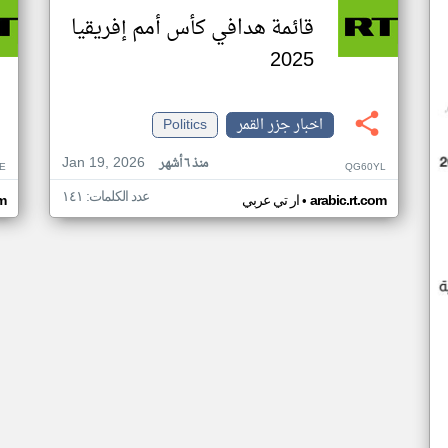
قائمة هدافي كأس أمم إفريقيا
2025
اخبار جزر القمر
Politics
Jan 19, 2026
منذ ٦ أشهر
E
QG60YL
عدد الكلمات: ١٤١
•
arabic.rt.com
ار تي عربي
om