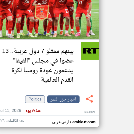
تعبر
المقالات
الموجوده
هنا عن
وجهة
نظر
بينهم ممثلو 7 دول عربية.. 13
كاتبيها.
عضوا في مجلس "الفيفا"
يدعمون عودة روسيا لكرة
القدم العالمية
اخبار جزر القمر
Politics
Jul 11, 2026
منذ ٢٧ يوم
EE45AI
عدد الكلمات: ٢٢٦
•
arabic.rt.com
ار تي عربي