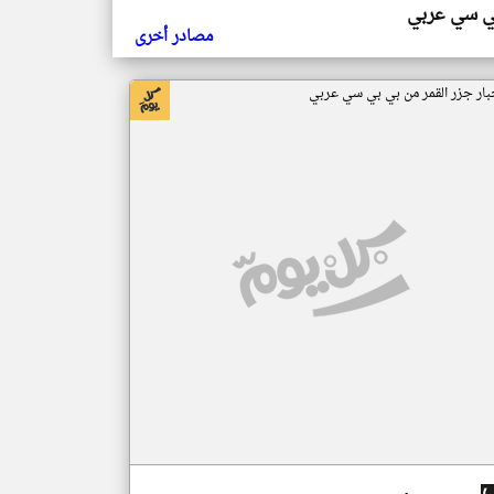
ي سي عربي
مصادر أخرى
بار جزر القمر من بي بي سي عربي