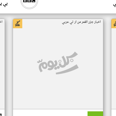
ي
بي ب
اخبار جزر القمر من ار تي عربي
اخ