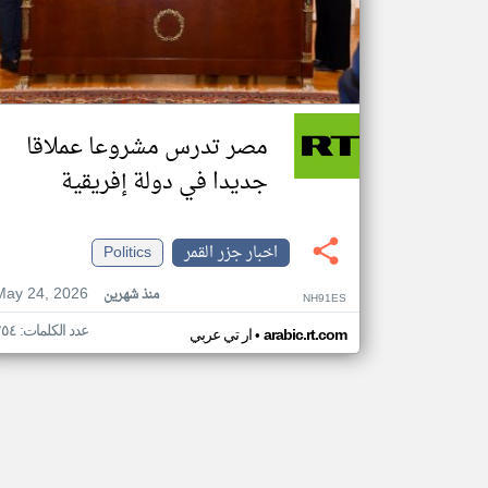
مصر تدرس مشروعا عملاقا
جديدا في دولة إفريقية
اخبار جزر القمر
Politics
May 24, 2026
منذ شهرين
NH91ES
عدد الكلمات: ٢٥٤
•
arabic.rt.com
ار تي عربي