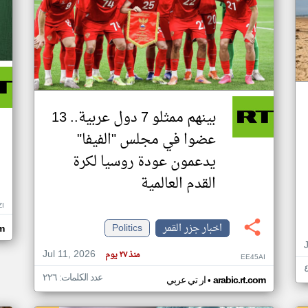
بينهم ممثلو 7 دول عربية.. 13
عضوا في مجلس "الفيفا"
يدعمون عودة روسيا لكرة
القدم العالمية
ZI
اخبار جزر القمر
Politics
om
Jul 11, 2026
منذ ٢٧ يوم
EE45AI
عدد الكلمات: ٢٢٦
•
arabic.rt.com
ار تي عربي