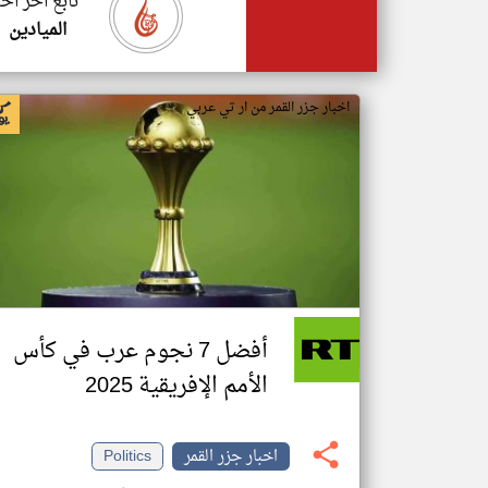
تابع اخر اخب
الميادين
اخبار جزر القمر من ار تي عربي
أفضل 7 نجوم عرب في كأس
الأمم الإفريقية 2025
اخبار جزر القمر
Politics