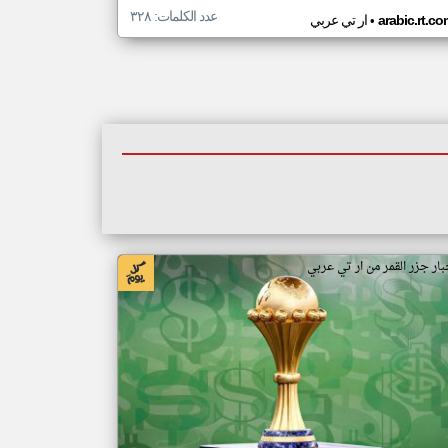
عدد الكلمات: ٣٢٨
•
arabic.rt.c
ار تي عربي
بار جزر القمر من ار تي عربي