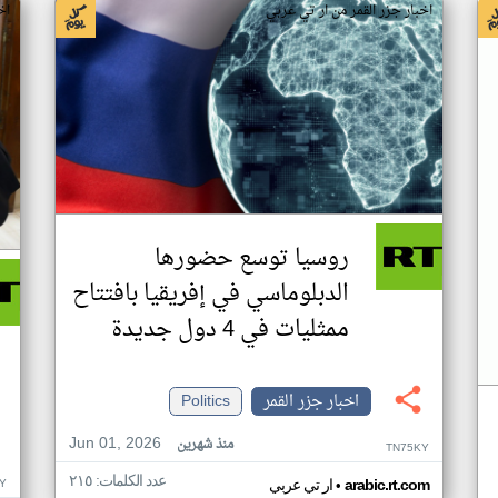
اخبار جزر القمر من ار تي عربي
اخ
روسيا توسع حضورها
الدبلوماسي في إفريقيا بافتتاح
ممثليات في 4 دول جديدة
اخبار جزر القمر
Politics
Jun 01, 2026
منذ شهرين
TN75KY
عدد الكلمات: ٢١٥
•
Y
arabic.rt.com
ار تي عربي