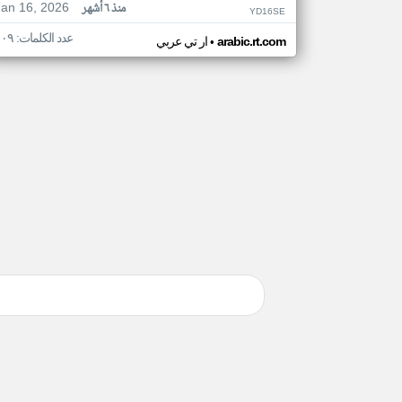
Jan 16, 2026
منذ ٦ أشهر
YD16SE
عدد الكلمات: ١٠٩
•
arabic.rt.com
ار تي عربي