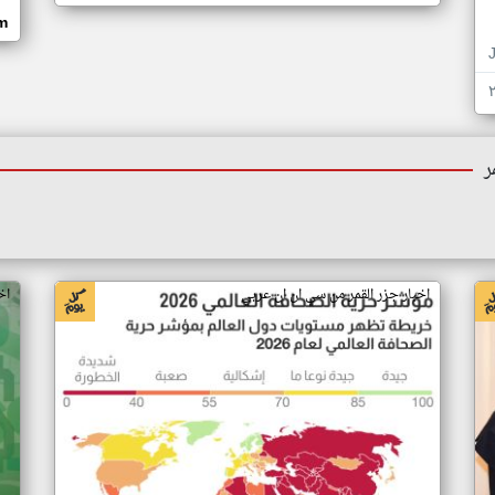
om
ر
اخبار جزر القمر من سي ان ان عربي
اخ