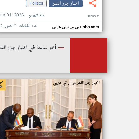
اخبار جزر القمر
Politics
Jun 01, 2026
منذ شهرين
PF63IT
عدد الكلمات: ٦ الصور: ٢٥
•
bbc.com
بي بي سي عربي
أخر ساعة في اخبار جزر القم
اخبار جزر القمر من ار تي عربي