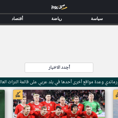
سياسة
رياضة
أقتصاد
أجدد الاخبار
ماندي وعدة مواقع أخرى أحدها في بلد عربي على قائمة التراث العال
اخبار جزر القمر من ار تي عربي
اخ