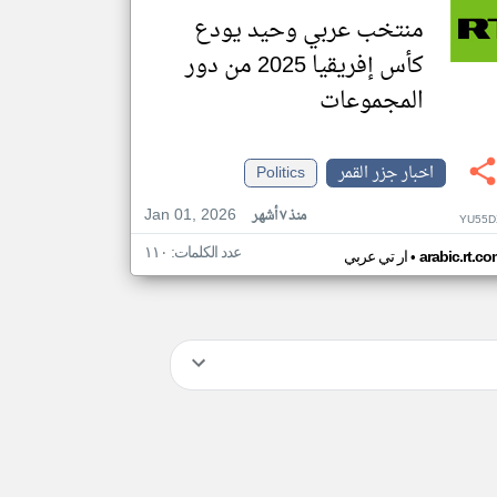
منتخب عربي وحيد يودع
كأس إفريقيا 2025 من دور
المجموعات
اخبار جزر القمر
Politics
Jan 01, 2026
منذ ٧ أشهر
YU55D
عدد الكلمات: ١١٠
•
arabic.rt.c
ار تي عربي