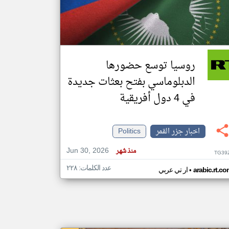
klyoum.com
تغيير الدولة
مصادر الأخبار من جزر القمر
روسيا توسع حضورها
اخبار جزر القمر على مدار الساعة
الدبلوماسي بفتح بعثات جديدة
أهم اخبار جزر القمر العاجلة والمباشرة
في 4 دول أفريقية
اخبار جزر القمر
Politics
Jun 30, 2026
منذ شهر
TG39
عدد الكلمات: ٢٢٨
•
arabic.rt.c
ار تي عربي