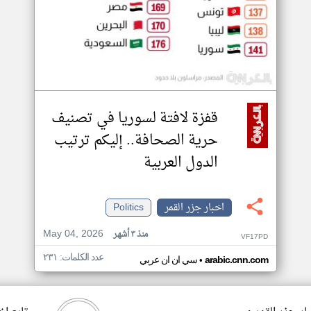
قفزة لافتة لسوريا في تصنيف
حرية الصحافة.. إليكم ترتيب
الدول العربية
اخبار جزر القمر
Politics
May 04, 2026
منذ ٣ أشهر
VF17PD
عدد الكلمات: ٢٣١
•
arabic.cnn.com
سي ان ان عربي