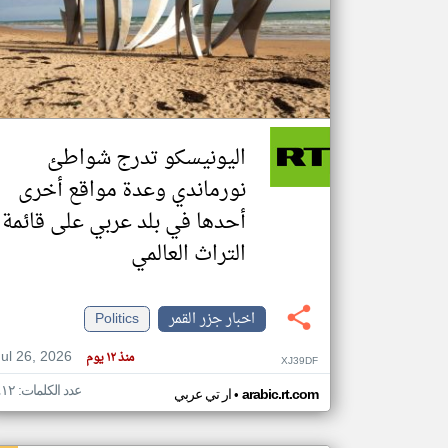
تعبر
المقالات
الموجوده
هنا عن
وجهة
اليونيسكو تدرج شواطئ
نظر
كاتبيها.
نورماندي وعدة مواقع أخرى
أحدها في بلد عربي على قائمة
التراث العالمي
اخبار جزر القمر
Politics
Jul 26, 2026
منذ ١٢ يوم
XJ39DF
عدد الكلمات: ٤١٢
•
arabic.rt.com
ار تي عربي