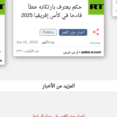
حكم يعترف بارتكابه خطأ
فادحا في كأس إفريقيا 2025
اخبار جزر القمر
Politics
Jan 01, 2026
منذ ٧ أشهر
PG03WV
عدد الكلمات: ٢٢٣
•
X
arabic.rt.com
ار تي عربي
om
المزيد من الأخبار
اخبار جزر القمر على مدار الساعة