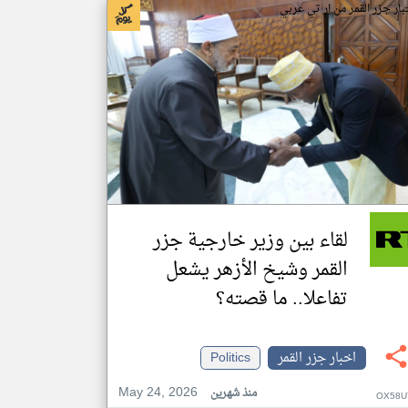
بار جزر القمر من ار تي عربي
لقاء بين وزير خارجية جزر
القمر وشيخ الأزهر يشعل
تفاعلا.. ما قصته؟
اخبار جزر القمر
Politics
May 24, 2026
منذ شهرين
OX58U