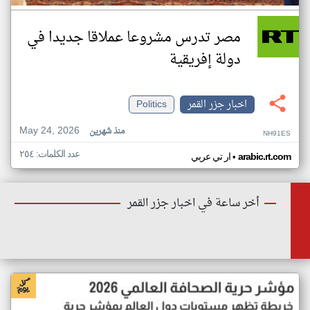
مصر تدرس مشروعا عملاقا جديدا في
دولة إفريقية
اخبار جزر القمر
Politics
May 24, 2026
منذ شهرين
NH91ES
عدد الكلمات: ٢٥٤
•
arabic.rt.com
ار تي عربي
أخر ساعة في اخبار جزر القمر