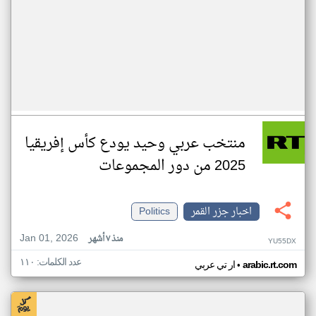
منتخب عربي وحيد يودع كأس إفريقيا
2025 من دور المجموعات
اخبار جزر القمر
Politics
Jan 01, 2026
منذ ٧ أشهر
YU55DX
عدد الكلمات: ١١٠
•
arabic.rt.com
ار تي عربي