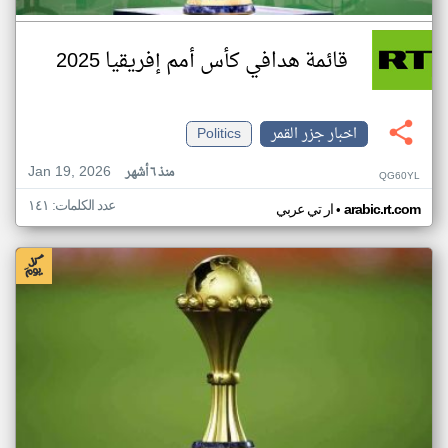
قائمة هدافي كأس أمم إفريقيا 2025
اخبار جزر القمر
Politics
Jan 19, 2026
منذ ٦ أشهر
QG60YL
عدد الكلمات: ١٤١
•
arabic.rt.com
ار تي عربي