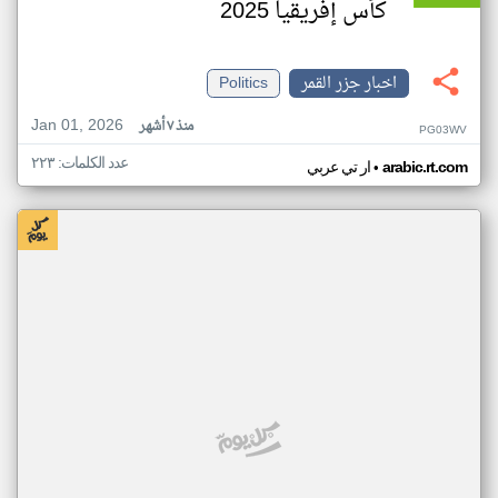
كأس إفريقيا 2025
اخبار جزر القمر
Politics
Jan 01, 2026
منذ ٧ أشهر
PG03WV
عدد الكلمات: ٢٢٣
•
arabic.rt.com
ار تي عربي