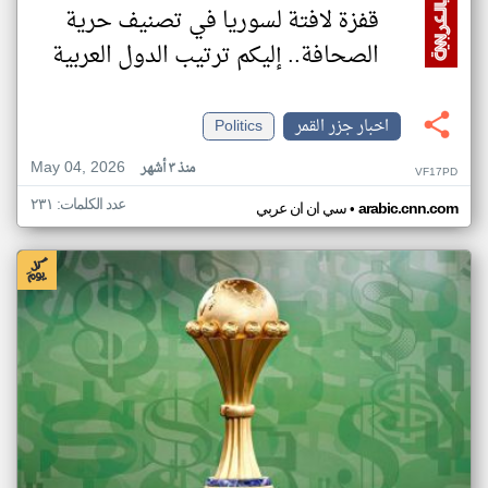
قفزة لافتة لسوريا في تصنيف حرية
الصحافة.. إليكم ترتيب الدول العربية
اخبار جزر القمر
Politics
May 04, 2026
منذ ٣ أشهر
VF17PD
عدد الكلمات: ٢٣١
•
arabic.cnn.com
سي ان ان عربي