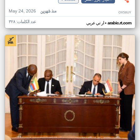
May 24, 2026
منذ شهرين
OX58UY
عدد الكلمات: ٣٢٨
•
arabic.rt.com
ار تي عربي