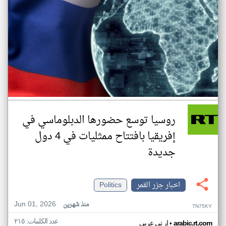
روسيا توسع حضورها الدبلوماسي في
إفريقيا بافتتاح ممثليات في 4 دول
جديدة
اخبار جزر القمر
Politics
Jun 01, 2026
منذ شهرين
TN75KY
عدد الكلمات: ٢١٥
•
arabic.rt.com
ار تي عربي