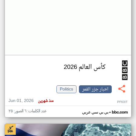
كأس العالم 2026
اخبار جزر القمر
Politics
Jun 01, 2026
منذ شهرين
PF63IT
عدد الكلمات: ٦ الصور: ٢٥
•
bbc.com
بي بي سي عربي