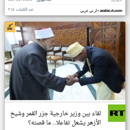
منذ شهرين
TN75KY
عدد الكلمات: ٢١٥
•
arabic.rt.com
ار تي عربي
لقاء بين وزير خارجية جزر القمر وشيخ
الأزهر يشعل تفاعلا.. ما قصته؟