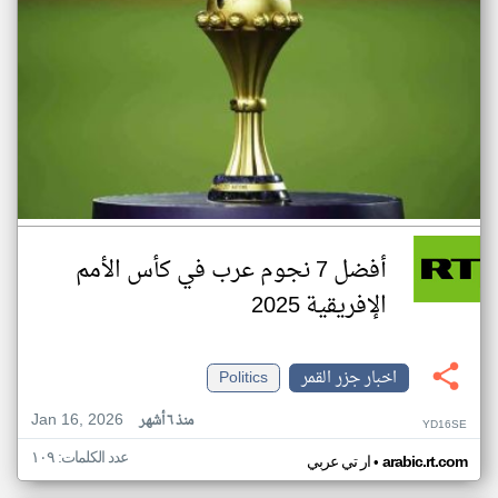
أفضل 7 نجوم عرب في كأس الأمم
الإفريقية 2025
اخبار جزر القمر
Politics
Jan 16, 2026
منذ ٦ أشهر
YD16SE
عدد الكلمات: ١٠٩
•
arabic.rt.com
ار تي عربي