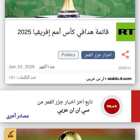
قائمة هدافي كأس أمم إفريقيا 2025
اخبار جزر القمر
Politics
Jan 19, 2026
منذ ٦ أشهر
QG60YL
عدد الكلمات: ١٤١
•
arabic.rt.com
ار تي عربي
تابع اخر اخبار جزر القمر من
سي ان ان عربي
مصادر أخرى