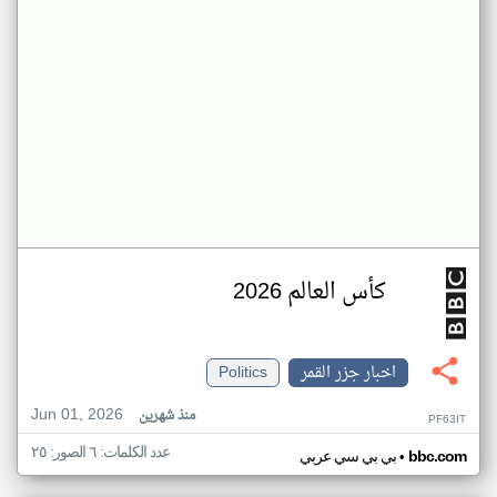
كأس العالم 2026
اخبار جزر القمر
Politics
Jun 01, 2026
منذ شهرين
PF63IT
عدد الكلمات: ٦ الصور: ٢٥
•
bbc.com
بي بي سي عربي