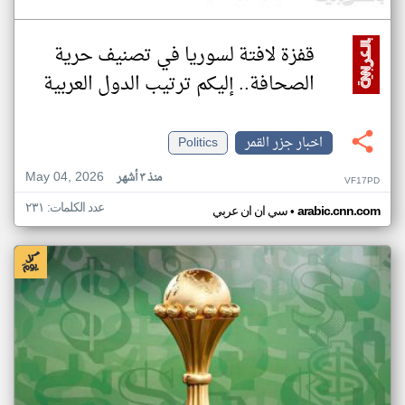
قفزة لافتة لسوريا في تصنيف حرية
الصحافة.. إليكم ترتيب الدول العربية
اخبار جزر القمر
Politics
May 04, 2026
منذ ٣ أشهر
VF17PD
عدد الكلمات: ٢٣١
•
arabic.cnn.com
سي ان ان عربي