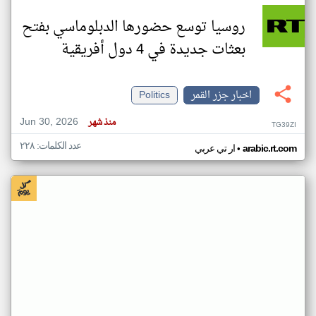
روسيا توسع حضورها الدبلوماسي بفتح
بعثات جديدة في 4 دول أفريقية
اخبار جزر القمر
Politics
Jun 30, 2026
منذ شهر
TG39ZI
عدد الكلمات: ٢٢٨
•
arabic.rt.com
ار تي عربي