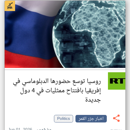
روسيا توسع حضورها الدبلوماسي في
إفريقيا بافتتاح ممثليات في 4 دول
جديدة
اخبار جزر القمر
Politics
Jun 01, 2026