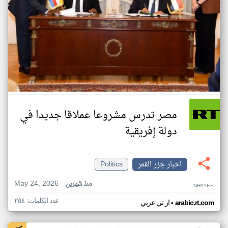
مصر تدرس مشروعا عملاقا جديدا في
دولة إفريقية
اخبار جزر القمر
Politics
May 24, 2026
منذ شهرين
NH91ES
عدد الكلمات: ٢٥٤
•
arabic.rt.com
ار تي عربي