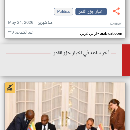
اخبار جزر القمر
Politics
May 24, 2026
منذ شهرين
OX58UY
عدد الكلمات: ٣٢٨
•
arabic.rt.com
ار تي عربي
أخر ساعة في اخبار جزر القمر