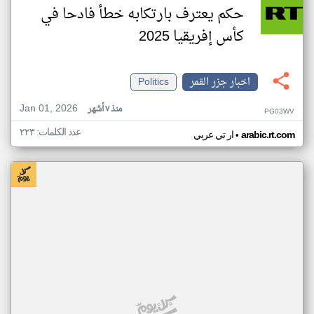
حكم يعترف بارتكابه خطأ فادحا في
كأس إفريقيا 2025
اخبار جزر القمر
Politics
Jan 01, 2026
منذ ٧ أشهر
PG03WV
عدد الكلمات: ٢٢٣
•
arabic.rt.com
ار تي عربي