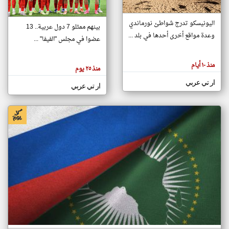
اليونيسكو تدرج شواطئ نورماندي
بينهم ممثلو 7 دول عربية.. 13
klyoum.com
وعدة مواقع أخرى أحدها في بلد ...
تغيير الدولة
عضوا في مجلس "الفيفا" ...
تعبر
مصادر الأخبار من جزر القمر
المقالات
الموجوده
اخبار جزر القمر على مدار الساعة
منذ ١٠ أيام
هنا عن
منذ ٢٥ يوم
وجهة
نظر
أهم اخبار جزر القمر العاجلة والمباشرة
ار تي عربي
كاتبيها.
ار تي عربي