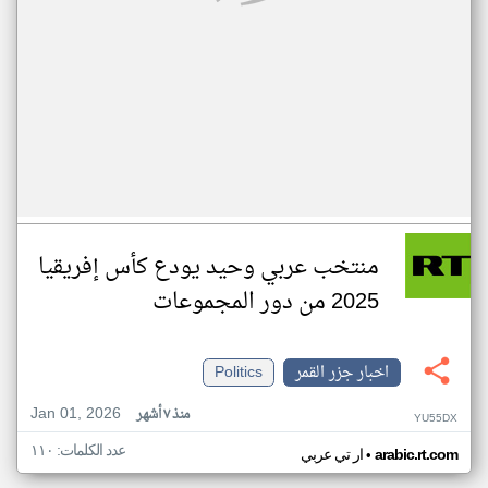
منتخب عربي وحيد يودع كأس إفريقيا
2025 من دور المجموعات
اخبار جزر القمر
Politics
Jan 01, 2026
منذ ٧ أشهر
YU55DX
عدد الكلمات: ١١٠
•
arabic.rt.com
ار تي عربي