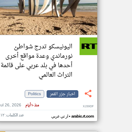
تعبر
المقالات
الموجوده
هنا عن
وجهة
اليونيسكو تدرج شواطئ
نظر
كاتبيها.
نورماندي وعدة مواقع أخرى
أحدها في بلد عربي على قائمة
التراث العالمي
اخبار جزر القمر
Politics
Jul 26, 2026
منذ ١٠ أيام
XJ39DF
عدد الكلمات: ٤١٢
•
arabic.rt.com
ار تي عربي