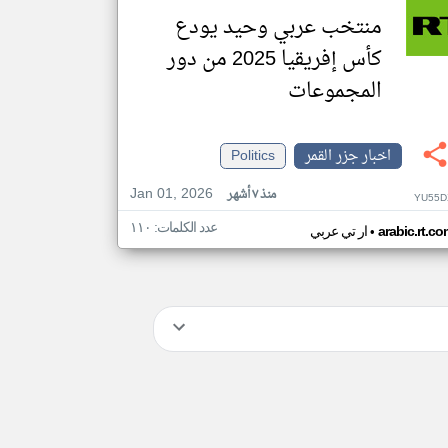
منتخب عربي وحيد يودع
كأس إفريقيا 2025 من دور
المجموعات
اخبار جزر القمر
Politics
Jan 01, 2026
منذ ٧ أشهر
YU55D
عدد الكلمات: ١١٠
•
arabic.rt.c
ار تي عربي