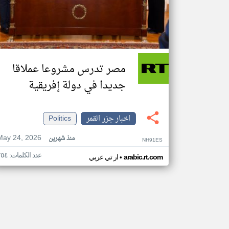
مصر تدرس مشروعا عملاقا
جديدا في دولة إفريقية
اخبار جزر القمر
Politics
May 24, 2026
منذ شهرين
NH91ES
عدد الكلمات: ٢٥٤
•
arabic.rt.com
ار تي عربي