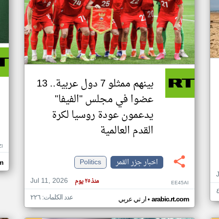
بينهم ممثلو 7 دول عربية.. 13
عضوا في مجلس "الفيفا"
يدعمون عودة روسيا لكرة
القدم العالمية
ZI
اخبار جزر القمر
Politics
om
Jul 11, 2026
منذ ٢٥ يوم
EE45AI
عدد الكلمات: ٢٢٦
•
arabic.rt.com
ار تي عربي