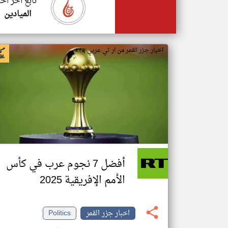
تابع اخر اخب
الميادين
اخبار جزر القمر من ار تي عربي
أفضل 7 نجوم عرب في كأس
الأمم الإفريقية 2025
اخبار جزر القمر
Politics