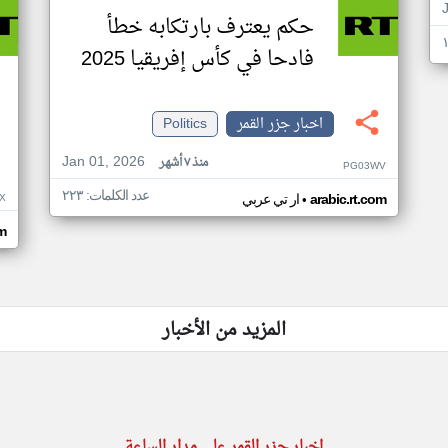
حكم يعترف بارتكابه خطأ
فادحا في كأس إفريقيا 2025
اخبار جزر القمر
Politics
Jan 01, 2026
منذ ٧ أشهر
PG03WV
عدد الكلمات: ٢٢٣
•
X
arabic.rt.com
ار تي عربي
om
المزيد من الأخبار
اخبار جزر القمر على مدار الساعة