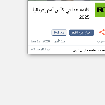
قائمة هدافي كأس أمم إفريقيا
2025
اخبار جزر القمر
Politics
Jan 19, 2026
منذ ٦ أشهر
QG60Y
عدد الكلمات: ١٤١
•
arabic.rt.c
ار تي عربي