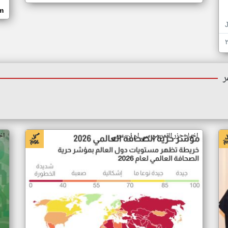
om
ر
اخبار جزر القمر من سي ان ان عربي
اخ