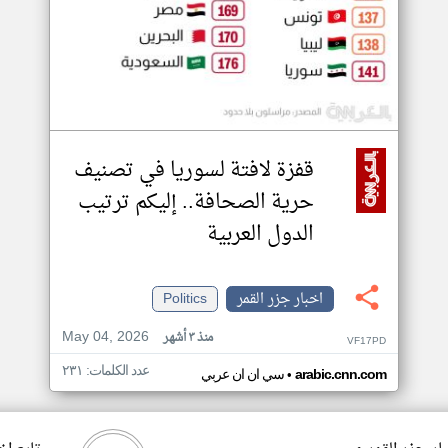
قفزة لافتة لسوريا في تصنيف
حرية الصحافة.. إليكم ترتيب
الدول العربية
اخبار جزر القمر
Politics
May 04, 2026
منذ ٣ أشهر
VF17PD
عدد الكلمات: ٢٣١
•
arabic.cnn.com
سي ان ان عربي