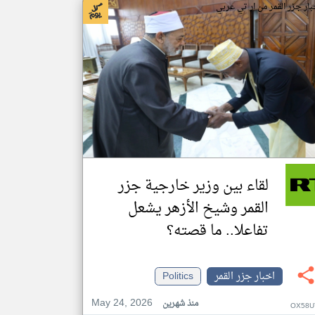
بار جزر القمر من ار تي عربي
لقاء بين وزير خارجية جزر
القمر وشيخ الأزهر يشعل
تفاعلا.. ما قصته؟
اخبار جزر القمر
Politics
May 24, 2026
منذ شهرين
OX58U