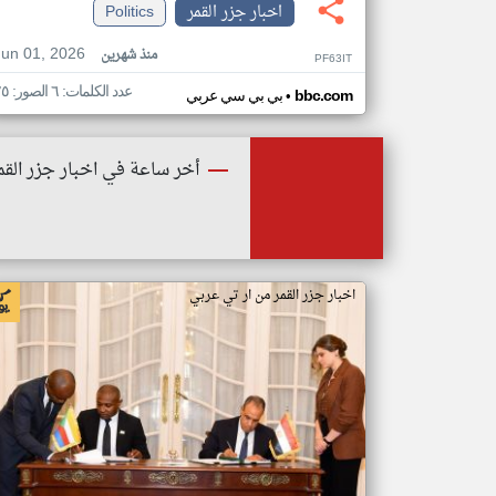
اخبار جزر القمر
Politics
Jun 01, 2026
منذ شهرين
PF63IT
عدد الكلمات: ٦ الصور: ٢٥
•
bbc.com
بي بي سي عربي
أخر ساعة في اخبار جزر القم
اخبار جزر القمر من ار تي عربي