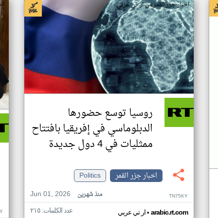
اخبار جزر القمر من ار تي عربي
اخ
روسيا توسع حضورها
الدبلوماسي في إفريقيا بافتتاح
ممثليات في 4 دول جديدة
اخبار جزر القمر
Politics
Jun 01, 2026
منذ شهرين
TN75KY
عدد الكلمات: ٢١٥
•
Y
arabic.rt.com
ار تي عربي