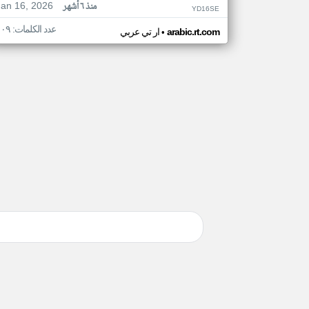
Jan 16, 2026
منذ ٦ أشهر
YD16SE
عدد الكلمات: ١٠٩
•
arabic.rt.com
ار تي عربي