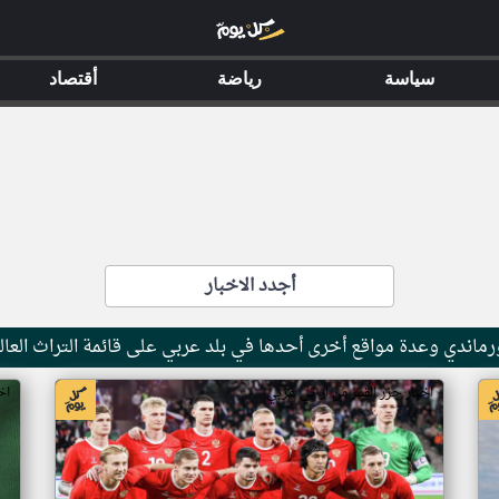
سياسة
رياضة
أقتصاد
أجدد الاخبار
ماندي وعدة مواقع أخرى أحدها في بلد عربي على قائمة التراث العال
اخبار جزر القمر من ار تي عربي
اخ