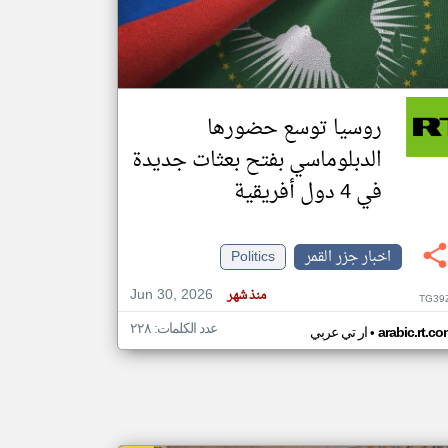
klyoum.com
تغيير الدولة
مصادر الأخبار من جزر القمر
روسيا توسع حضورها
اخبار جزر القمر على مدار الساعة
الدبلوماسي بفتح بعثات جديدة
أهم اخبار جزر القمر العاجلة والمباشرة
في 4 دول أفريقية
اخبار جزر القمر
Politics
Jun 30, 2026
منذ شهر
TG39
عدد الكلمات: ٢٢٨
•
arabic.rt.c
ار تي عربي