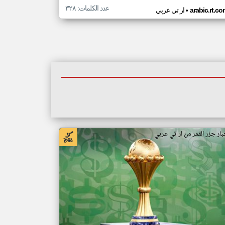
عدد الكلمات: ٣٢٨
•
arabic.rt.c
ار تي عربي
بار جزر القمر من ار تي عربي