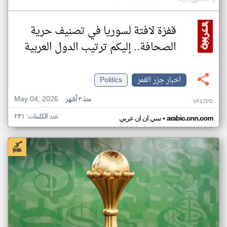
قفزة لافتة لسوريا في تصنيف حرية
الصحافة.. إليكم ترتيب الدول العربية
اخبار جزر القمر
Politics
May 04, 2026
منذ ٣ أشهر
VF17PD
عدد الكلمات: ٢٣١
•
arabic.cnn.com
سي ان ان عربي