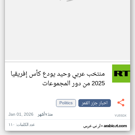
منتخب عربي وحيد يودع كأس إفريقيا
2025 من دور المجموعات
اخبار جزر القمر
Politics
Jan 01, 2026
منذ ٧ أشهر
YU55DX
عدد الكلمات: ١١٠
•
arabic.rt.com
ار تي عربي