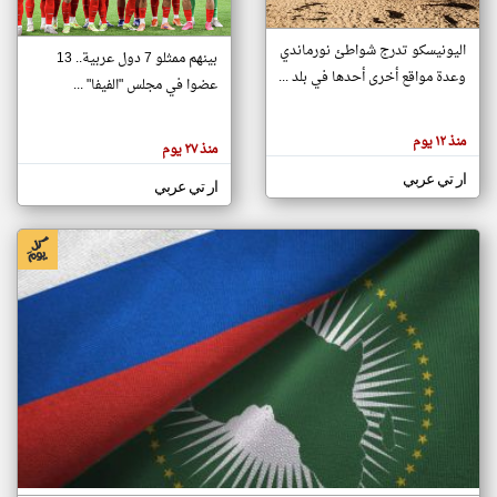
اليونيسكو تدرج شواطئ نورماندي
بينهم ممثلو 7 دول عربية.. 13
klyoum.com
وعدة مواقع أخرى أحدها في بلد ...
تغيير الدولة
عضوا في مجلس "الفيفا" ...
تعبر
مصادر الأخبار من جزر القمر
المقالات
الموجوده
اخبار جزر القمر على مدار الساعة
منذ ١٢ يوم
هنا عن
منذ ٢٧ يوم
وجهة
نظر
أهم اخبار جزر القمر العاجلة والمباشرة
ار تي عربي
كاتبيها.
ار تي عربي