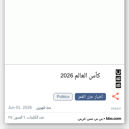
كأس العالم 2026
اخبار جزر القمر
Politics
Jun 01, 2026
منذ شهرين
PF63IT
عدد الكلمات: ٦ الصور: ٢٥
•
bbc.com
بي بي سي عربي