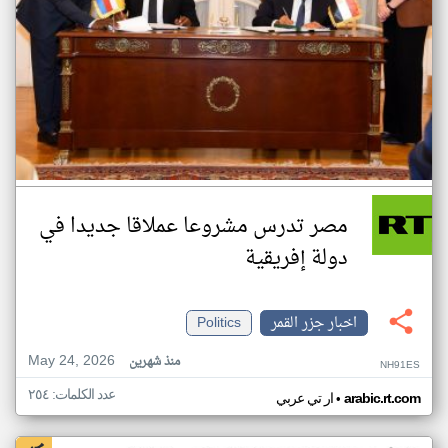
مصر تدرس مشروعا عملاقا جديدا في
دولة إفريقية
اخبار جزر القمر
Politics
May 24, 2026
منذ شهرين
NH91ES
عدد الكلمات: ٢٥٤
•
arabic.rt.com
ار تي عربي