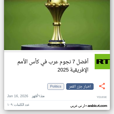
أفضل 7 نجوم عرب في كأس الأمم
الإفريقية 2025
اخبار جزر القمر
Politics
Jan 16, 2026
منذ ٦ أشهر
YD16SE
عدد الكلمات: ١٠٩
•
arabic.rt.com
ار تي عربي