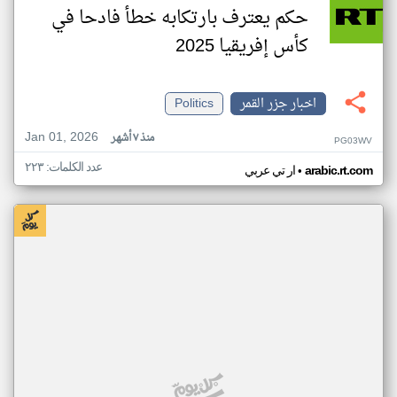
حكم يعترف بارتكابه خطأ فادحا في
كأس إفريقيا 2025
اخبار جزر القمر
Politics
Jan 01, 2026
منذ ٧ أشهر
PG03WV
عدد الكلمات: ٢٢٣
•
arabic.rt.com
ار تي عربي