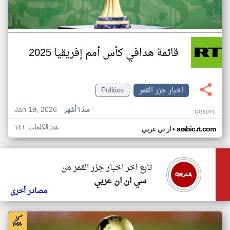
قائمة هدافي كأس أمم إفريقيا 2025
اخبار جزر القمر
Politics
Jan 19, 2026
منذ ٦ أشهر
QG60YL
عدد الكلمات: ١٤١
•
arabic.rt.com
ار تي عربي
تابع اخر اخبار جزر القمر من
سي ان ان عربي
مصادر أخرى