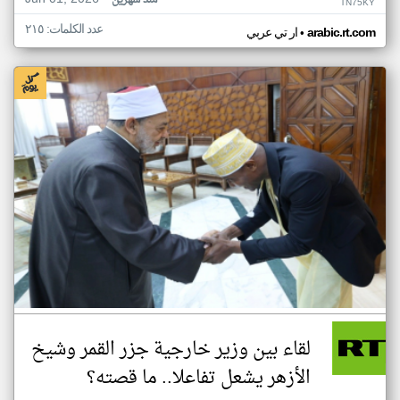
منذ شهرين
TN75KY
عدد الكلمات: ٢١٥
•
arabic.rt.com
ار تي عربي
لقاء بين وزير خارجية جزر القمر وشيخ
الأزهر يشعل تفاعلا.. ما قصته؟