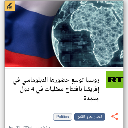
روسيا توسع حضورها الدبلوماسي في
إفريقيا بافتتاح ممثليات في 4 دول
جديدة
اخبار جزر القمر
Politics
Jun 01, 2026