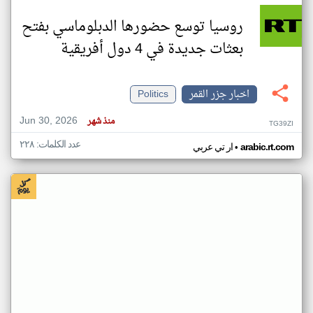
روسيا توسع حضورها الدبلوماسي بفتح
بعثات جديدة في 4 دول أفريقية
اخبار جزر القمر
Politics
Jun 30, 2026
منذ شهر
TG39ZI
عدد الكلمات: ٢٢٨
•
arabic.rt.com
ار تي عربي