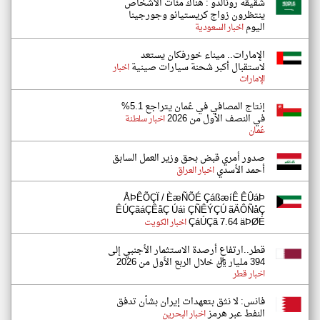
شقيقة رونالدو : هناك مئات الأشخاص
ينتظرون زواج كريستيانو وجورجينا
اليوم
اخبار السعودية
الإمارات.. ميناء خورفكان يستعد
لاستقبال أكبر شحنة سيارات صينية
اخبار
الإمارات
إنتاج المصافي في عُمان يتراجع 5.1%
في النصف الأول من 2026
اخبار سلطنة
عُمان
صدور أمري قبض بحق وزير العمل السابق
أحمد الأسدي
اخبار العراق
ÅÞÊÕÇÏ / ÈæÑÕÉ ÇáßæíÊ ÊÛáÞ
ÊÚÇãáÇÊåÇ Úáì ÇÑÊÝÇÚ ãÄÔÑåÇ
ÇáÚÇã 7.64 äÞØÉ
اخبار الكويت
قطر..ارتفاع أرصدة الاستثمار الأجنبي إلى
394 مليار ريال خلال الربع الأول من 2026
اخبار قطر
فانس: لا نثق بتعهدات إيران بشأن تدفق
النفط عبر هرمز
اخبار البحرين