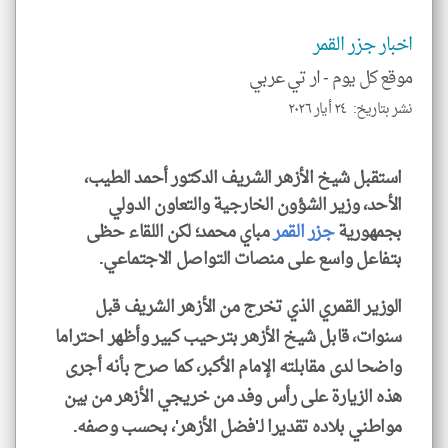
تحم
إسم
الم
اخبار جزر القمر
و
العن
موقع كل يوم -
ار تي عربي
الا
للمق
نشر بتاريخ: ٢٤ أيار ٢٠٢٦
استقبل شيخ الأزهر الشريف الدكتور أحمد الطيب،
الأحد، وزير الشؤون الخارجية والتعاون الدولي
klyoum.com
بجمهورية
جزر القمر
مباي محمد؛ لكن اللقاء حظى
بتفاعل واسع على منصات التواصل الاجتماعي.
الوزير القمري الذي تخرج من الأزهر الشريف قبل
سنوات، قابل شيخ الأزهر بترحيب كبير وأظهر احتراما
واضحا لدى مقابلته الإمام الأكبر، كما صرح بأنه أجرى
هذه الزيارة على رأس وفد من خريجي الأزهر من بين
مواطني بلاده تقديرا لـ'فضل الأزهر'، بحسب وصفه.