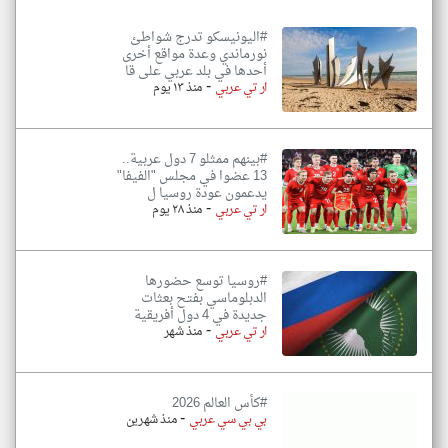
#اليونيسكو تدرج شواطئ
نورماندي وعدة مواقع أخرى
أحدها في بلد عربي على قا
-
ار تي عربي
منذ ١٣ يوم
#بينهم ممثلو 7 دول عربية..
13 عضوا في مجلس "الفيفا"
يدعمون عودة روسيا ل
-
ار تي عربي
منذ ٢٨ يوم
#روسيا توسع حضورها
الدبلوماسي بفتح بعثات
جديدة في 4 دول أفريقية
-
ار تي عربي
منذ شهر
#كأس العالم 2026
-
بي بي سي عربي
منذ شهرين