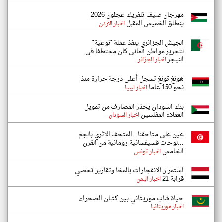
مهرجان صيف تلفريك عجلون 2026
ينطلق الخميس المقبل
اخبار الاردن
الجيش الجزائري ينفذ عملة "نوعية"
لتحرير مواطن ألماني كان مختطفا في
النيجر
اخبار الجزائر
هونغ كونغ تسجل أعلى درجة حرارة منذ
نحو 150 عاما
اخبار ليبيا
بنك السودان يحذر المصارف من تمويل
العملاء المفلسين
اخبار السودان
عين على متاحفنا ..المتحف الاثري بالجم
...لوحات فسيفسائية رومانية من القرن
الخامس
اخبار تونس
استمرار الانفجارات بالمخا وتقارير تحصي
قرابة 21
اخبار اليمن
حياة شاب موريتاني بين كثبان الصحراء
اخبار موريتانيا