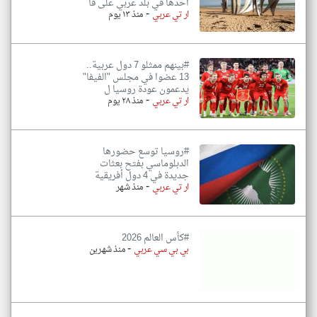
أحدها في بلد عربي على قا
-
ار تي عربي
منذ ١٣ يوم
#بينهم ممثلو 7 دول عربية..
13 عضوا في مجلس "الفيفا"
يدعمون عودة روسيا ل
-
ار تي عربي
منذ ٢٨ يوم
#روسيا توسع حضورها
الدبلوماسي بفتح بعثات
جديدة في 4 دول أفريقية
-
ار تي عربي
منذ شهر
#كأس العالم 2026
-
بي بي سي عربي
منذ شهرين