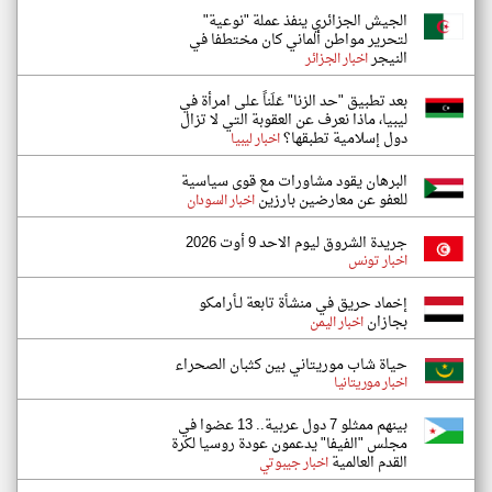
الجيش الجزائري ينفذ عملة "نوعية"
لتحرير مواطن ألماني كان مختطفا في
النيجر
اخبار الجزائر
بعد تطبيق "حد الزنا" عَلَناً على امرأة في
ليبيا، ماذا نعرف عن العقوبة التي لا تزال
دول إسلامية تطبقها؟
اخبار ليبيا
البرهان يقود مشاورات مع قوى سياسية
للعفو عن معارضين بارزين
اخبار السودان
جريدة الشروق ليوم الاحد 9 أوت 2026
اخبار تونس
إخماد حريق في منشأة تابعة لـأرامكو
بجازان
اخبار اليمن
حياة شاب موريتاني بين كثبان الصحراء
اخبار موريتانيا
بينهم ممثلو 7 دول عربية.. 13 عضوا في
مجلس "الفيفا" يدعمون عودة روسيا لكرة
القدم العالمية
اخبار جيبوتي