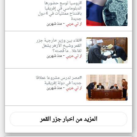
#روسيا توسع حضورها
الدبلوماسي في إفريقيا
بافتتاح ممثليات في 4 دول
جديدة
-
ار تي عربي
منذ شهرين
#لقاء بين وزير خارجية جزر
القمر وشيخ الأزهر يشعل
تفاعلا.. ما قصته؟
-
ار تي عربي
منذ شهرين
#مصر تدرس مشروعا عملاقا
جديدا في دولة إفريقية
-
ار تي عربي
منذ شهرين
المزيد من اخبار جزر القمر