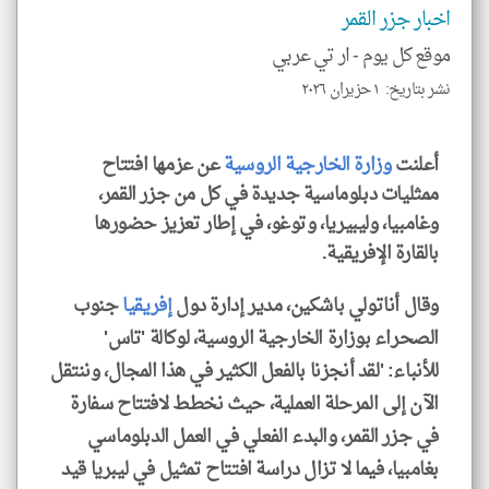
تحم
اخبار جزر القمر
إسم
الم
موقع كل يوم -
ار تي عربي
و
العن
الا
نشر بتاريخ: ١ حزيران ٢٠٢٦
للمق
أعلنت
وزارة الخارجية الروسية
عن عزمها افتتاح
ممثليات دبلوماسية جديدة في كل من جزر القمر،
وغامبيا، وليبيريا، وتوغو، في إطار تعزيز حضورها
klyoum.com
بالقارة الإفريقية.
وقال أناتولي باشكين، مدير إدارة دول
إفريقيا
جنوب
الصحراء بوزارة الخارجية الروسية، لوكالة 'تاس'
للأنباء: 'لقد أنجزنا بالفعل الكثير في هذا المجال، وننتقل
الآن إلى المرحلة العملية، حيث نخطط لافتتاح سفارة
في جزر القمر، والبدء الفعلي في العمل الدبلوماسي
بغامبيا، فيما لا تزال دراسة افتتاح تمثيل في ليبريا قيد