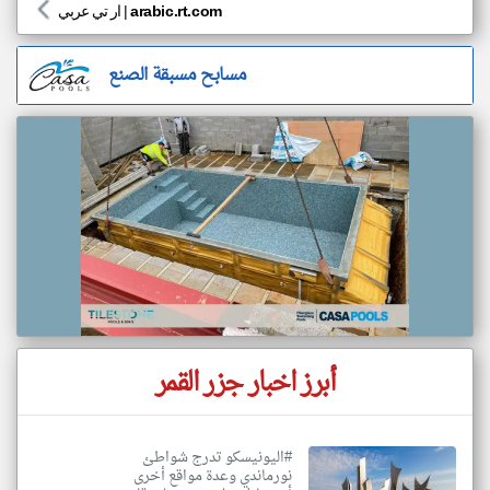
arabic.rt.com
|
ار تي عربي
مسابح مسبقة الصنع
أبرز اخبار جزر القمر
#اليونيسكو تدرج شواطئ
نورماندي وعدة مواقع أخرى