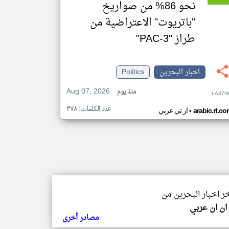
نحو 86% من صواريخ
"باتريوت" الاعتراضية من
طراز "PAC-3"
اخبار البحرين
Politics
Aug 07, 2026
منذ يوم
LA37N
عدد الكلمات: ٣٧٨
•
arabic.rt.c
ار تي عربي
خر اخبار البحرين من
ن ان عربي
مصادر أخرى