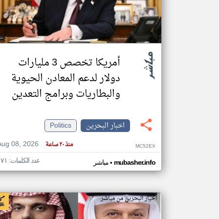
تعبر
المقالات
الموجوده
أمريكا تخصص 3 مليارات
هنا عن
وجهة
نظر
دولار لدعم المعادن الحيوية
كاتبيها.
والبطاريات وبرامج التعدين
اخبار البحرين
Politics
Aug 08, 2026
منذ ٢٠ ساعة
MC52EX
عدد الكلمات: ١٧١
•
mubasher.info
مباشر
اخبار البحرين من مباشر