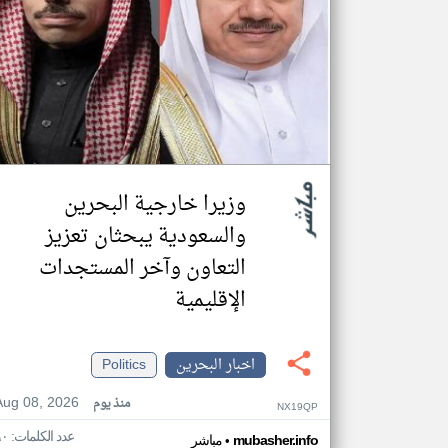
وزيرا خارجية البحرين
والسعودية يبحثان تعزيز
التعاون وآخر المستجدات
الإقليمية
اخبار البحرين
Politics
Aug 08, 2026
منذ يوم
NX19QP
عدد الكلمات: ٩٠
•
mubasher.info
مباشر