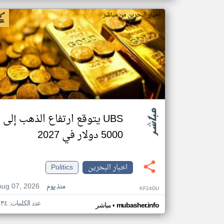
اخبار البحرين من مباشر
UBS يتوقع ارتفاع الذهب إلى
5000 دولار في 2027
اخبار البحرين
Politics
Aug 07, 2026
منذ يوم
KF24DU
عدد الكلمات: ٤٣٤
•
mubasher.info
مباشر