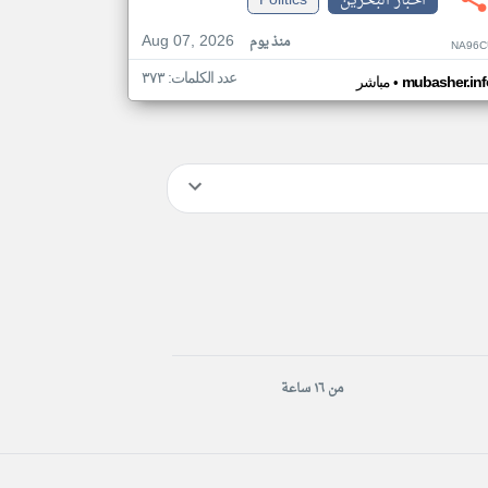
اخبار البحرين
Politics
Aug 07, 2026
منذ يوم
NA96C
عدد الكلمات: ٣٧٣
•
mubasher.inf
مباشر
من ١٦ ساعة