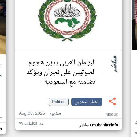
البرلمان العربي يدين هجوم
الحوثيين على نجران ويؤكد
تضامنه مع السعودية
اخبار البحرين
Politics
Aug 08, 2026
منذ يوم
NE00UC
T
عدد الكلمات: ٧٧
•
mubasher.info
مباشر
o