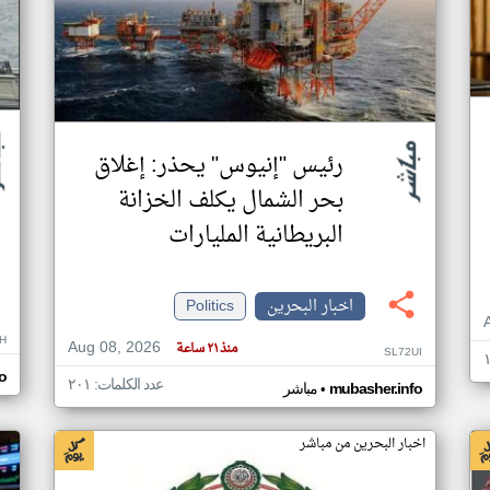
رئيس "إنيوس" يحذر: إغلاق
بحر الشمال يكلف الخزانة
البريطانية المليارات
اخبار البحرين
Politics
H
Aug 08, 2026
منذ ٢١ ساعة
SL72UI
o
عدد الكلمات: ٢٠١
•
mubasher.info
مباشر
اخبار البحرين من مباشر
اخ