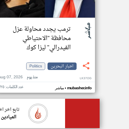
ترمب يجدد محاولة عزل
محافظة "الاحتياطي
الفيدرالي" ليزا كوك
اخبار البحرين
Politics
Aug 07, 2026
منذ يوم
LK37OG
عدد الكلمات: ٣٢٥
•
mubasher.info
مباشر
تابع اخر اخ
الميادين