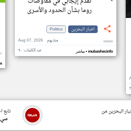
تقدم إيجابي في مفاوضات
روما بشأن الحدود والأسرى
اخبار البحرين
Politics
Aug 07, 2026
منذ يوم
IS69SI
عدد الكلمات: ٩٠
•
mubasher.info
مباشر
O
om
بار البحرين من
تابع ا
سي ا