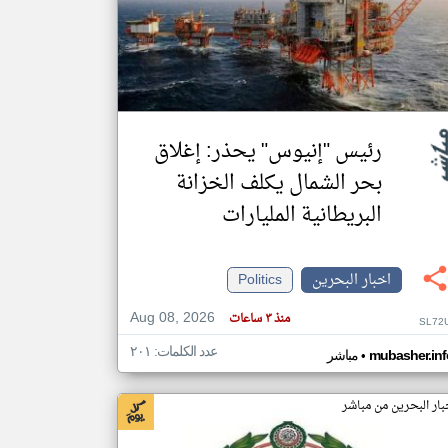
klyoum.com
تغيير الدولة
مصادر الأخبار من البحرين
اخبار البحرين على مدار الساعة
رئيس "إنيوس" يحذر: إغلاق
أهم اخبار البحرين العاجلة والمباشرة
بحر الشمال يكلف الخزانة
البريطانية المليارات
اخبار البحرين
Politics
Aug 08, 2026
منذ ٣ ساعات
SL72
عدد الكلمات: ٢٠١
•
mubasher.inf
مباشر
بار البحرين من مباشر