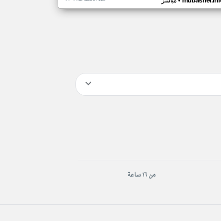
•
mubasher.inf
مباشر
من ١٦ ساعة