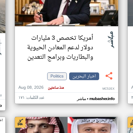
أمريكا تخصص 3 مليارات
دولار لدعم المعادن الحيوية
والبطاريات وبرامج التعدين
اخبار البحرين
Politics
Aug 08, 2026
منذ ساعتين
MC52EX
UI
عدد الكلمات: ١٧١
•
mubasher.info
مباشر
o
اخبار البحرين من مباشر
اخ