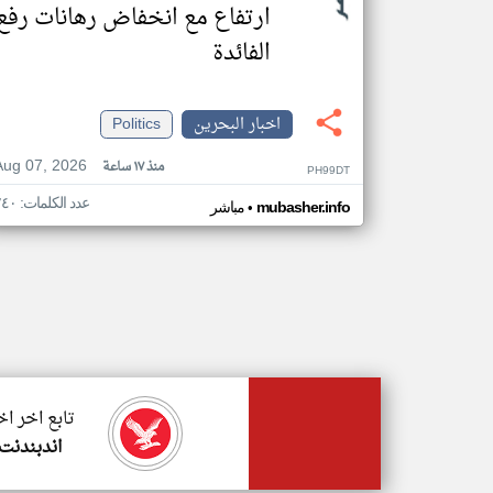
ارتفاع مع انخفاض رهانات رفع
الفائدة
اخبار البحرين
Politics
Aug 07, 2026
منذ ١٧ ساعة
PH99DT
عدد الكلمات: ٢٤٠
•
mubasher.info
مباشر
تابع اخر اخ
اندبندنت