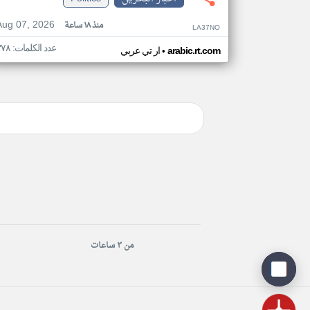
Aug 07, 2026
منذ ١٨ ساعة
LA37NO
عدد الكلمات: ٣٧٨
•
arabic.rt.com
ار تي عربي
من ٣ ساعات