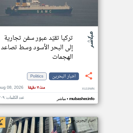
تعبر
المقالات
الموجوده
تركيا تقيّد عبور سفن تجارية
هنا عن
وجهة
نظر
إلى البحر الأسود وسط تصاعد
كاتبيها.
الهجمات
اخبار البحرين
Politics
Aug 08, 2026
منذ ٢١ دقيقة
XU19WN
عدد الكلمات: ٣٠٩
•
mubasher.info
مباشر
اخبار البحرين من مباشر