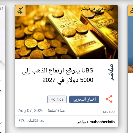
اخبار البحرين من مباشر
اخ
UBS يتوقع ارتفاع الذهب إلى
5000 دولار في 2027
اخبار البحرين
Politics
Aug 07, 2026
منذ ١٩ ساعة
KF24DU
عدد الكلمات: ٤٣٤
•
mubasher.info
مباشر
V