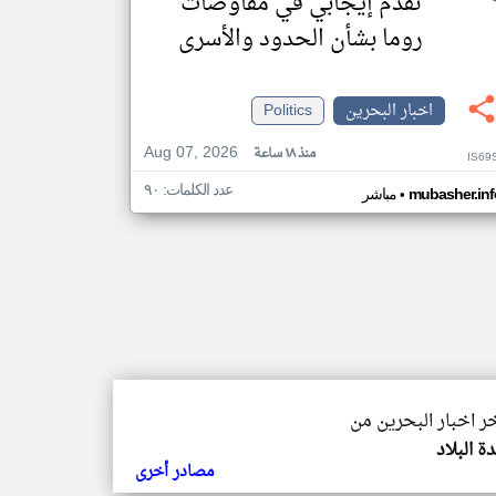
تقدم إيجابي في مفاوضات
روما بشأن الحدود والأسرى
اخبار البحرين
Politics
Aug 07, 2026
منذ ١٨ ساعة
IS69
عدد الكلمات: ٩٠
•
mubasher.inf
مباشر
خر اخبار البحرين من
ة البلاد
مصادر أخرى