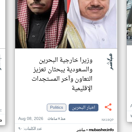
وزيرا خارجية البحرين
والسعودية يبحثان تعزيز
التعاون وآخر المستجدات
الإقليمية
اخبار البحرين
Politics
C
Aug 08, 2026
منذ ٧ ساعات
NX19QP
o
عدد الكلمات: ٩٠
•
mubasher.info
مباشر