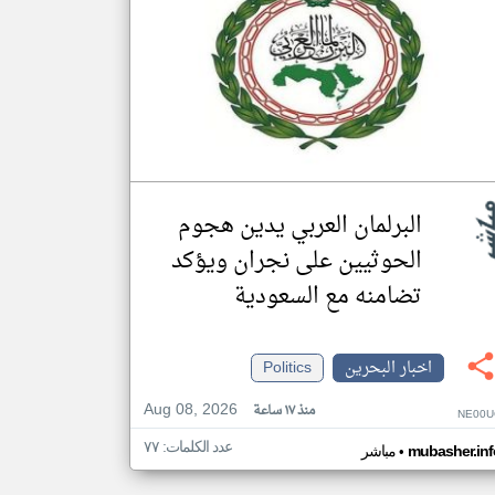
البرلمان العربي يدين هجوم
الحوثيين على نجران ويؤكد
تضامنه مع السعودية
اخبار البحرين
Politics
Aug 08, 2026
منذ ١٧ ساعة
NE00U
عدد الكلمات: ٧٧
•
mubasher.inf
مباشر