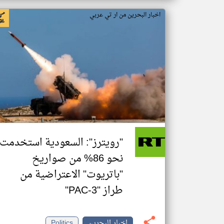
اخبار البحرين من ار تي عربي
"رويترز": السعودية استخدمت
نحو 86% من صواريخ
"باتريوت" الاعتراضية من
طراز "PAC-3"
اخبار البحرين
Politics