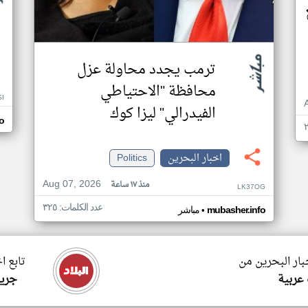
ترمب يجدد محاولة عزل
محافظة "الاحتياطي
SI
الفيدرالي" ليزا كوك
o
اخبار البحرين
Politics
Aug 07, 2026
منذ ١٧ ساعة
LK37OG
عدد الكلمات: ٣٢٥
•
mubasher.info
مباشر
بار البحرين من
تابع ا
 عربية
جريد