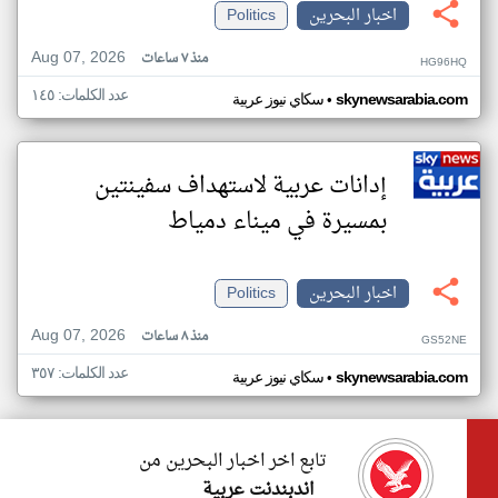
اخبار البحرين
Politics
Aug 07, 2026
منذ ٧ ساعات
HG96HQ
عدد الكلمات: ١٤٥
•
skynewsarabia.com
سكاي نيوز عربية
إدانات عربية لاستهداف سفينتين
بمسيرة في ميناء دمياط
اخبار البحرين
Politics
Aug 07, 2026
منذ ٨ ساعات
GS52NE
عدد الكلمات: ٣٥٧
•
skynewsarabia.com
سكاي نيوز عربية
تابع اخر اخبار البحرين من
اندبندنت عربية