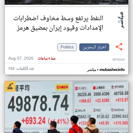
النفط يرتفع وسط مخاوف اضطرابات
الإمدادات وقيود إيران بمضيق هرمز
اخبار البحرين
Politics
Aug 07, 2026
منذ ٥ ساعات
WT32UA
عدد الكلمات: ٢٥٨
•
mubasher.info
مباشر