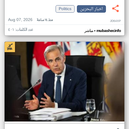
اخبار البحرين
Politics
Aug 07, 2026
منذ ١٤ ساعة
JD64XP
عدد الكلمات: ٤٠١
•
mubasher.info
مباشر