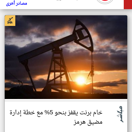
مصادر أخرى
خام برنت يقفز بنحو 5% مع خطة إدارة
مضيق هرمز