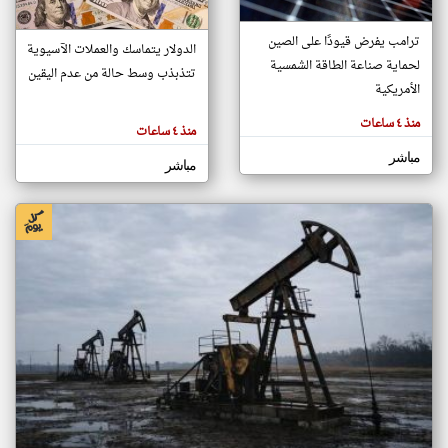
ترامب يفرض قيودًا على الصين
الدولار يتماسك والعملات الآسيوية
klyoum.com
لحماية صناعة الطاقة الشمسية
تغيير الدولة
تتذبذب وسط حالة من عدم اليقين
الأمريكية
تعبر
مصادر الأخبار من البحرين
المقالات
الموجوده
منذ ٤ ساعات
اخبار البحرين على مدار الساعة
هنا عن
منذ ٤ ساعات
وجهة
نظر
أهم اخبار البحرين العاجلة والمباشرة
مباشر
كاتبيها.
مباشر