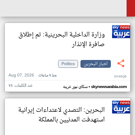
وزارة الداخلية البحرينية: تم إطلاق
صافرة الإنذار
اخبار البحرين
Politics
Aug 07, 2026
منذ ٧ ساعات
DV48QB
عدد الكلمات: ٧٨
•
skynewsarabia.com
سكاي نيوز عربية
البحرين: التصدي لاعتداءات إيرانية
استهدفت المدنيين بالمملكة