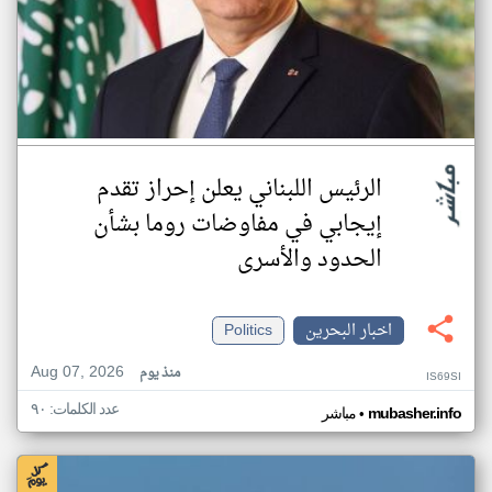
الرئيس اللبناني يعلن إحراز تقدم
إيجابي في مفاوضات روما بشأن
الحدود والأسرى
اخبار البحرين
Politics
Aug 07, 2026
منذ يوم
IS69SI
عدد الكلمات: ٩٠
•
mubasher.info
مباشر