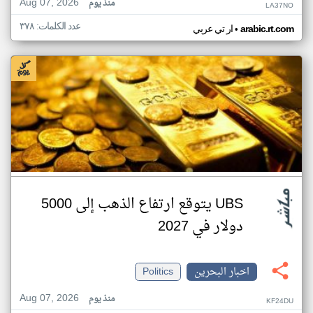
Aug 07, 2026
منذ يوم
LA37NO
عدد الكلمات: ٣٧٨
•
arabic.rt.com
ار تي عربي
UBS يتوقع ارتفاع الذهب إلى 5000
دولار في 2027
اخبار البحرين
Politics
Aug 07, 2026
منذ يوم
KF24DU