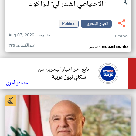
"الاحتياطي الفيدرالي" ليزا كوك
اخبار البحرين
Politics
Aug 07, 2026
منذ يوم
LK37OG
عدد الكلمات: ٣٢٥
•
mubasher.info
مباشر
تابع اخر اخبار البحرين من
سكاي نيوز عربية
مصادر أخرى