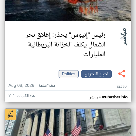
رئيس "إنيوس" يحذر: إغلاق بحر
الشمال يكلف الخزانة البريطانية
المليارات
اخبار البحرين
Politics
Aug 08, 2026
منذ ١١ ساعة
SL72UI
عدد الكلمات: ٢٠١
•
mubasher.info
مباشر