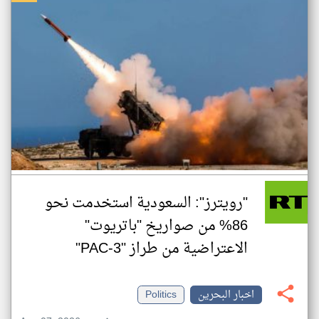
"رويترز": السعودية استخدمت نحو
86% من صواريخ "باتريوت"
الاعتراضية من طراز "PAC-3"
اخبار البحرين
Politics