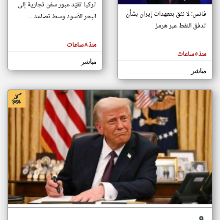
تركيا تقيّد عبور سفن تجارية إلى
فانس: لا نثق بتعهدات إيران بشأن
البحر الأسود وسط تصاعد ...
تدفق النفط عبر هرمز
klyoum.com
تغيير الدولة
منذ ٨ ساعات
تعبر
مصادر الأخبار من البحرين
المقالات
منذ ٥ ساعات
الموجوده
اخبار البحرين على مدار الساعة
مباشر
هنا عن
وجهة
مباشر
نظر
أهم اخبار البحرين العاجلة والمباشرة
كاتبيها.