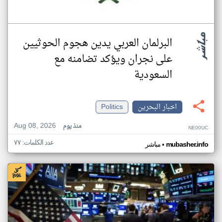
البرلمان العربي يدين هجوم الحوثيين
على نجران ويؤكد تضامنه مع
السعودية
اخبار البحرين
Politics
Aug 08, 2026
منذ يوم
NE00UC
عدد الكلمات: ٧٧
•
mubasher.info
مباشر