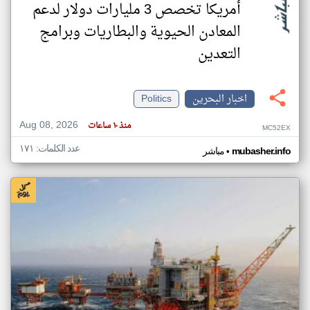
أمريكا تخصص 3 مليارات دولار لدعم
المعادن الحيوية والبطاريات وبرامج
التعدين
اخبار البحرين
Politics
Aug 08, 2026
منذ ١٠ ساعات
MC52EX
عدد الكلمات: ١٧١
•
mubasher.info
مباشر