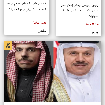
قطر الوطني: 3 عوامل تدعم مرونة
رئيس "إنيوس" يحذر: إغلاق بحر
الاقتصاد الأمريكي رغم التحديات ...
الشمال يكلف الخزانة البريطانية
klyoum.com
المليارات
تغيير الدولة
تعبر
مصادر الأخبار من البحرين
منذ ١٤ ساعة
منذ ١٢ ساعة
المقالات
الموجوده
اخبار البحرين على مدار الساعة
هنا عن
مباشر
مباشر
وجهة
نظر
أهم اخبار البحرين العاجلة والمباشرة
كاتبيها.