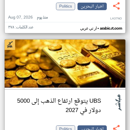
اخبار البحرين
Politics
Aug 07, 2026
منذ يوم
LA37NO
عدد الكلمات: ٣٧٨
•
arabic.rt.com
ار تي عربي
UBS يتوقع ارتفاع الذهب إلى 5000
دولار في 2027
اخبار البحرين
Politics