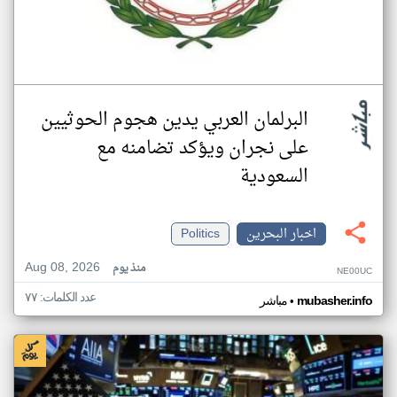
البرلمان العربي يدين هجوم الحوثيين
على نجران ويؤكد تضامنه مع
السعودية
اخبار البحرين
Politics
Aug 08, 2026
منذ يوم
NE00UC
عدد الكلمات: ٧٧
•
mubasher.info
مباشر