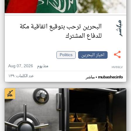
البحرين ترحب بتوقيع اتفاقية مكة
للدفاع المشترك
اخبار البحرين
Politics
Aug 07, 2026
منذ يوم
HV69LV
عدد الكلمات: ١٣٩
•
mubasher.info
مباشر