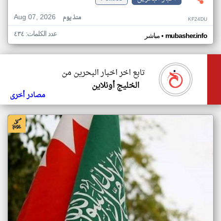
Aug 07, 2026
منذ يوم
KF24DU
عدد الكلمات: ٤٣٤
•
mubasher.info
مباشر
تابع اخر اخبار البحرين من
الخليج أونلاين
مصادر أخرى