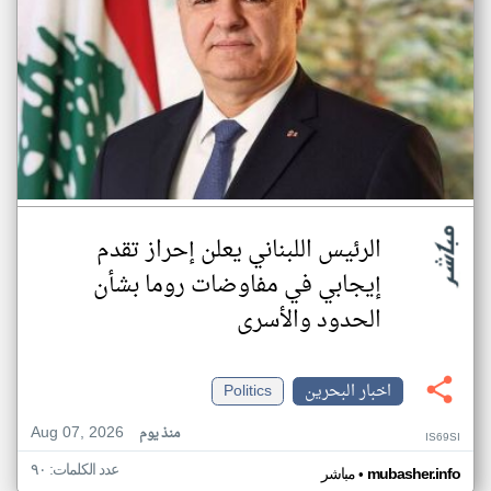
الرئيس اللبناني يعلن إحراز تقدم
إيجابي في مفاوضات روما بشأن
الحدود والأسرى
اخبار البحرين
Politics
Aug 07, 2026
منذ يوم
IS69SI
عدد الكلمات: ٩٠
•
mubasher.info
مباشر