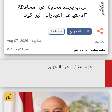
ترمب يجدد محاولة عزل محافظة
"الاحتياطي الفيدرالي" ليزا كوك
اخبار البحرين
Politics
Aug 07, 2026
منذ يوم
LK37OG
عدد الكلمات: ٣٢٥
•
mubasher.info
مباشر
أخر ساعة في اخبار البحرين