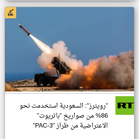
"رويترز": السعودية استخدمت نحو
86% من صواريخ "باتريوت"
الاعتراضية من طراز "PAC-3"