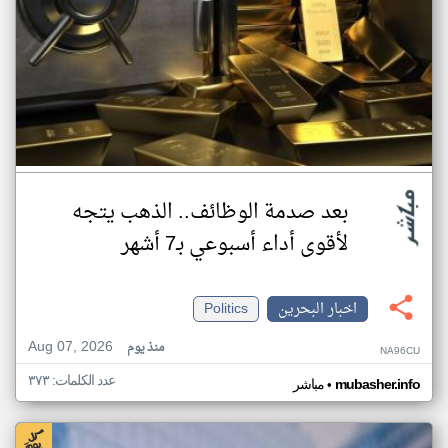
بعد صدمة الوظائف.. الذهب يتجه
لأقوى أداء أسبوعي بـ7 أشهر
اخبار البحرين
Politics
Aug 07, 2026
منذ يوم
NA96CU
عدد الكلمات: ٣٧٣
•
mubasher.info
مباشر