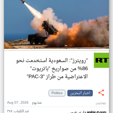
"رويترز": السعودية استخدمت نحو
86% من صواريخ "باتريوت"
الاعتراضية من طراز "PAC-3"
اخبار البحرين
Politics
Aug 07, 2026
منذ يوم
LA37NO
عدد الكلمات: ٣٧٨
•
arabic.rt.com
ار تي عربي