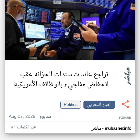
تراجع عائدات سندات الخزانة عقب
انخفاض مفاجيء بالوظائف الأمريكية
اخبار البحرين
Politics
Aug 07, 2026
منذ يوم
PZ54RE
عدد الكلمات: ١٨٦
•
mubasher.info
مباشر