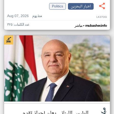
اخبار البحرين
Politics
Aug 07, 2026
منذ يوم
LK37OG
عدد الكلمات: ٣٢٥
•
mubasher.info
مباشر
الرئيس اللبناني يعلن إحراز تقدم