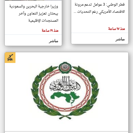
قطر الوطني: 3 عوامل تدعم مرونة
وزيرا خارجية البحرين والسعودية
الاقتصاد الأمريكي رغم التحديات ...
يبحثان تعزيز التعاون وآخر
klyoum.com
المستجدات الإقليمية
تغيير الدولة
تعبر
مصادر الأخبار من البحرين
منذ ١٧ ساعة
منذ ١٩ ساعة
المقالات
الموجوده
اخبار البحرين على مدار الساعة
هنا عن
مباشر
مباشر
وجهة
نظر
أهم اخبار البحرين العاجلة والمباشرة
كاتبيها.