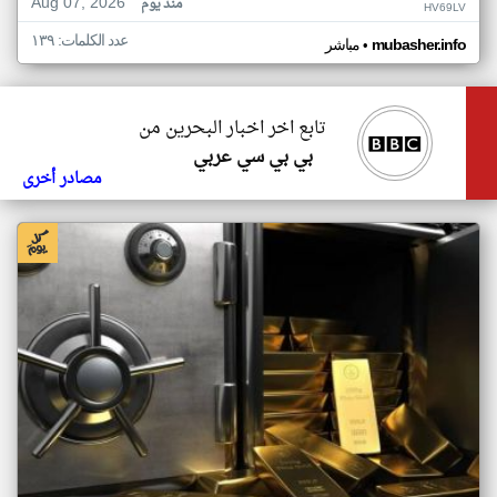
Aug 07, 2026
منذ يوم
HV69LV
عدد الكلمات: ١٣٩
•
mubasher.info
مباشر
تابع اخر اخبار البحرين من
بي بي سي عربي
مصادر أخرى