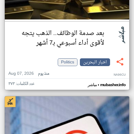
بعد صدمة الوظائف.. الذهب يتجه
لأقوى أداء أسبوعي بـ7 أشهر
اخبار البحرين
Politics
Aug 07, 2026
منذ يوم
NA96CU
عدد الكلمات: ٣٧٣
•
mubasher.info
مباشر