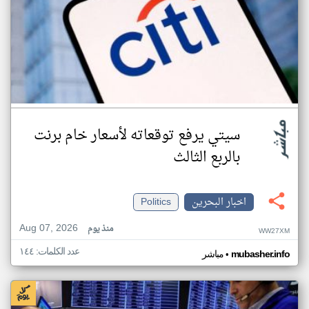
سيتي يرفع توقعاته لأسعار خام برنت
بالربع الثالث
اخبار البحرين
Politics
Aug 07, 2026
منذ يوم
WW27XM
عدد الكلمات: ١٤٤
•
mubasher.info
مباشر