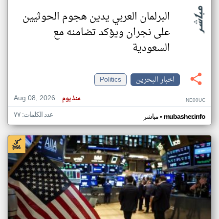
البرلمان العربي يدين هجوم الحوثيين
على نجران ويؤكد تضامنه مع
السعودية
اخبار البحرين
Politics
Aug 08, 2026
منذ يوم
NE00UC
عدد الكلمات: ٧٧
•
mubasher.info
مباشر