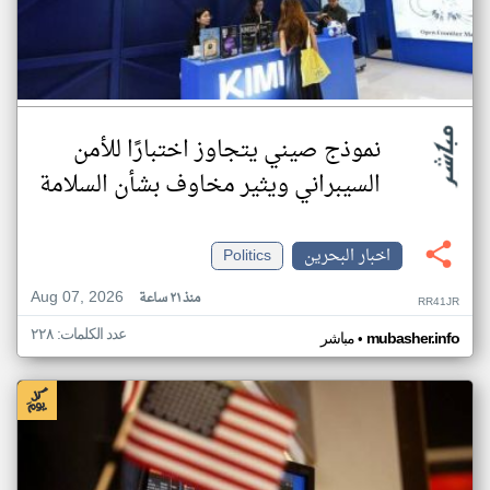
نموذج صيني يتجاوز اختبارًا للأمن
السيبراني ويثير مخاوف بشأن السلامة
اخبار البحرين
Politics
Aug 07, 2026
منذ ٢١ ساعة
RR41JR
عدد الكلمات: ٢٢٨
•
mubasher.info
مباشر