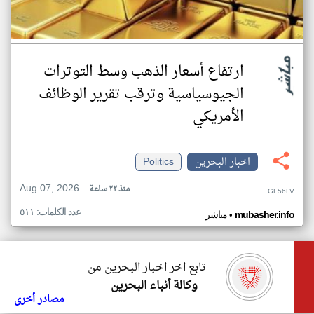
ارتفاع أسعار الذهب وسط التوترات
الجيوسياسية وترقب تقرير الوظائف
الأمريكي
اخبار البحرين
Politics
Aug 07, 2026
منذ ٢٢ ساعة
GF56LV
عدد الكلمات: ٥١١
•
mubasher.info
مباشر
تابع اخر اخبار البحرين من
وكالة أنباء البحرين
مصادر أخرى