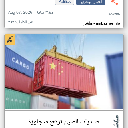
اخبار البحرين
Politics
Aug 07, 2026
منذ ٢٢ ساعة
ZR99HK
عدد الكلمات: ٣٦٧
•
mubasher.info
مباشر
صادرات الصين ترتفع متجاوزة