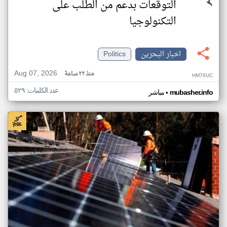
التوقعات بدعم من الطلب على
التكنولوجيا
اخبار البحرين
Politics
Aug 07, 2026
منذ ٢٢ ساعة
HM76UC
عدد الكلمات: ٥٢٩
•
mubasher.info
مباشر