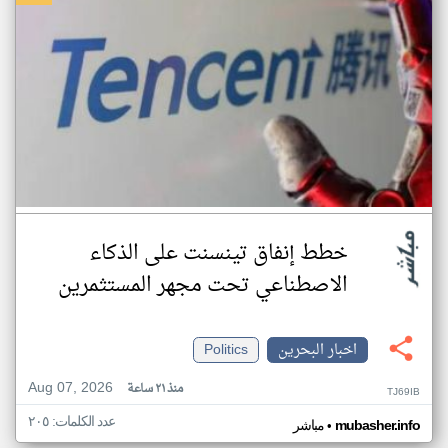
خطط إنفاق تينسنت على الذكاء
الاصطناعي تحت مجهر المستثمرين
اخبار البحرين
Politics
Aug 07, 2026
منذ ٢١ ساعة
TJ69IB
عدد الكلمات: ٢٠٥
•
mubasher.info
مباشر