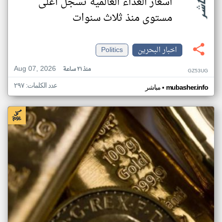
أسعار الغذاء العالمية تسجل أعلى
مستوى منذ ثلاث سنوات
اخبار البحرين
Politics
Aug 07, 2026
منذ ٢١ ساعة
GZ53UG
عدد الكلمات: ٢٩٧
•
mubasher.info
مباشر