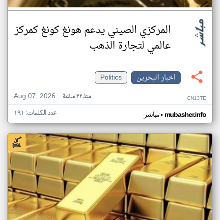
المركزي الصيني يدعم هونغ كونغ كمركز
عالمي لتجارة الذهب
اخبار البحرين
Politics
Aug 07, 2026
منذ ٢٢ ساعة
CN13TE
عدد الكلمات: ١٩١
•
mubasher.info
مباشر