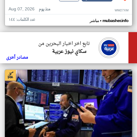
Aug 07, 2026
منذ يوم
WW27XM
عدد الكلمات: ١٤٤
•
mubasher.info
مباشر
تابع اخر اخبار البحرين من
سكاي نيوز عربية
مصادر أخرى