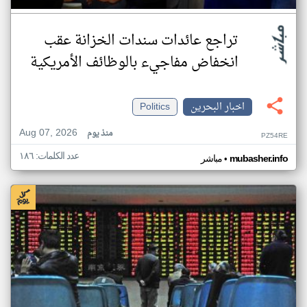
تراجع عائدات سندات الخزانة عقب
انخفاض مفاجيء بالوظائف الأمريكية
اخبار البحرين
Politics
Aug 07, 2026
منذ يوم
PZ54RE
عدد الكلمات: ١٨٦
•
mubasher.info
مباشر