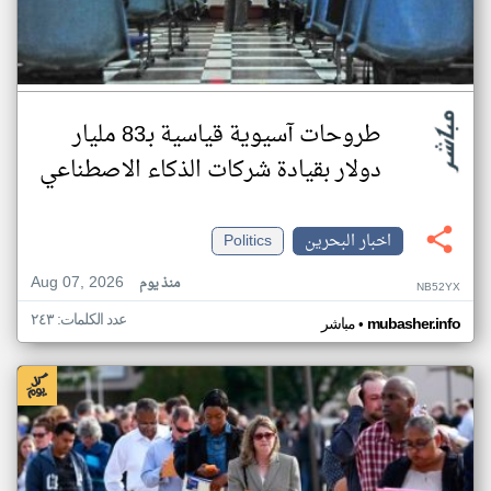
طروحات آسيوية قياسية بـ83 مليار
دولار بقيادة شركات الذكاء الاصطناعي
اخبار البحرين
Politics
Aug 07, 2026
منذ يوم
NB52YX
عدد الكلمات: ٢٤٣
•
mubasher.info
مباشر