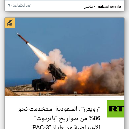
عدد الكلمات: ٩٠
•
mubasher.info
مباشر
"رويترز": السعودية استخدمت نحو
86% من صواريخ "باتريوت"
الاعتراضية من طراز "PAC-3"