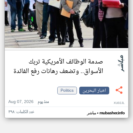
صدمة الوظائف الأمريكية تربك
الأسواق.. وتضعف رهانات رفع الفائدة
اخبار البحرين
Politics
Aug 07, 2026
منذ يوم
XU02JL
عدد الكلمات: ٣٩٨
•
mubasher.info
مباشر