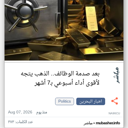
بعد صدمة الوظائف.. الذهب يتجه
لأقوى أداء أسبوعي بـ7 أشهر
اخبار البحرين
Politics
Aug 07, 2026
منذ يوم
NA96CU
عدد الكلمات: ٣٧٣
•
mubasher.info
مباشر