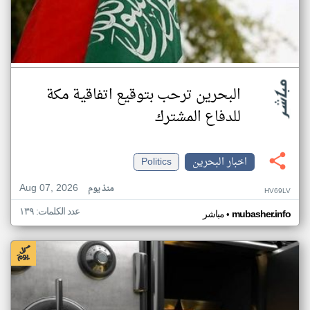
البحرين ترحب بتوقيع اتفاقية مكة
للدفاع المشترك
اخبار البحرين
Politics
Aug 07, 2026
منذ يوم
HV69LV
عدد الكلمات: ١٣٩
•
mubasher.info
مباشر