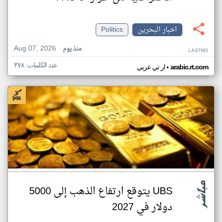
اخبار البحرين
Politics
Aug 07, 2026
منذ يوم
LA37NO
عدد الكلمات: ٣٧٨
•
arabic.rt.com
ار تي عربي
UBS يتوقع ارتفاع الذهب إلى 5000
دولار في 2027