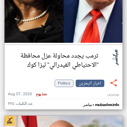
ترمب يجدد محاولة عزل محافظة
"الاحتياطي الفيدرالي" ليزا كوك
اخبار البحرين
Politics
Aug 07, 2026
منذ يوم
LK37OG
عدد الكلمات: ٣٢٥
•
mubasher.info
مباشر