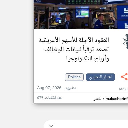
العقود الآجلة للأسهم الأمريكية
تصعد ترقباً لبيانات الوظائف
وأرباح التكنولوجيا
اخبار البحرين
Politics
Aug 07, 2026
منذ يوم
NS12I
عدد الكلمات: ٥٦٩
•
mubasher.inf
مباشر