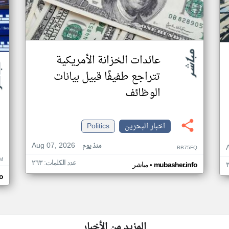
عائدات الخزانة الأمريكية
تتراجع طفيفًا قبيل بيانات
الوظائف
اخبار البحرين
Politics
Aug 07, 2026
منذ يوم
BB75FQ
M
عدد الكلمات: ٢٦٣
•
mubasher.info
مباشر
o
المزيد من الأخبار