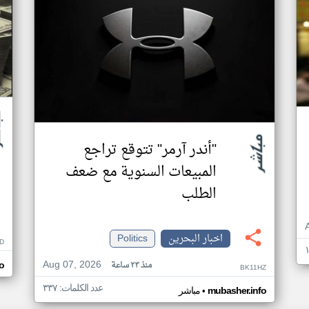
"أندر آرمر" تتوقع تراجع
المبيعات السنوية مع ضعف
الطلب
اخبار البحرين
Politics
D
Aug 07, 2026
منذ ٢٣ ساعة
o
BK11HZ
عدد الكلمات: ٣٣٧
•
mubasher.info
مباشر