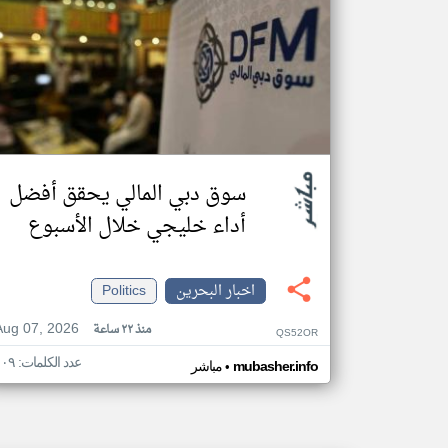
سوق دبي المالي يحقق أفضل
أداء خليجي خلال الأسبوع
اخبار البحرين
Politics
Aug 07, 2026
منذ ٢٢ ساعة
QS52OR
عدد الكلمات: ١٠٩
•
mubasher.info
مباشر