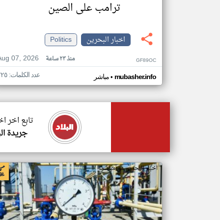
ترامب على الصين
اخبار البحرين
Politics
Aug 07, 2026
منذ ٢٣ ساعة
GF89OC
عدد الكلمات: ٢٢٥
•
mubasher.info
مباشر
تابع اخر اخ
جريدة الب
اخبار البحرين من مباشر