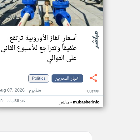
أسعار الغاز الأوروبية ترتفع
طفيفاً وتتراجع للأسبوع الثاني
على التوالي
اخبار البحرين
Politics
Aug 07, 2026
منذ يوم
UU27FK
عدد الكلمات: ٣٥٠
•
mubasher.info
مباشر