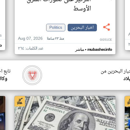
الأوسط
اخبار البحرين
Politics
S
Aug 07, 2026
منذ ٢٣ ساعة
GG51CE
o
عدد الكلمات: ٢٦٤
•
mubasher.info
مباشر
بار البحرين من
تابع ا
لاد
وكال
اخبار البحرين من مباشر
اخ