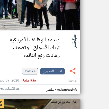
تعبر
المقالات
الموجوده
هنا عن
وجهة
نظر
صدمة الوظائف الأمريكية
كاتبيها.
تربك الأسواق.. وتضعف
رهانات رفع الفائدة
اخبار البحرين
Politics
Aug 07, 2026
منذ ٢١ ساعة
XU02JL
عدد الكلمات: ٣٩٨
•
mubasher.info
مباشر
اخبار البحرين من مباشر