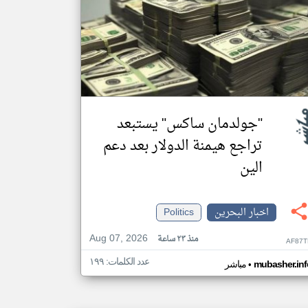
"جولدمان ساكس" يستبعد
تراجع هيمنة الدولار بعد دعم
الين
اخبار البحرين
Politics
Aug 07, 2026
منذ ٢٣ ساعة
AF87T
عدد الكلمات: ١٩٩
•
mubasher.inf
مباشر