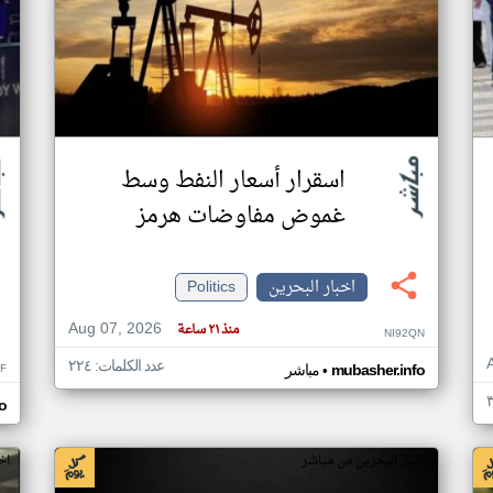
اسقرار أسعار النفط وسط
غموض مفاوضات هرمز
اخبار البحرين
Politics
Aug 07, 2026
منذ ٢١ ساعة
NI92QN
عدد الكلمات: ٢٢٤
•
F
mubasher.info
مباشر
o
اخبار البحرين من مباشر
اخ