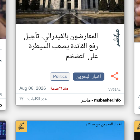
المعارضون بالفيدرالي: تأجيل
رفع الفائدة يصعب السيطرة
على التضخم
اخبار البحرين
Politics
Aug 06, 2026
منذ ١٦ ساعة
VV51AL
R
عدد الكلمات: ٣٤٠
•
mubasher.info
مباشر
o
اخبار البحرين من مباشر
اخ