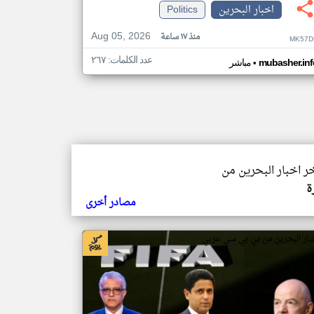
اخبار البحرين
Politics
Aug 05, 2026
منذ ١٧ ساعة
MK57D
عدد الكلمات: ٢٦٧
•
mubasher.inf
مباشر
خر اخبار البحرين من
ة
مصادر أخرى
بار البحرين من بي بي سي عربي