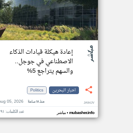
إعادة هيكلة قيادات الذكاء
الاصطناعي في جوجل..
والسهم يتراجع 5%
اخبار البحرين
Politics
Aug 05, 2026
منذ ١٨ ساعة
JA94JV
عدد الكلمات: ١٩١
•
mubasher.info
مباشر