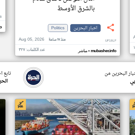
بالشرق الأوسط
B
اخبار البحرين
Politics
o
Aug 05, 2026
منذ ١٧ ساعة
UF16LF
عدد الكلمات: ٣٢٧
•
mubasher.info
مباشر
بار البحرين من
تابع ا
بي
الحر
اخبار البحرين من مباشر
اخ