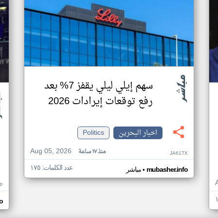
سهم إيلي ليلي يقفز 7% بعد
رفع توقعات إيرادات 2026
اخبار البحرين
Politics
Aug 05, 2026
منذ ١٧ ساعة
JA61TX
عدد الكلمات: ١٧٥
•
mubasher.info
مباشر
ZP
o