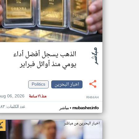
تعبر
المقالات
الموجوده
هنا عن
وجهة
نظر
كاتبيها.
الذهب يسجل أفضل أداء
يومي منذ أوائل فبراير
اخبار البحرين
Politics
Aug 06, 2026
منذ ١٦ ساعة
RH84AH
عدد الكلمات: ٤٨٣
•
mubasher.info
مباشر
اخبار البحرين من مباشر