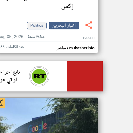
إكس
اخبار البحرين
Politics
Aug 05, 2026
منذ ١٧ ساعة
PJ00RH
عدد الكلمات: ١٨٤
•
mubasher.info
مباشر
تابع اخر اخ
ار تي عر
اخبار البحرين من مباشر