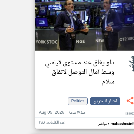
داو يغلق عند مستوى قياسي
وسط آمال التوصل لاتفاق
سلام
اخبار البحرين
Politics
Aug 05, 2026
منذ ١٧ ساعة
IS86
عدد الكلمات: ٣٨٨
•
mubasher.inf
مباشر