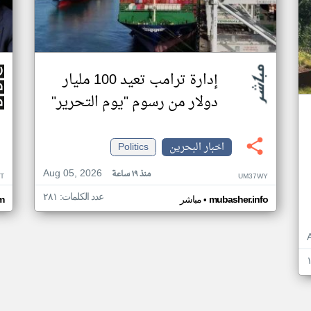
إدارة ترامب تعيد 100 مليار
دولار من رسوم "يوم التحرير"
اخبار البحرين
Politics
Aug 05, 2026
منذ ١٩ ساعة
T
UM37WY
عدد الكلمات: ٢٨١
•
mubasher.info
مباشر
m