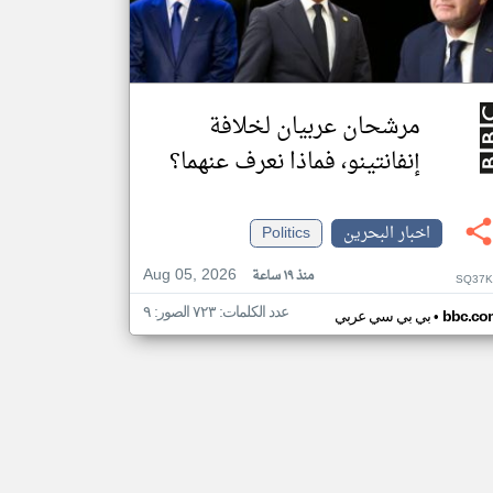
مرشحان عربيان لخلافة
إنفانتينو، فماذا نعرف عنهما؟
اخبار البحرين
Politics
Aug 05, 2026
منذ ١٩ ساعة
SQ37K
عدد الكلمات: ٧٢٣ الصور: ٩
•
bbc.co
بي بي سي عربي