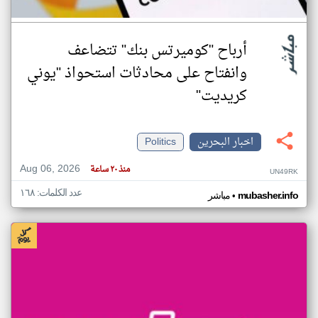
أرباح "كوميرتس بنك" تتضاعف
وانفتاح على محادثات استحواذ "يوني
كريديت"
اخبار البحرين
Politics
Aug 06, 2026
منذ ٢٠ ساعة
UN49RK
عدد الكلمات: ١٦٨
•
mubasher.info
مباشر