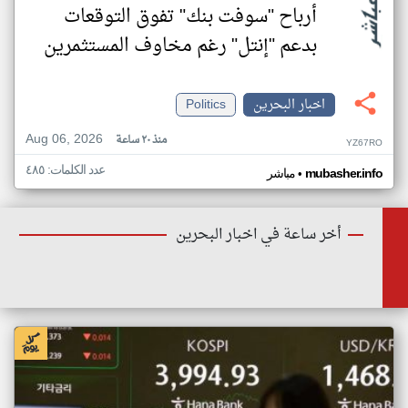
أرباح "سوفت بنك" تفوق التوقعات
بدعم "إنتل" رغم مخاوف المستثمرين
اخبار البحرين
Politics
Aug 06, 2026
منذ ٢٠ ساعة
YZ67RO
عدد الكلمات: ٤٨٥
•
mubasher.info
مباشر
أخر ساعة في اخبار البحرين