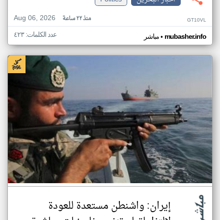
Aug 06, 2026
منذ ٢٢ ساعة
GT10VL
عدد الكلمات: ٤٢٣
•
mubasher.info
مباشر
إيران: واشنطن مستعدة للعودة