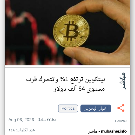
بيتكوين ترتفع 1% وتتحرك قرب
مستوى 64 ألف دولار
اخبار البحرين
Politics
Aug 06, 2026
منذ ٢٣ ساعة
EA02NJ
عدد الكلمات: ١٤٨
•
mubasher.info
مباشر