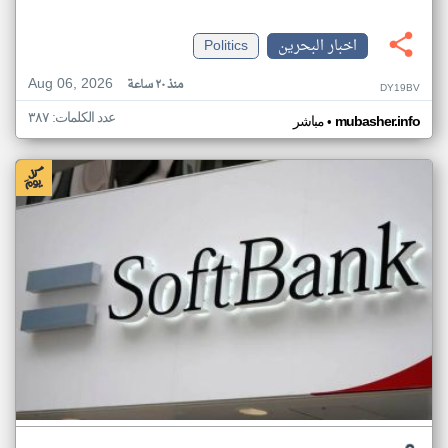
اخبار البحرين
Politics
Aug 06, 2026
منذ ٢٠ ساعة
DY19BV
عدد الكلمات: ٣٨٧
•
mubasher.info
مباشر