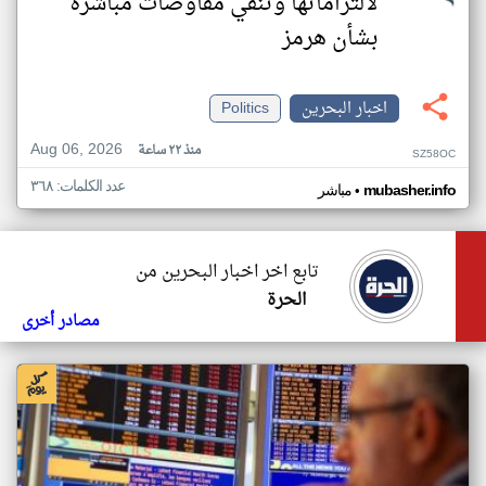
لالتزاماتها وتنفي مفاوضات مباشرة
بشأن هرمز
اخبار البحرين
Politics
Aug 06, 2026
منذ ٢٢ ساعة
SZ58OC
عدد الكلمات: ٣٦٨
•
mubasher.info
مباشر
تابع اخر اخبار البحرين من
الحرة
مصادر أخرى