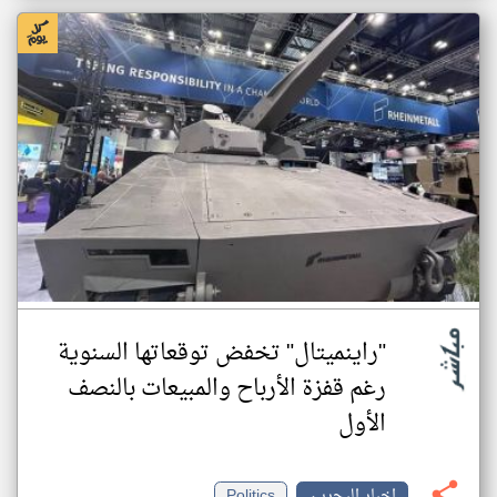
"راينميتال" تخفض توقعاتها السنوية
رغم قفزة الأرباح والمبيعات بالنصف
الأول
اخبار البحرين
Politics