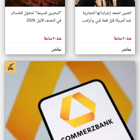
الصين تصعد إجراءاتها التجارية
"البحرين للسينما" تتحول للخسائر
klyoum.com
ضد أمريكا قبل قمة شي وترامب
في النصف الأول 2026
تغيير الدولة
تعبر
مصادر الأخبار من البحرين
المقالات
الموجوده
منذ ٢٠ ساعة
منذ ٢٠ ساعة
اخبار البحرين على مدار الساعة
هنا عن
وجهة
نظر
أهم اخبار البحرين العاجلة والمباشرة
مباشر
مباشر
كاتبيها.