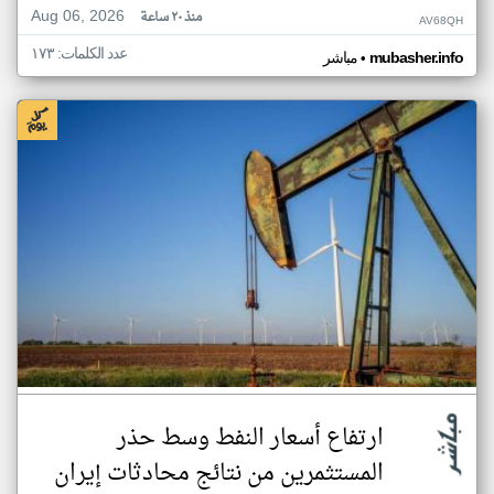
Aug 06, 2026
منذ ٢٠ ساعة
AV68QH
عدد الكلمات: ١٧٣
•
mubasher.info
مباشر
ارتفاع أسعار النفط وسط حذر
المستثمرين من نتائج محادثات إيران