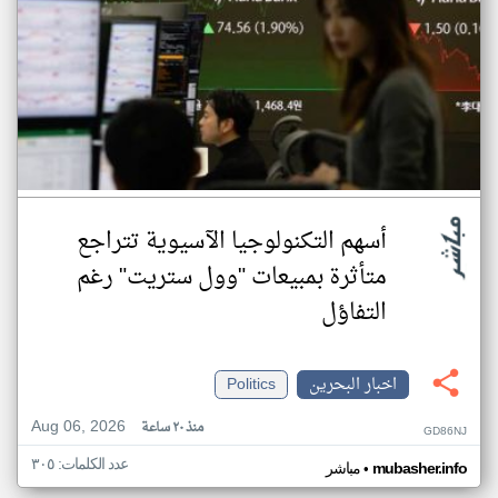
أسهم التكنولوجيا الآسيوية تتراجع
متأثرة بمبيعات "وول ستريت" رغم
التفاؤل
اخبار البحرين
Politics
Aug 06, 2026
منذ ٢٠ ساعة
GD86NJ
عدد الكلمات: ٣٠٥
•
mubasher.info
مباشر