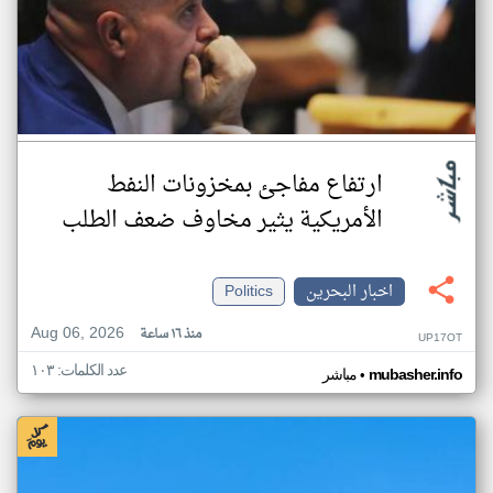
ارتفاع مفاجئ بمخزونات النفط
الأمريكية يثير مخاوف ضعف الطلب
اخبار البحرين
Politics
Aug 06, 2026
منذ ١٦ ساعة
UP17OT
عدد الكلمات: ١٠٣
•
mubasher.info
مباشر