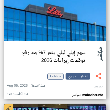
سهم إيلي ليلي يقفز 7% بعد رفع
توقعات إيرادات 2026
اخبار البحرين
Politics
Aug 05, 2026
منذ ١٦ ساعة
JA61TX
عدد الكلمات: ١٧٥
•
mubasher.info
مباشر