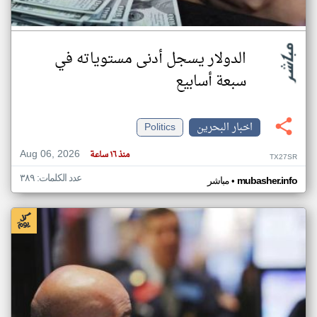
الدولار يسجل أدنى مستوياته في
سبعة أسابيع
اخبار البحرين
Politics
Aug 06, 2026
منذ ١٦ ساعة
TX27SR
عدد الكلمات: ٣٨٩
•
mubasher.info
مباشر