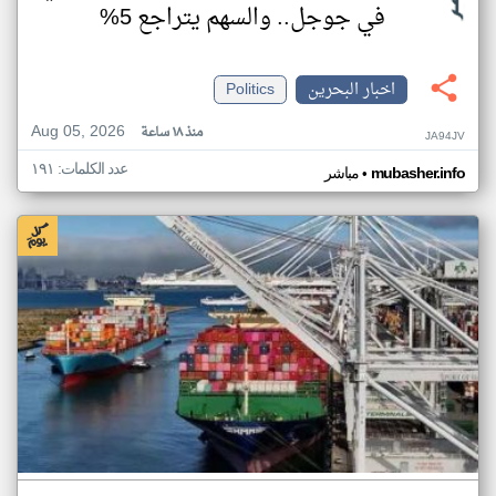
في جوجل.. والسهم يتراجع 5%
اخبار البحرين
Politics
Aug 05, 2026
منذ ١٨ ساعة
JA94JV
عدد الكلمات: ١٩١
•
mubasher.info
مباشر