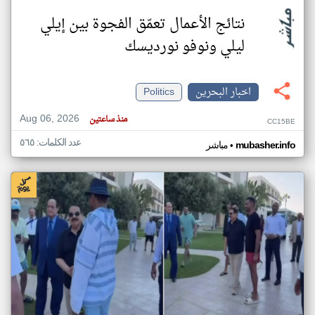
نتائج الأعمال تعمّق الفجوة بين إيلي
ليلي ونوفو نورديسك
اخبار البحرين
Politics
Aug 06, 2026
منذ ساعتين
CC15BE
عدد الكلمات: ٥٦٥
•
mubasher.info
مباشر