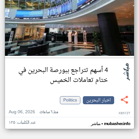
4 أسهم تتراجع ببورصة البحرين في
ختام تعاملات الخميس
اخبار البحرين
Politics
Aug 06, 2026
منذ ٦ ساعات
XB57ZT
عدد الكلمات: ١٢٥
•
mubasher.info
مباشر