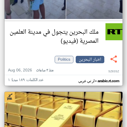
ملك البحرين يتجول في مدينة العلمين
المصرية (فيديو)
اخبار البحرين
Politics
Aug 06, 2026
منذ ٣ ساعات
SZ83SZ
عدد الكلمات: ١٨٩ ميديا: ١
•
arabic.rt.com
ار تي عربي