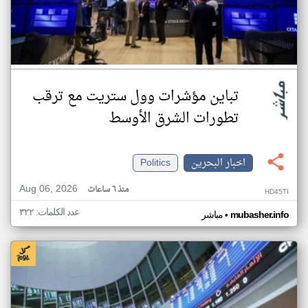
تباين مؤشرات وول ستريت مع ترقب
تطورات الشرق الأوسط
اخبار البحرين
Politics
Aug 06, 2026
منذ ٦ ساعات
HD45TI
عدد الكلمات: ٣٢٢
•
mubasher.info
مباشر