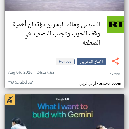
السيسي وملك البحرين يؤكدان أهمية
وقف الحرب وتجنب التصعيد في
المنطقة
اخبار البحرين
Politics
Aug 06, 2026
منذ ٤ ساعات
FV74RY
عدد الكلمات: ٢٧٨
•
arabic.rt.com
ار تي عربي