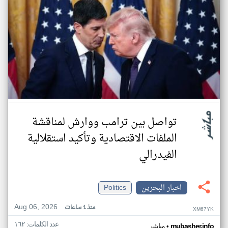
تواصل بين ترامب ووارش لمناقشة
الملفات الاقتصادية وتأكيد استقلالية
الفيدرالي
اخبار البحرين
Politics
Aug 06, 2026
منذ ٤ ساعات
XM67YK
عدد الكلمات: ١٦٢
•
mubasher.info
مباشر