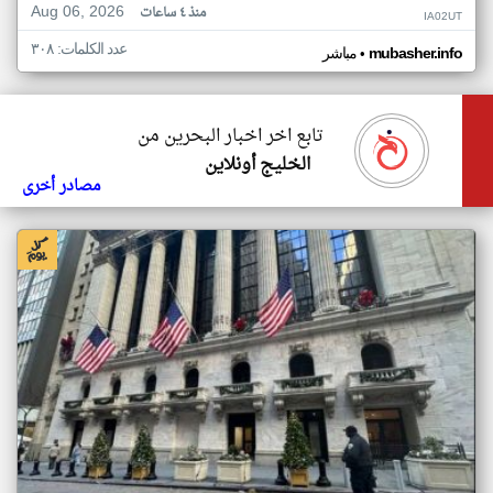
Aug 06, 2026
منذ ٤ ساعات
IA02UT
عدد الكلمات: ٣٠٨
•
mubasher.info
مباشر
تابع اخر اخبار البحرين من
الخليج أونلاين
مصادر أخرى