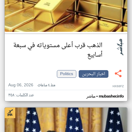
الذهب قرب أعلى مستوياته في سبعة
أسابيع
اخبار البحرين
Politics
Aug 06, 2026
منذ ٤ ساعات
HX68FZ
عدد الكلمات: ٣٥٨
•
mubasher.info
مباشر