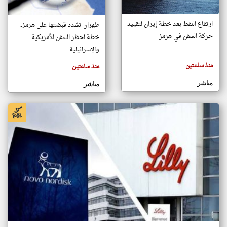
ارتفاع النفط بعد خطة إيران لتقييد
طهران تشدد قبضتها على هرمز..
klyoum.com
حركة السفن في هرمز
تغيير الدولة
خطة لحظر السفن الأمريكية
تعبر
مصادر الأخبار من البحرين
والإسرائيلية
المقالات
الموجوده
اخبار البحرين على مدار الساعة
هنا عن
منذ ساعتين
منذ ساعتين
وجهة
نظر
أهم اخبار البحرين العاجلة والمباشرة
كاتبيها.
مباشر
مباشر