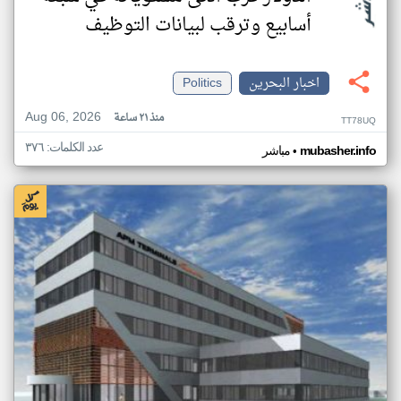
أسابيع وترقب لبيانات التوظيف
اخبار البحرين
Politics
Aug 06, 2026
منذ ٢١ ساعة
TT78UQ
عدد الكلمات: ٣٧٦
•
mubasher.info
مباشر