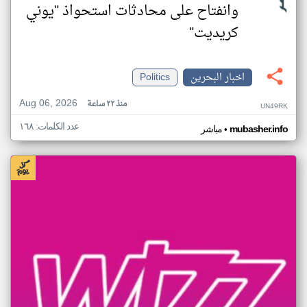
وانفتاح على محادثات استحواذ "يوني
كريديت"
اخبار البحرين
Politics
Aug 06, 2026
منذ ٢٢ ساعة
UN49RK
عدد الكلمات: ١٦٨
•
mubasher.info
مباشر