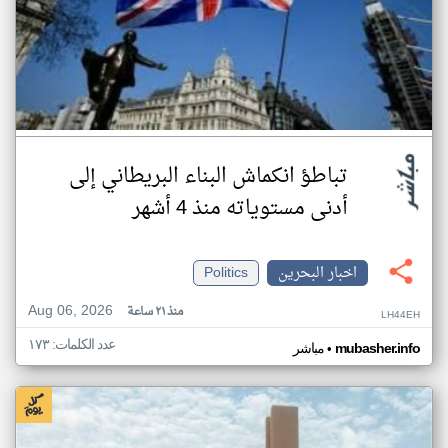
تباطؤ انكماش البناء البريطاني إلى
أدنى مستوياته منذ 4 أشهر
اخبار البحرين
Politics
Aug 06, 2026
منذ ٢١ ساعة
LH44EH
عدد الكلمات: ١٧٣
•
mubasher.info
مباشر