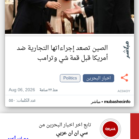
الصين تصعد إجراءاتها التجارية ضد
أمريكا قبل قمة شي وترامب
اخبار البحرين
Politics
Aug 06, 2026
منذ ٢٢ ساعة
AC04OY
عدد الكلمات: ٥٥٠
•
mubasher.info
مباشر
تابع اخر اخبار البحرين من
سي ان ان عربي