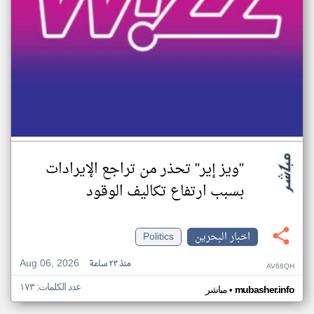
"ويز إير" تحذر من تراجع الإيرادات
بسبب ارتفاع تكاليف الوقود
اخبار البحرين
Politics
Aug 06, 2026
منذ ٢٣ ساعة
AV68QH
عدد الكلمات: ١٧٣
•
mubasher.info
مباشر