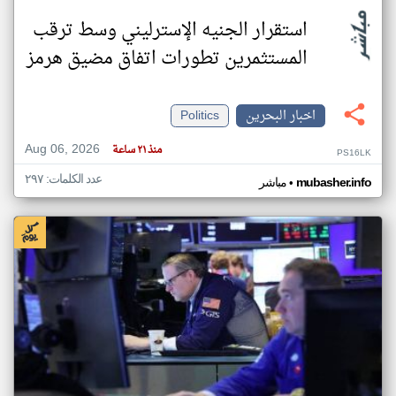
استقرار الجنيه الإسترليني وسط ترقب
المستثمرين تطورات اتفاق مضيق هرمز
اخبار البحرين
Politics
Aug 06, 2026
منذ ٢١ ساعة
PS16LK
عدد الكلمات: ٢٩٧
•
mubasher.info
مباشر