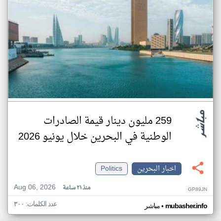
259 مليون دينار قيمة الصادرات
الوطنية في البحرين خلال يونيو 2026
اخبار البحرين
Politics
Aug 06, 2026
منذ ٢١ ساعة
GP89JN
عدد الكلمات: ٣٠٠
•
mubasher.info
مباشر