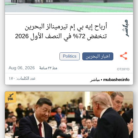
أرباح إيه بي إم تيرمينالز البحرين
تنخفض 72% في النصف الأول 2026
اخبار البحرين
Politics
Aug 06, 2026
منذ ٢٢ ساعة
OT28YD
عدد الكلمات: ١٧٠
•
mubasher.info
مباشر