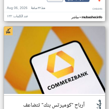
Aug 06, 2026
منذ ٢٢ ساعة
CH94HN
عدد الكلمات: ١٢٢
•
mubasher.info
مباشر
أرباح "كوميرتس بنك" تتضاعف