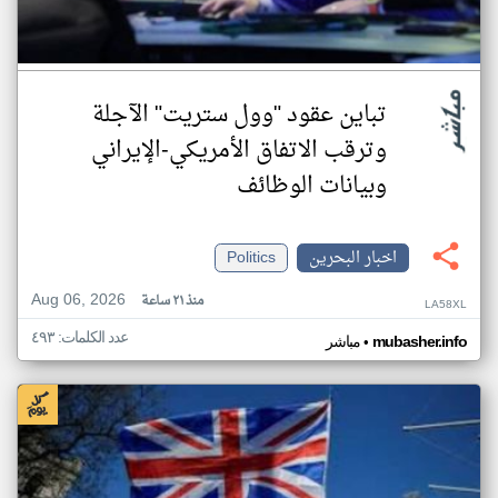
تباين عقود "وول ستريت" الآجلة
وترقب الاتفاق الأمريكي-الإيراني
وبيانات الوظائف
اخبار البحرين
Politics
Aug 06, 2026
منذ ٢١ ساعة
LA58XL
عدد الكلمات: ٤٩٣
•
mubasher.info
مباشر