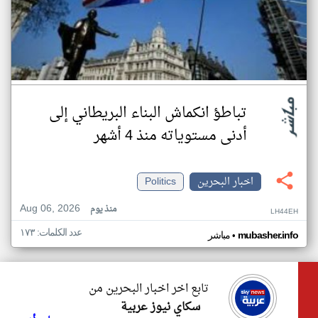
تباطؤ انكماش البناء البريطاني إلى
أدنى مستوياته منذ 4 أشهر
اخبار البحرين
Politics
Aug 06, 2026
منذ يوم
LH44EH
عدد الكلمات: ١٧٣
•
mubasher.info
مباشر
تابع اخر اخبار البحرين من
سكاي نيوز عربية