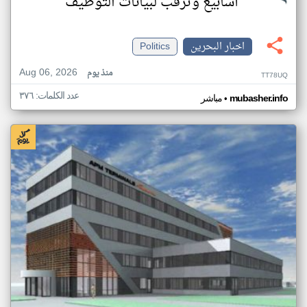
أسابيع وترقب لبيانات التوظيف
اخبار البحرين
Politics
Aug 06, 2026
منذ يوم
TT78UQ
عدد الكلمات: ٣٧٦
•
mubasher.info
مباشر