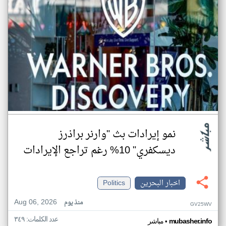
نمو إيرادات بث "وارنر براذرز
ديسكفري" 10% رغم تراجع الإيرادات
اخبار البحرين
Politics
Aug 06, 2026
منذ يوم
GV25WV
عدد الكلمات: ٣٤٩
•
mubasher.info
مباشر