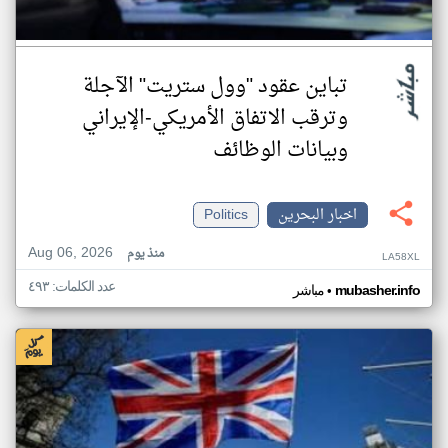
تباين عقود "وول ستريت" الآجلة
وترقب الاتفاق الأمريكي-الإيراني
وبيانات الوظائف
اخبار البحرين
Politics
Aug 06, 2026
منذ يوم
LA58XL
عدد الكلمات: ٤٩٣
•
mubasher.info
مباشر