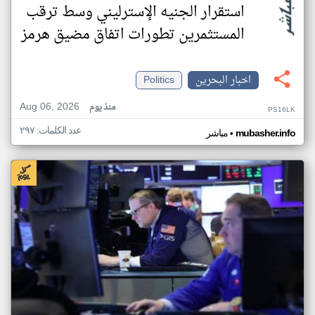
استقرار الجنيه الإسترليني وسط ترقب
المستثمرين تطورات اتفاق مضيق هرمز
اخبار البحرين
Politics
Aug 06, 2026
منذ يوم
PS16LK
عدد الكلمات: ٢٩٧
•
mubasher.info
مباشر