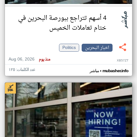
4 أسهم تتراجع ببورصة البحرين في
ختام تعاملات الخميس
اخبار البحرين
Politics
Aug 06, 2026
منذ يوم
XB57ZT
عدد الكلمات: ١٢٥
•
mubasher.info
مباشر