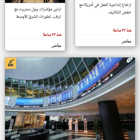
ارتفاع إنتاجية العمل في أمريكا مع
تباين مؤشرات وول ستريت مع
خفض التكاليف
ترقب تطورات الشرق الأوسط
klyoum.com
تغيير الدولة
تعبر
مصادر الأخبار من البحرين
منذ ٢٣ ساعة
المقالات
منذ ٢٣ ساعة
الموجوده
اخبار البحرين على مدار الساعة
هنا عن
مباشر
وجهة
مباشر
نظر
أهم اخبار البحرين العاجلة والمباشرة
كاتبيها.