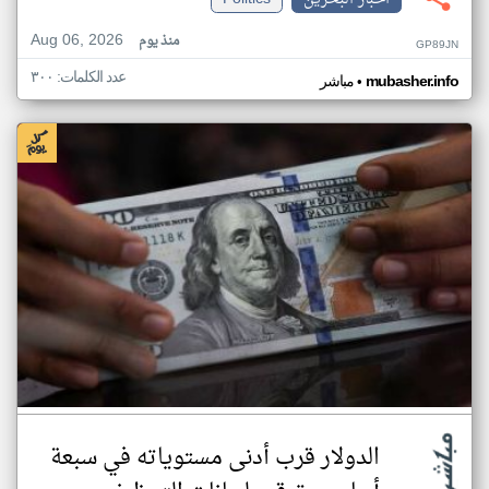
Aug 06, 2026
منذ يوم
GP89JN
عدد الكلمات: ٣٠٠
•
mubasher.info
مباشر
الدولار قرب أدنى مستوياته في سبعة