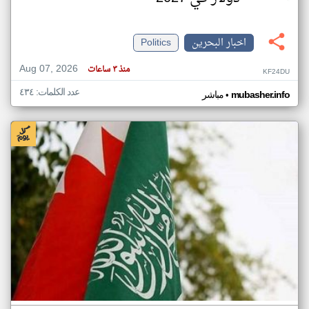
اخبار البحرين
Politics
Aug 07, 2026
منذ ٣ ساعات
KF24DU
عدد الكلمات: ٤٣٤
•
mubasher.info
مباشر