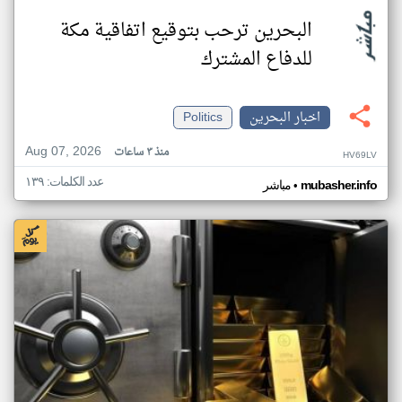
البحرين ترحب بتوقيع اتفاقية مكة
للدفاع المشترك
اخبار البحرين
Politics
Aug 07, 2026
منذ ٣ ساعات
HV69LV
عدد الكلمات: ١٣٩
•
mubasher.info
مباشر