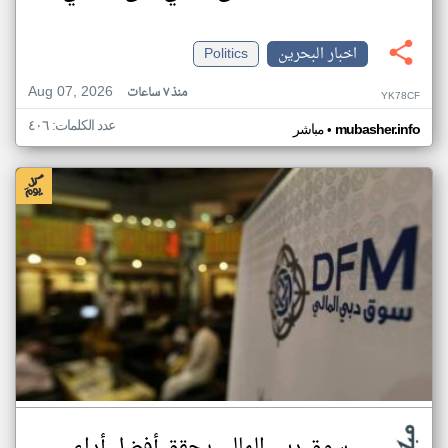
اخبار البحرين
Politics
Aug 07, 2026
منذ ٧ ساعات
YK78CF
عدد الكلمات: ٤٠٦
•
mubasher.info
مباشر