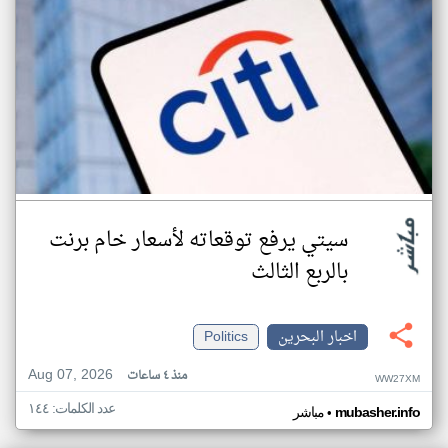
سيتي يرفع توقعاته لأسعار خام برنت
بالربع الثالث
اخبار البحرين
Politics
Aug 07, 2026
منذ ٤ ساعات
WW27XM
عدد الكلمات: ١٤٤
•
mubasher.info
مباشر