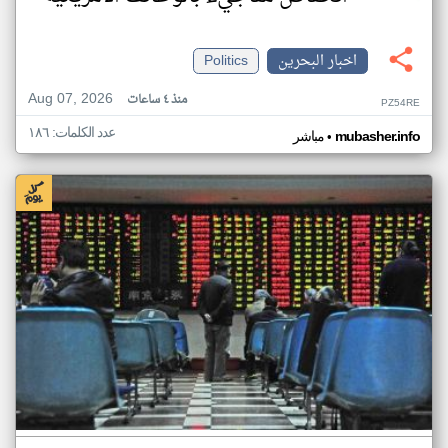
اخبار البحرين
Politics
Aug 07, 2026
منذ ٤ ساعات
PZ54RE
عدد الكلمات: ١٨٦
•
mubasher.info
مباشر