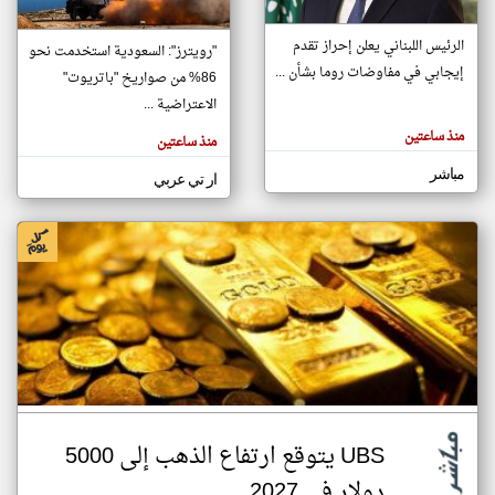
الرئيس اللبناني يعلن إحراز تقدم
"رويترز": السعودية استخدمت نحو
klyoum.com
إيجابي في مفاوضات روما بشأن ...
86% من صواريخ "باتريوت"
تغيير الدولة
تعبر
الاعتراضية ...
مصادر الأخبار من البحرين
المقالات
الموجوده
منذ ساعتين
اخبار البحرين على مدار الساعة
هنا عن
منذ ساعتين
وجهة
نظر
أهم اخبار البحرين العاجلة والمباشرة
مباشر
كاتبيها.
ار تي عربي
UBS يتوقع ارتفاع الذهب إلى 5000
دولار في 2027