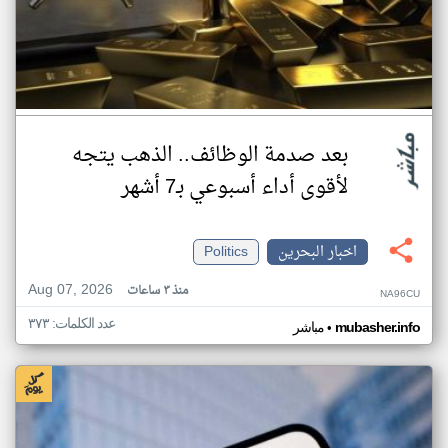
بعد صدمة الوظائف.. الذهب يتجه
لأقوى أداء أسبوعي بـ7 أشهر
اخبار البحرين
Politics
Aug 07, 2026
منذ ٣ ساعات
NA96CU
عدد الكلمات: ٣٧٣
•
mubasher.info
مباشر