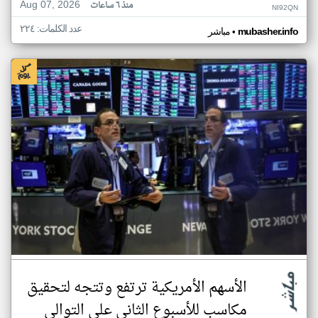
Aug 07, 2026
منذ ٦ ساعات
NI92QN
عدد الكلمات: ٢٢٤
•
mubasher.info
مباشر
الأسهم الأمريكية ترتفع وتتجه لتحقيق
مكاسب للأسبوع الثاني على التوالي