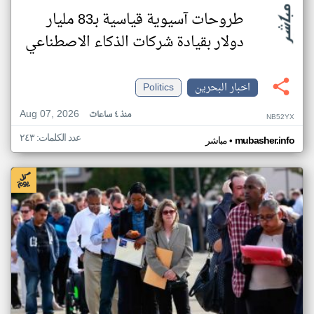
طروحات آسيوية قياسية بـ83 مليار
دولار بقيادة شركات الذكاء الاصطناعي
اخبار البحرين
Politics
Aug 07, 2026
منذ ٤ ساعات
NB52YX
عدد الكلمات: ٢٤٣
•
mubasher.info
مباشر